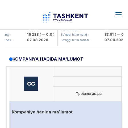
Togg
navig
lmaliq KMK> AJ)
KFSK (<Kafolat sug'urta kompaniya
16 100
82
Yopilish narxi :
16 288
( — 0.0 )
83.91
( — 0.0 )
rxi :
So'nggi bitim narxi :
07.08.2026
07.08.2026
anasi :
So'nggi bitim sanasi :
KOMPANIYA HAQIDA MA'LUMOT
Простые акции
Kompaniya haqida ma'lumot