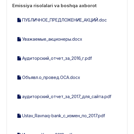
Emissiya risolalari va boshqa axborot
ПУБЛИЧНОЕ_ПРЕДЛОЖЕНИЕ_АКЦИЙ.doc
Уважаемые_акционеры.docx
Аудиторский_отчет_за_2016_г.pdf
Объявл.о_провед.ОСА.docx
аудиторский_отчет_за_2017_для_сайта.pdf
Ustav_Ravnaq-bank_с_измен_по_2017.pdf