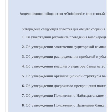
Акционерное общество «
Octobank
» (почтовый адр
Утверждена следующая повестка дня общего собрания акц
внеочередног
1.
Об утверждении регламента проведения
Об утверждении заключения аудиторской компании 
2.
Об утверждении распределения прибылей и убытков 
3.
Об утверждении внешнего аудитора банка на 20
2
4 
4.
Об утверждении организационной структуры банка 
5.
Об утверждении досрочного прекращения полномочи
6.
Об утверждении Положения о Наблюдательном сове
7.
Об утверждении Положения о Правлении банка в н
8.