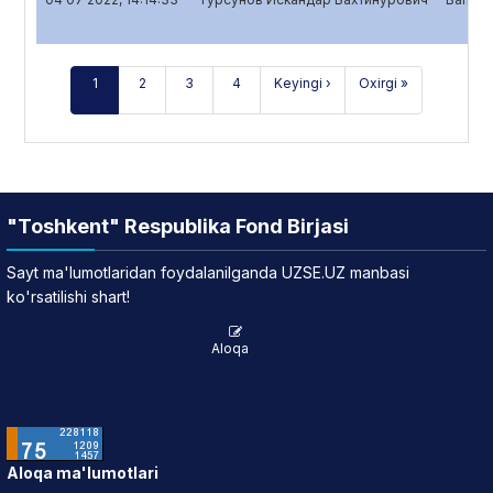
1
2
3
4
Keyingi ›
Oxirgi »
"Toshkent" Respublika Fond Birjasi
Sayt ma'lumotlaridan foydalanilganda UZSE.UZ manbasi
ko'rsatilishi shart!
Aloqa
Aloqa ma'lumotlari