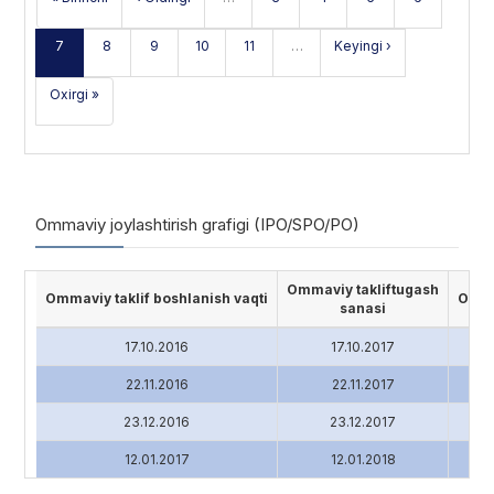
7
8
9
10
11
…
Keyingi ›
Oxirgi »
Ommaviy joylashtirish grafigi (IPO/SPO/PO)
Ommaviy takliftugash
Ommaviy taklif boshlanish vaqti
Ommav
sanasi
17.10.2016
17.10.2017
22.11.2016
22.11.2017
23.12.2016
23.12.2017
12.01.2017
12.01.2018