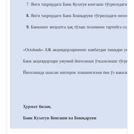
7. Янги таҳрирдаги Банк
Кузатув кенгаши тўғрисидаги ни
8.
Янги таҳрирдаги Банк
Бошқаруви тўғрисидаги низомни
9.
Банкнинг меҳнатга ҳақ тўлаш тизимини тартибга солиш
«Octobank» АЖ акциядорларининг навбатдан ташқари умумий
Банк акциядорлари умумий йиғилиши ўтказилиши тўғрисида 
Йиғилишда шахсан иштирок этишингизни ёки ўз вакилинги
Ҳурмат билан,
Банк Кузатув Кенгаши ва Бошқаруви