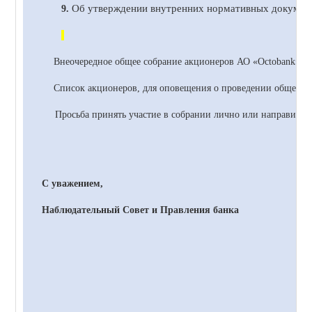
Об утверждении внутренних нормативных документ
9.
Внеочередное общее собрание акционеров
АО
«
Octobank
» с
Список акционеров, для оповещения о проведении общего со
Просьба принять участие в собрании лично или направить 
С уважением,
Наблюдательный Совет и Правления банка