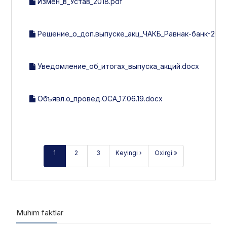
Измен_в_Устав_2018.pdf
Решение_о_доп.выпуске_акц_ЧАКБ_Равнак-банк-2018
Уведомление_об_итогах_выпуска_акций.docx
Объявл.о_провед.ОСА_17.06.19.docx
1
2
3
Keyingi ›
Oxirgi »
Muhim faktlar