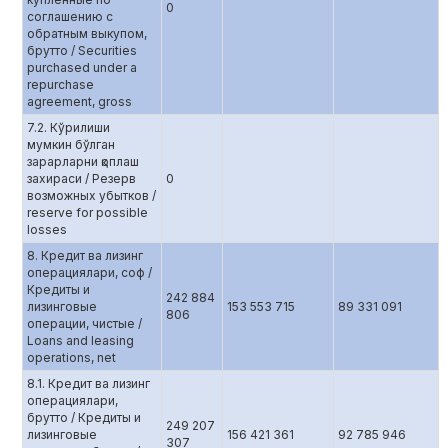
0
соглашению с
обратным выкупом,
брутто / Securities
purchased under a
repurchase
agreement, gross
7.2. Кўрилиши
мумкин бўлган
зарарларни қоплаш
захираси / Резерв
0
возможных убытков /
reserve for possible
losses
8. Кредит ва лизинг
операциялари, соф /
Кредиты и
242 884
лизинговые
153 553 715
89 331 091
806
операции, чистые /
Loans and leasing
operations, net
8.1. Кредит ва лизинг
операциялари,
брутто / Кредиты и
249 207
лизинговые
156 421 361
92 785 946
307