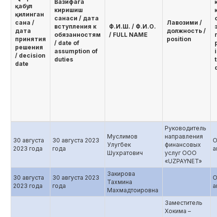
Вазифага
қабул
киришиш
қилинган
санаси / дата
сана /
Лавозими /
вступления к
Ф.И.Ш. / Ф.И.О.
дата
должность /
обязанностям
/ FULL NAME
принятия
position
/ date of
решения
assumption of
/ decision
duties
date
Руководитель
Муслимов
направления
30 августа
30 августа 2023
О
Улугбек
финансовых
2023 года
года
а
Шухратович
услуг ООО
«UZPAYNET»
Закирова
30 августа
30 августа 2023
О
Тахмина
2023 года
года
а
Махмадтоировна
Заместитель
Хокима –