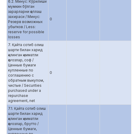
6.2. Минус: Кўрилиши
мумкин бўлган
зарарларни қоплаш
захираси / Минус:
0
Резерв возможных
убытков / Less:
reserve for possible
losses
7. Қайта сотиб олиш
шарти билан харид
қилинган қимматли
қоғозлар, соф /
Ценные бумаги
купленные по
0
соглашению c
обратным выкупом,
чистые / Securities
purchased under a
repurchase
agreement, net
7.1. Қайта сотиб олиш
шарти билан харид
қилинган қимматли
қоғозлар, брутто /
Ценные бумаги,
купленные по