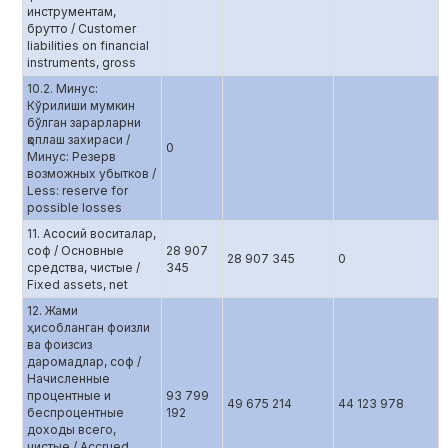
инструментам,
брутто / Customer
liabilities on financial
instruments, gross
10.2. Минус:
Кўрилиши мумкин
бўлган зарарларни
қоплаш захираси /
0
Минус: Резерв
возможных убытков /
Less: reserve for
possible losses
11. Асосий воситалар,
соф / Основные
28 907
28 907 345
0
средства, чистые /
345
Fixed assets, net
12. Жами
ҳисобланган фоизли
ва фоизсиз
даромадлар, соф /
Начисленные
процентные и
93 799
49 675 214
44 123 978
беспроцентные
192
доходы всего,
чистые / Accrued