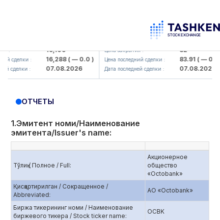
aliq KMK> AJ)
KFSK (<Kafolat sug'urta kompaniyasi>
16,100
82
Цена закрытия :
16,288
( — 0.0 )
83.91
( — 0.0 )
елки :
Цена последний сделки :
07.08.2026
07.08.2026
лки :
Дата последней сделки :
ОТЧЕТЫ
1.Эмитент номи/Наименование
эмитента/Issuer's name:
Акционерное
Тўлиқ / Полное / Full:
общество
«Octobank»
Қисқартирилган / Сокращенное /
АО «Octobank»
Abbreviated:
Биржа тикерининг номи / Наименование
OCBK
биржевого тикера / Stock ticker name: