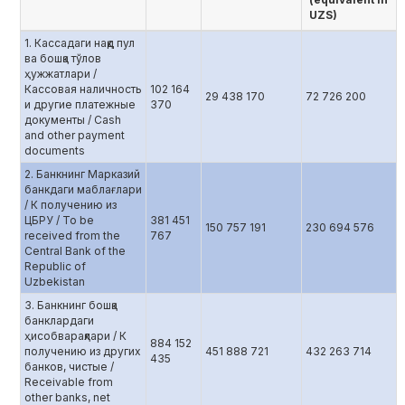
UZS)
1. Кассадаги нақд пул
ва бошқа тўлов
ҳужжатлари /
Кассовая наличность
102 164
29 438 170
72 726 200
и другие платежные
370
документы / Cash
and other payment
documents
2. Банкнинг Марказий
банкдаги маблағлари
/ К получению из
ЦБРУ / To be
381 451
150 757 191
230 694 576
received from the
767
Central Bank of the
Republic of
Uzbekistan
3. Банкнинг бошқа
банклардаги
ҳисобварақлари / К
884 152
получению из других
451 888 721
432 263 714
435
банков, чистые /
Receivable from
other banks, net