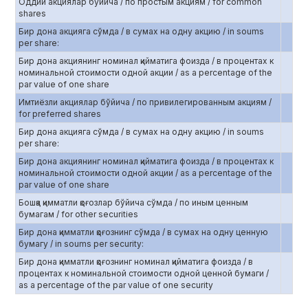
Оддий акциялар бўйича / по простым акциям / for common
shares
Бир дона акцияга сўмда / в сумах на одну акцию / in soums
per share:
Бир дона акциянинг номинал қийматига фоизда / в процентах к
номинальной стоимости одной акции / as a percentage of the
par value of one share
Имтиёзли акциялар бўйича / по привилегированным акциям /
for preferred shares
Бир дона акцияга сўмда / в сумах на одну акцию / in soums
per share:
Бир дона акциянинг номинал қийматига фоизда / в процентах к
номинальной стоимости одной акции / as a percentage of the
par value of one share
Бошқа қимматли қоғозлар бўйича сўмда / по иным ценным
бумагам / for other securities
Бир дона қимматли қоғознинг сўмда / в сумах на одну ценную
бумагу / in soums per security:
Бир дона қимматли қоғознинг номинал қийматига фоизда / в
процентах к номинальной стоимости одной ценной бумаги /
as a percentage of the par value of one security