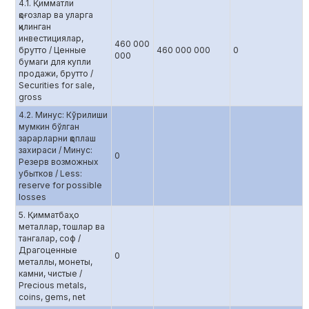
4.1. Қимматли
қоғозлар ва уларга
қилинган
инвестициялар,
460 000
брутто / Ценные
460 000 000
0
000
бумаги для купли
продажи, брутто /
Securities for sale,
gross
4.2. Минус: Кўрилиши
мумкин бўлган
зарарларни қоплаш
захираси / Минус:
0
Резерв возможных
убытков / Less:
reserve for possible
losses
5. Қимматбаҳо
металлар, тошлар ва
тангалар, соф /
Драгоценные
0
металлы, монеты,
камни, чистые /
Precious metals,
coins, gems, net