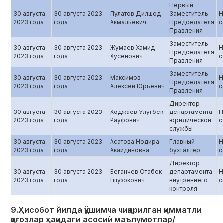
Первый
30 августа
30 августа 2023
Пулатов Дилшод
Заместитель
Н
2023 года
года
Акмальевич
Председателя
с
Правления
Заместитель
30 августа
30 августа 2023
Жумаев Хамид
Н
Председателя
2023 года
года
Хусенович
с
Правления
Заместитель
30 августа
30 августа 2023
Максимов
Н
Председателя
2023 года
года
Алексей Юрьевич
с
Правления
Директор
30 августа
30 августа 2023
Ходжаев Улугбек
департамента
Н
2023 года
года
Рауфович
юридической
с
службы
30 августа
30 августа 2023
Асатова Нодира
Главный
Н
2023 года
года
Акаидиновна
бухгалтер
с
Директор
30 августа
30 августа 2023
Беганчев Отабек
департамента
Н
2023 года
года
Ёшузокович
внутреннего
с
контроля
9.Ҳисобот йилда қўшимча чиқарилган қимматли
қоғозлар ҳақидаги асосий маълумотлар/