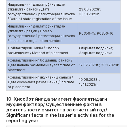
Чиқарилишнинг давлат рўйхатидан
ўтказилган санаси / Дата
23.06.2023г.;
государственной регистрации выпуска
30.10.2023г.
/ Date of state registration of the issue
Чиқарилишнинг давлат рўйхатидан
ўтказилган рақами / Номер
Р0356-15; Р0356-16
государственной регистрации выпуска
/ Issue state registration number:
Жойлаштириш шакли / Способ
Открытая подписка;
размещения / Method of placement
Закрытая подписка
Жойлаштиришнинг бошланиш санаси /
Дата начала размещения / Start date of
12.07.2023г.; 15.11.2023г.
placement
Жойлаштиришнинг якунланиш санаси /
10.08.2023г.;
Дата окончания размещения /End date
15.11.2023г.
of placement
10. Ҳисобот йилда эмитент фаолиятидаги
муҳим фактлар/ Существенные факты в
деятельности эмитента за отчетный год/
Significant facts in the issuer's activities for the
reporting year