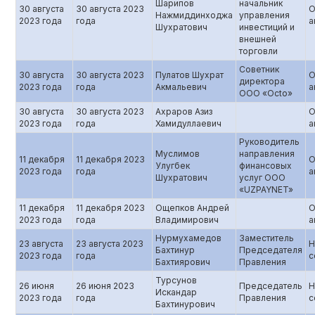
Шарипов
начальник
30 августа
30 августа 2023
О
Нажмиддинходжа
управления
2023 года
года
а
Шухратович
инвестиций и
внешней
торговли
Советник
30 августа
30 августа 2023
Пулатов Шухрат
О
директора
2023 года
года
Акмальевич
а
ООО «Octo»
30 августа
30 августа 2023
Ахраров Азиз
О
2023 года
года
Хамидуллаевич
а
Руководитель
Муслимов
направления
11 декабря
11 декабря 2023
О
Улугбек
финансовых
2023 года
года
а
Шухратович
услуг ООО
«UZPAYNET»
11 декабря
11 декабря 2023
Ощепков Андрей
О
2023 года
года
Владимирович
а
Нурмухамедов
Заместитель
23 августа
23 августа 2023
Н
Бахтинур
Председателя
2023 года
года
с
Бахтиярович
Правления
Турсунов
26 июня
26 июня 2023
Председатель
Н
Искандар
2023 года
года
Правления
с
Бахтинурович