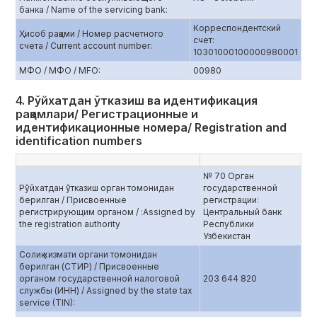
банка / Name of the servicing bank:
Корреспондентский
Ҳисоб рақами / Номер расчетного
счет:
счета / Current account number:
10301000100000980001
МФО / МФО / MFO:
00980
4. Рўйхатдан ўтказиш ва идентификация
рақамлари/ Регистрационные и
идентификационные номера/ Registration and
identification numbers
№ 70 Орган
Рўйхатдан ўтказиш орган томонидан
государственной
берилган / Присвоенные
регистрации:
регистрирующим органом / :Assigned by
Центральный банк
the registration authority
Республики
Узбекистан
Солиқ хизмати органи томонидан
берилган (СТИР) / Присвоенные
органом государственной налоговой
203 644 820
службы (ИНН) / Assigned by the state tax
service (TIN):