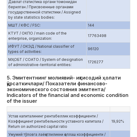
Давлат статистика органи томонидан
берилган / Присвоенные органами
государственной статистики / Assigned
by state statistics bodies:
МШТ / КФС / FSC:
144
КТУТ / ОКПО / main code of the
17763498
enterprise, organization:
ИФУТ / ОКЭД / National classifier of
96120
types of activities:
МҲОБТ / СОАТО / System of designation
1726277
of administrative-territorial entities:
5. Эмитентнинг молиявий- иқтисодий ҳолати
қўрсаткичлари/ Показатели финансово-
экономического состояния эмитента/
Indicators of the financial and economic condition
of the issuer
Устав капиталининг рентабеллик коэффициенти /
Коэффициент рентабельности уставного капитала /
19,92%
Return on authorized capital ratio
Умумий тўловга лаёқатлиликни қоплаш коэффициенти /