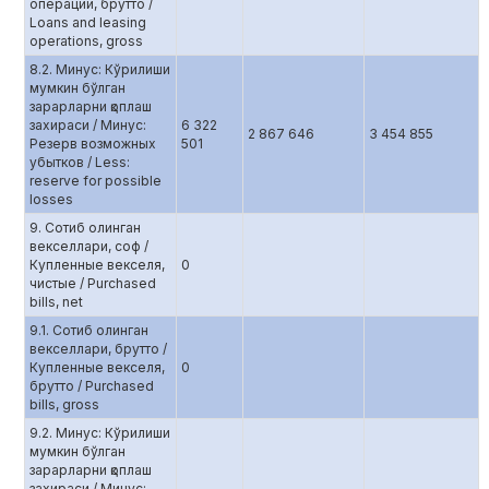
операции, брутто /
Loans and leasing
operations, gross
8.2. Минус: Кўрилиши
мумкин бўлган
зарарларни қоплаш
захираси / Минус:
6 322
2 867 646
3 454 855
Резерв возможных
501
убытков / Less:
reserve for possible
losses
9. Сотиб олинган
векселлари, соф /
Купленные векселя,
0
чистые / Purchased
bills, net
9.1. Сотиб олинган
векселлари, брутто /
Купленные векселя,
0
брутто / Purchased
bills, gross
9.2. Минус: Кўрилиши
мумкин бўлган
зарарларни қоплаш
захираси / Минус: