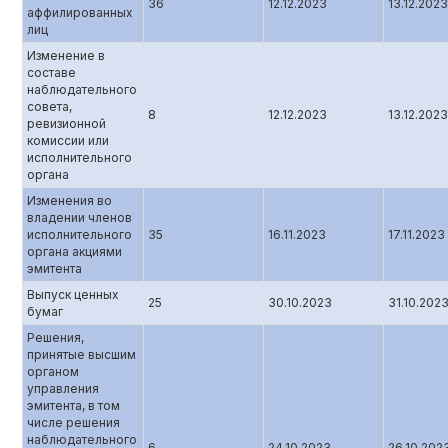
36
12.12.2023
13.12.2023
аффилированных
лиц
Изменение в
составе
наблюдательного
совета,
8
12.12.2023
13.12.2023
ревизионной
комиссии или
исполнительного
органа
Изменения во
владении членов
исполнительного
35
16.11.2023
17.11.2023
органа акциями
эмитента
Выпуск ценных
25
30.10.2023
31.10.202
бумаг
Решения,
принятые высшим
органом
управления
эмитента, в том
числе решения
наблюдательного
6
24.10.2023
26.10.202