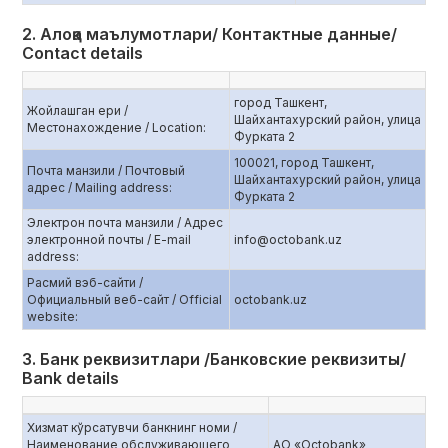
2. Алоқа маълумотлари/ Контактные данные/
Contact details
город Ташкент,
Жойлашган ери /
Шайхантахурский район, улица
Местонахождение / Location:
Фурката 2
100021, город Ташкент,
Почта манзили / Почтовый
Шайхантахурский район, улица
адрес / Mailing address:
Фурката 2
Электрон почта манзили / Адрес
электронной почты / E-mail
info@octobank.uz
address:
Расмий вэб-сайти /
Официальный веб-сайт / Official
octobank.uz
website:
3. Банк реквизитлари /Банковские реквизиты/
Bank details
Хизмат кўрсатувчи банкнинг номи /
Наименование обслуживающего
АО «Octobank»