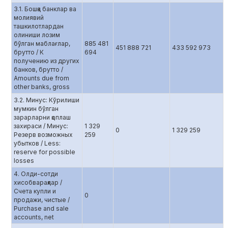
3.1. Бошқа банклар ва
молиявий
ташкилотлардан
олиниши лозим
бўлган маблағлар,
885 481
451 888 721
433 592 973
брутто / К
694
получению из других
банков, брутто /
Amounts due from
other banks, gross
3.2. Минус: Кўрилиши
мумкин бўлган
зарарларни қоплаш
захираси / Минус:
1 329
0
1 329 259
Резерв возможных
259
убытков / Less:
reserve for possible
losses
4. Олди-сотди
хисобварақлар /
Счета купли и
0
продажи, чистые /
Purchase and sale
accounts, net