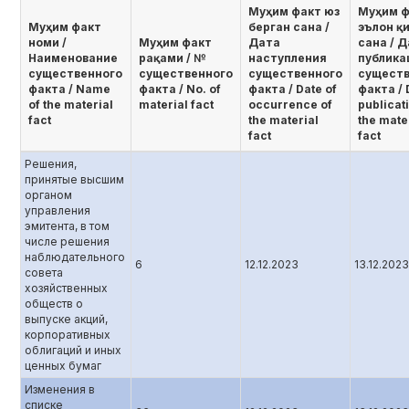
Муҳим факт юз
Муҳим ф
Муҳим факт
берган сана /
эълон қ
номи /
Муҳим факт
Дата
сана / 
Наименование
рақами / №
наступления
публика
существенного
существенного
существенного
существ
факта / Name
факта / No. of
факта / Date of
факта / 
of the material
material fact
occurrence of
publicat
fact
the material
the mate
fact
fact
Решения,
принятые высшим
органом
управления
эмитента, в том
числе решения
наблюдательного
6
12.12.2023
13.12.2023
совета
хозяйственных
обществ о
выпуске акций,
корпоративных
облигаций и иных
ценных бумаг
Изменения в
списке