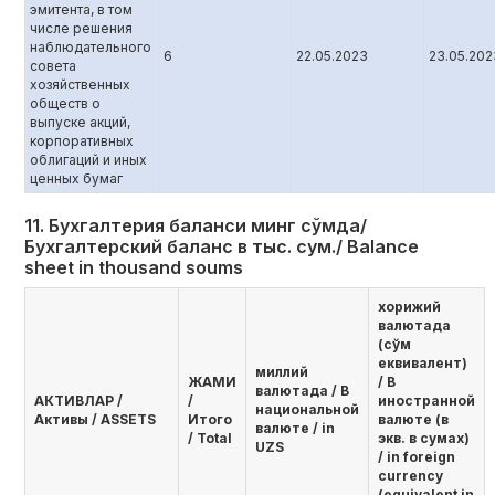
эмитента, в том
числе решения
наблюдательного
6
22.05.2023
23.05.202
совета
хозяйственных
обществ о
выпуске акций,
корпоративных
облигаций и иных
ценных бумаг
11. Бухгалтерия баланси минг сўмда/
Бухгалтерский баланс в тыс. сум./ Balance
sheet in thousand soums
хорижий
валютада
(сўм
еквивалент)
миллий
ЖАМИ
/ В
валютада / В
AКТИВЛАР /
/
иностранной
национальной
Активы / ASSETS
Итого
валюте (в
валюте / in
/ Total
экв. в сумах)
UZS
/ in foreign
currency
(equivalent in