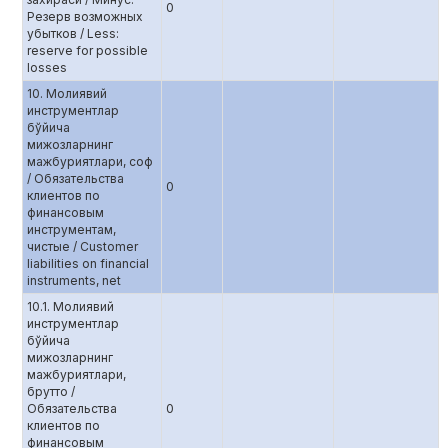
0
Резерв возможных
убытков / Less:
reserve for possible
losses
10. Молиявий
инструментлар
бўйича
мижозларнинг
мажбуриятлари, соф
/ Обязательства
0
клиентов по
финансовым
инструментам,
чистые / Customer
liabilities on financial
instruments, net
10.1. Молиявий
инструментлар
бўйича
мижозларнинг
мажбуриятлари,
брутто /
Обязательства
0
клиентов по
финансовым