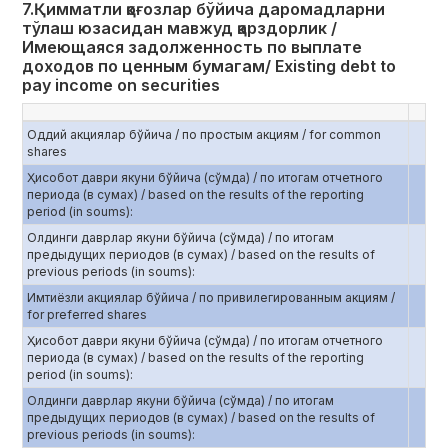
7.Қимматли қоғозлар бўйича даромадларни
тўлаш юзасидан мавжуд қарздорлик /
Имеющаяся задолженность по выплате
доходов по ценным бумагам/ Existing debt to
pay income on securities
Оддий акциялар бўйича / по простым акциям / for common
shares
Ҳисобот даври якуни бўйича (сўмда) / по итогам отчетного
периода (в сумах) / based on the results of the reporting
period (in soums):
Олдинги даврлар якуни бўйича (сўмда) / по итогам
предыдущих периодов (в сумах) / based on the results of
previous periods (in soums):
Имтиёзли акциялар бўйича / по привилегированным акциям /
for preferred shares
Ҳисобот даври якуни бўйича (сўмда) / по итогам отчетного
периода (в сумах) / based on the results of the reporting
period (in soums):
Олдинги даврлар якуни бўйича (сўмда) / по итогам
предыдущих периодов (в сумах) / based on the results of
previous periods (in soums):