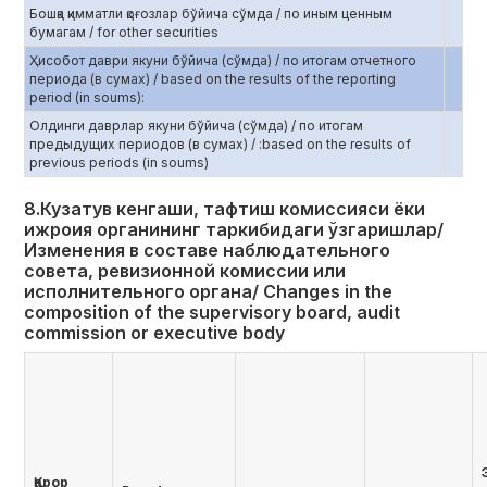
Бошқа қимматли қоғозлар бўйича сўмда / по иным ценным
бумагам / for other securities
Ҳисобот даври якуни бўйича (сўмда) / по итогам отчетного
периода (в сумах) / based on the results of the reporting
period (in soums):
Олдинги даврлар якуни бўйича (сўмда) / по итогам
предыдущих периодов (в сумах) / :based on the results of
previous periods (in soums)
8.Кузатув кенгаши, тафтиш комиссияси ёки
ижроия органининг таркибидаги ўзгаришлар/
Изменения в составе наблюдательного
совета, ревизионной комиссии или
исполнительного органа/ Changes in the
composition of the supervisory board, audit
commission or executive body
Қарор