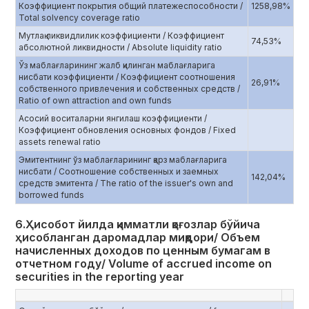
Коэффициент покрытия общий платежеспособности /
1258,98%
Total solvency coverage ratio
Мутлақ ликвидлилик коэффициенти / Коэффициент
74,53%
абсолютной ликвидности / Absolute liquidity ratio
Ўз маблағларининг жалб қилинган маблағларига
нисбати коэффициенти / Коэффициент соотношения
26,91%
собственного привлечения и собственных средств /
Ratio of own attraction and own funds
Асосий воситаларни янгилаш коэффициенти /
Коэффициент обновления основных фондов / Fixed
assets renewal ratio
Эмитентнинг ўз маблағларининг қарз маблағларига
нисбати / Соотношение собственных и заемных
142,04%
средств эмитента / The ratio of the issuer's own and
borrowed funds
6.Ҳисобот йилда қимматли қоғозлар бўйича
ҳисобланган даромадлар миқдори/ Объем
начисленных доходов по ценным бумагам в
отчетном году/ Volume of accrued income on
securities in the reporting year