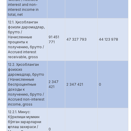
interest and non-
interest income in
total, net
12.1. Ҳисобланган
фоизли даромадлар,
брутто /
Начисленные
91 451
47 327 793
44 123 978
проценты к
771
получению, брутто /
Accrued interest
receivable, gross
12.2. Ҳисобланган
фоизсиз
даромадлар, брутто
/ Начисленные
2 347
беспроцентные
2 347 421
0
421
доходы к
получению, брутто /
Accrued non-interest
income, gross
12.2.1. Минус:
Кўрилиши мумкин
бўлган зарарларни
қоплаш захираси /
0