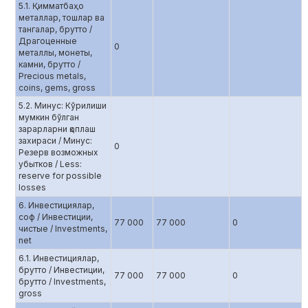
5.1. Қимматбаҳо
металлар, тошлар ва
тангалар, брутто /
Драгоценные
0
металлы, монеты,
камни, брутто /
Precious metals,
coins, gems, gross
5.2. Минус: Кўрилиши
мумкин бўлган
зарарларни қоплаш
захираси / Минус:
0
Резерв возможных
убытков / Less:
reserve for possible
losses
6. Инвестициялар,
соф / Инвестиции,
77 000
77 000
0
чистые / Investments,
net
6.1. Инвестициялар,
брутто / Инвестиции,
77 000
77 000
0
брутто / Investments,
gross