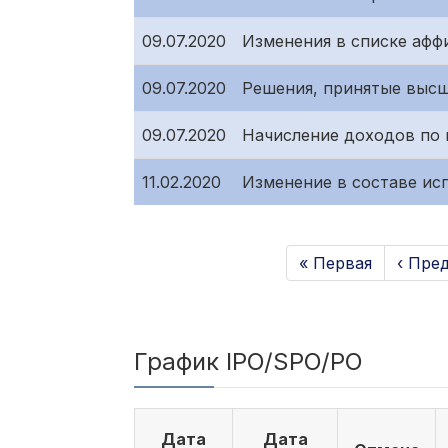
09.07.2020
Изменения в списке афф
09.07.2020
Решения, принятые высш
09.07.2020
Начисление доходов по
11.02.2020
Изменение в составе ис
« Первая
‹ Пре
График IPO/SPO/PO
Дата
Дата