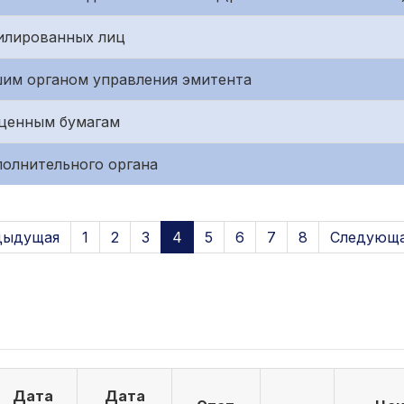
илированных лиц
им органом управления эмитента
 ценным бумагам
полнительного органа
дыдущая
1
2
3
4
5
6
7
8
Следующа
Дата
Дата