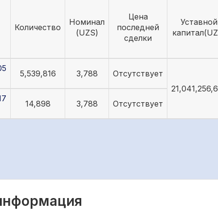
Цена
Номинал
Уставной
Количество
последней
(UZS)
капитал(UZ
сделки
05
5,539,816
3,788
Отсутствует
21,041,256,
17
14,898
3,788
Отсутствует
 информация