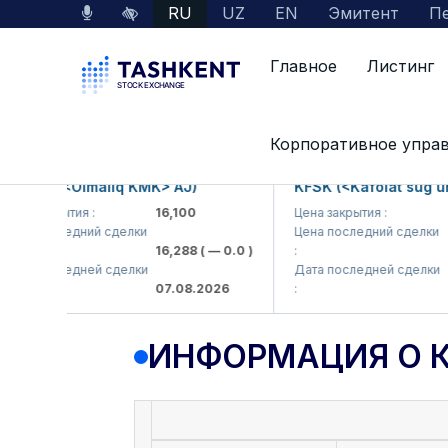
RU
UZ
EN
Эмитент
Пе
Главное
Листинг
Данные по рынку
Информация о компании
Корпоративное упра
KP (<Olmaliq KMK> AJ)
KFSK (<Kafolat sug'urta 
 закрытия :
16,100
Цена закрытия :
82
а последний сделки
Цена последний сделки
16,288
( — 0.0 )
:
83.
а последней сделки
Дата последней сделки
07.08.2026
:
07.
ИНФОРМАЦИЯ О 