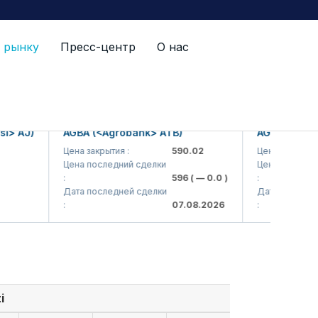
 рынку
Пресс-центр
О нас
AJ)
AGBA (<Agrobank> ATB)
AGBAP (<Agroba
Цена закрытия :
590.02
Цена закрытия :
Цена последний сделки
Цена последний с
:
596
( — 0.0 )
:
Дата последней сделки
Дата последней с
:
07.08.2026
:
i