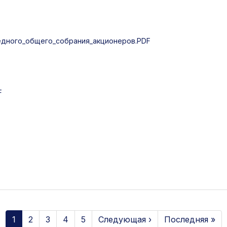
дного_общего_собрания_акционеров.PDF
F
1
2
3
4
5
Следующая ›
Последняя »