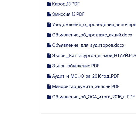
Карор_13.PDF
Эмиссия_13.PDF
Уведомление_о_проведении_внеочере
Объявление_об_продаже_акций.docx
Объявление_для_аудиторов.docx
Эълон__Каттакургон_ёг-мой_НТАУЙ.PD
Эълон-обявление.PDF
Аудит_и_МСФО_за_2016год..PDF
Миноритар_кумита_Эълони.PDF
Объявление_об_ОСА_итоги_2016_г..PDF