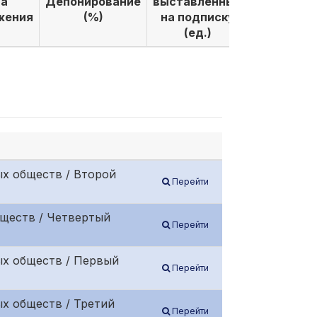
а
Депонирование
выставленных
выкуплен
жения
(%)
на подписку
по подпи
(ед.)
(ед.)
х обществ / Второй
Перейти
бществ / Четвертый
Перейти
ых обществ / Первый
Перейти
х обществ / Третий
Перейти