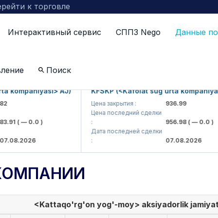
рейти к торговле
Интерактивный сервис
СППЗ Nego
Данные по
вление
Поиск
kompaniyasi> AJ)
KFSKP (<Kafolat sug'urta kompaniyasi> 
Цена закрытия :
936.99
Цена последний сделки
91
( — 0.0 )
:
956.98
( — 0.0 )
Дата последней сделки
08.2026
:
07.08.2026
КОМПАНИИ
<Kattaqo'rg'on yog'-moy> aksiyadorlik jamiyat