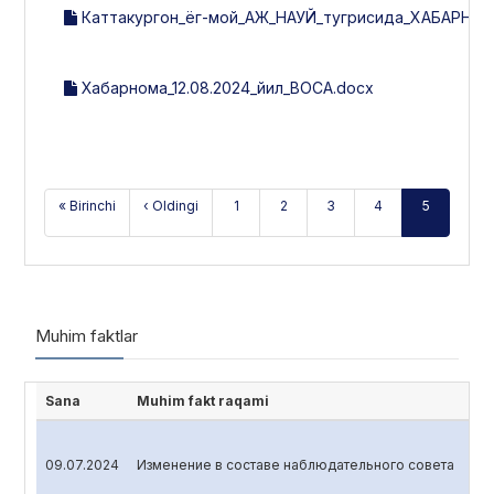
Каттакургон_ёг-мой_АЖ_НАУЙ_тугрисида_ХАБАРНОМ
Хабарнома_12.08.2024_йил_ВОСА.docx
« Birinchi
‹ Oldingi
1
2
3
4
5
Muhim faktlar
Sana
Muhim fakt raqami
09.07.2024
Изменение в составе наблюдательного совета