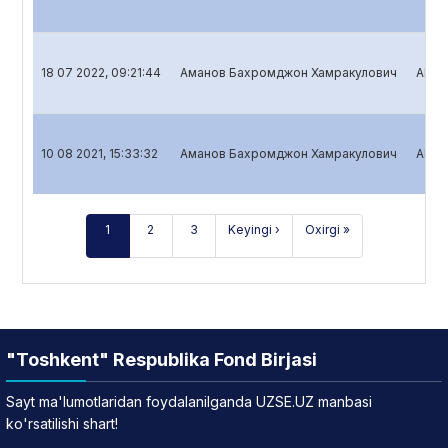
18 07 2022, 09:21:44
Аманов Бахромджон Хамракулович
Aksiy
10 08 2021, 15:33:32
Аманов Бахромджон Хамракулович
Aksiy
1
2
3
Keyingi ›
Oxirgi »
"Toshkent" Respublika Fond Birjasi
Sayt ma'lumotlaridan foydalanilganda UZSE.UZ manbasi
ko'rsatilishi shart!