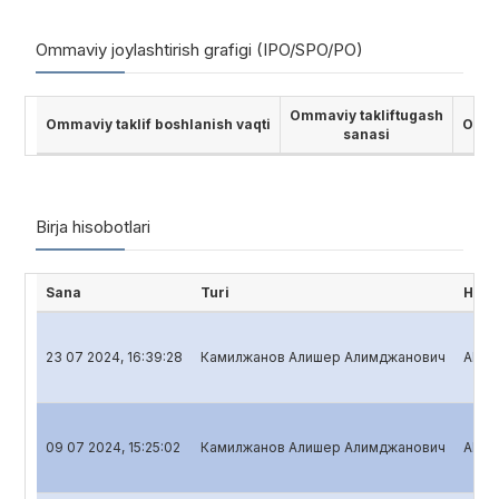
Ommaviy joylashtirish grafigi (IPO/SPO/PO)
Ommaviy takliftugash
Ommaviy taklif boshlanish vaqti
Ommav
sanasi
Birja hisobotlari
Sana
Turi
Hiso
23 07 2024, 16:39:28
Камилжанов Алишер Алимджанович
Aksiy
09 07 2024, 15:25:02
Камилжанов Алишер Алимджанович
Aksiy