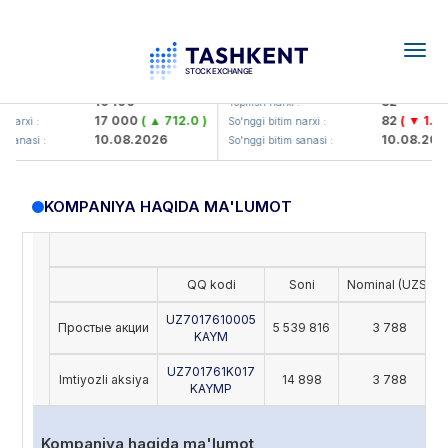
Togg
navig
Olmaliq KMK> AJ)
KFSK (<Kafolat sug'urta kompan
16 100
82
:
Yopilish narxi :
17 000
( ▲ 712.0 )
82
( ▼ 1.91 )
narxi :
So'nggi bitim narxi :
10.08.2026
10.08.2026
sanasi :
So'nggi bitim sanasi :
KOMPANIYA HAQIDA MA'LUMOT
QQ kodi
Soni
Nominal (UZS)
UZ7017610005
Простые акции
5 539 816
3 788
KAYM
UZ701761K017
Imtiyozli aksiya
14 898
3 788
KAYMP
Kompaniya haqida ma'lumot