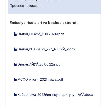
Проспект эмиссия
Emissiya risolalari va boshqa axborot
Эълон_НТАУЙ_15.10.2021й.pdf
Эълон_13.05.2022_йил_АНТУЙ_.docx
Эълон_АЙУЙ_30.06.22й..pdf
МСФО_итоги_2021_года..pdf
Хабарнома_2022йил_якунлари_учун_АУЙ.docx