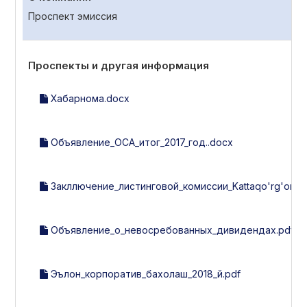
Проспект эмиссия
Проспекты и другая информация
Хабарнома.docx
Объявление_ОСА_итог_2017_год..docx
Закллючение_листинговой_комиссии_Kattaqo'rg'on_yog
Объявление_о_невосребованных_дивидендах.pdf
Эълон_корпоратив_бахолаш_2018_й.pdf