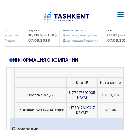
Togg
navig
Olmaliq KMK> AJ)
KFSK (<Kafolat sug'urta kompaniy
16,100
82
я :
Цена закрытия :
16,288
( — 0.0 )
83.91
( — 0.0 )
ий сделки :
Цена последний сделки :
07.08.2026
07.08.2026
ей сделки :
Дата последней сделки :
ИНФОРМАЦИЯ О КОМПАНИИ
Код ЦБ
Количество
Но
UZ7017610005
Простые акции
5,539,816
KAYM
UZ701761K017
Привилегированные акции
14,898
KAYMP
О компании