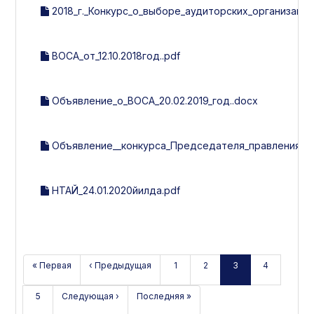
2018_г._Конкурс_о_выборе_аудиторских_организаций
ВОСА_от_12.10.2018год..pdf
Объявление_о_ВОСА_20.02.2019_год..docx
Объявление__конкурса_Председателя_правления.pd
НТАЙ_24.01.2020йилда.pdf
« Первая
‹ Предыдущая
1
2
3
4
5
Следующая ›
Последняя »