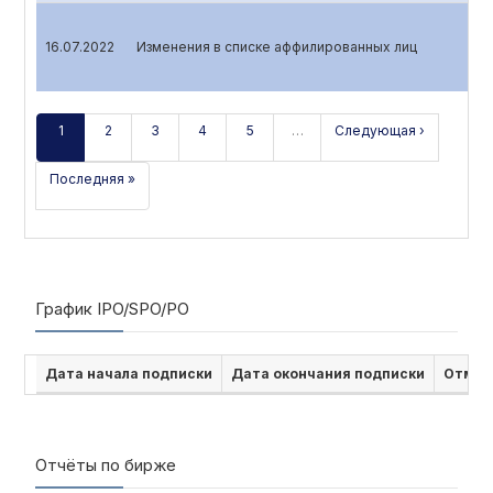
16.07.2022
Изменения в списке аффилированных лиц
1
2
3
4
5
…
Следующая ›
Последняя »
График IPO/SPO/PO
Дата начала подписки
Дата окончания подписки
Отмен
Отчёты по бирже