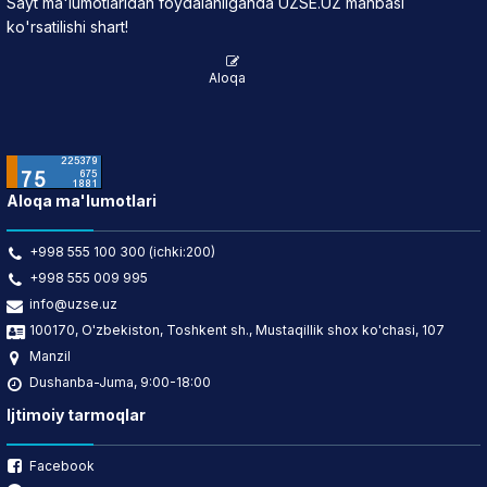
Sayt ma'lumotlaridan foydalanilganda UZSE.UZ manbasi
ko'rsatilishi shart!
Aloqa
Aloqa ma'lumotlari
+998 555 100 300 (ichki:200)
+998 555 009 995
info@uzse.uz
100170, O'zbekiston, Toshkent sh., Mustaqillik shox ko'chasi, 107
Manzil
Dushanba-Juma, 9:00-18:00
Ijtimoiy tarmoqlar
Facebook