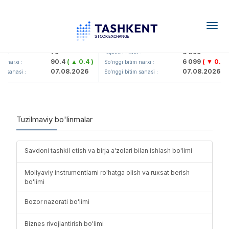
Togg
navig
Hamkorbank> ATB)
UZMK (<O'zmetkombinat> AJ)
79
6 099
i :
Yopilish narxi :
90.4
( ▲ 0.4 )
6 099
( ▼ 0.96 
m narxi :
So'nggi bitim narxi :
07.08.2026
07.08.2026
m sanasi :
So'nggi bitim sanasi :
Tuzilmaviy bo'linmalar
Savdoni tashkil etish va birja a'zolari bilan ishlash bo'limi
Moliyaviy instrumentlarni ro'hatga olish va ruxsat berish
bo'limi
Bozor nazorati bo'limi
Biznes rivojlantirish bo'limi