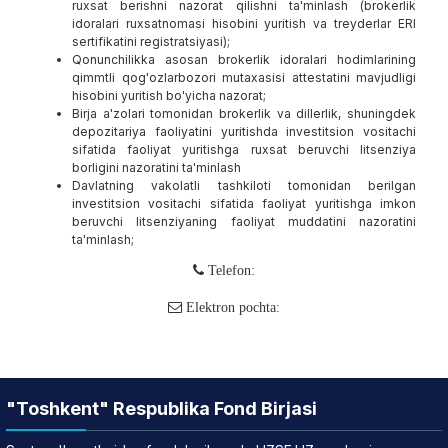
ruxsat berishni nazorat qilishni ta'minlash (brokerlik
idoralari ruxsatnomasi hisobini yuritish va treyderlar ERI
sertifikatini registratsiyasi);
Qonunchilikka asosan brokerlik idoralari hodimlarining
qimmtli qog'ozlarbozori mutaxasisi attestatini mavjudligi
hisobini yuritish bo'yicha nazorat;
Birja a'zolari tomonidan brokerlik va dillerlik, shuningdek
depozitariya faoliyatini yuritishda investitsion vositachi
sifatida faoliyat yuritishga ruxsat beruvchi litsenziya
borligini nazoratini ta'minlash
Davlatning vakolatli tashkiloti tomonidan berilgan
investitsion vositachi sifatida faoliyat yuritishga imkon
beruvchi litsenziyaning faoliyat muddatini nazoratini
ta'minlash;
Telefon:
Elektron pochta:
"Toshkent" Respublika Fond Birjasi