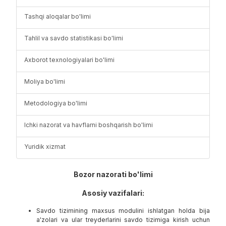
Tashqi aloqalar bo'limi
Tahlil va savdo statistikasi bo'limi
Axborot texnologiyalari bo'limi
Moliya bo'limi
Metodologiya bo'limi
Ichki nazorat va havflarni boshqarish bo'limi
Yuridik xizmat
Bozor nazorati bo'limi
Asosiy vazifalari:
Savdo tizimining maxsus modulini ishlatgan holda bija
a'zolari va ular treyderlarini savdo tizimiga kirish uchun