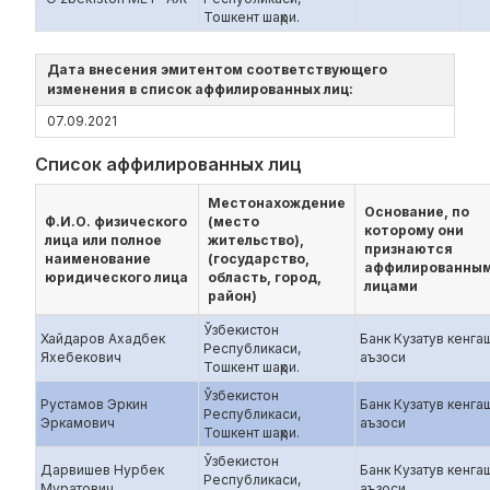
Тошкент шаҳри.
Дата внесения эмитентом соответствующего
изменения в список аффилированных лиц:
07.09.2021
Список аффилированных лиц
Местонахождение
Основание, по
Ф.И.О. физического
(место
которому они
лица или полное
жительство),
признаются
наименование
(государство,
аффилированны
юридического лица
область, город,
лицами
район)
Ўзбекистон
Хайдаров Ахадбек
Банк Кузатув кенга
Республикаси,
Яхебекович
аъзоси
Тошкент шаҳри.
Ўзбекистон
Рустамов Эркин
Банк Кузатув кенга
Республикаси,
Эркамович
аъзоси
Тошкент шаҳри.
Ўзбекистон
Дарвишев Нурбек
Банк Кузатув кенга
Республикаси,
Муратович
аъзоси