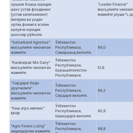
орқали бошқа юридик
“Leader Finance”
шахс устав фондининг
масъулияти чеклан
(устав капиталининг)
жамияти улуши % д
йигирма ва ундан
ортиқ фоизига эгалик
қилувчи юридик
шахслар рўйхати:
“Samarkand Agromuz”
Ўзбекистон
масъулияти чекланган
Республикаси,
99,0
жамияти
Самарқанд вилояти.
Ўзбекистон
“Karakalpak Mix Dairy”
Республикаси,
масъулияти чекланган
51,9
Қорақалпоғистон
жамияти
Республикаси.
“Сирдарё беда
Ўзбекистон
уруғчилиги”
Республикаси,
96,2
масъулияти чекланган
Сирдарё вилояти.
жамияти
Ўзбекистон
“Кеш агро импекс”
Республикаси,
90,9
МЧЖ
Қашқадарё вилояти
Ўзбекистон
"Agro Finans Lizing"
Республикаси,
98,8
акциядорлик жамияти