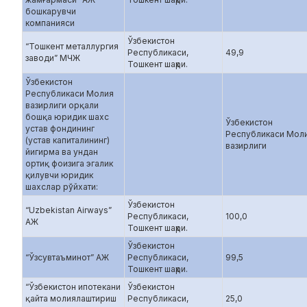
бошкарувчи
компанияси
Ўзбекистон
“Тошкент металлургия
Республикаси,
49,9
заводи” МЧЖ
Тошкент шаҳри.
Ўзбекистон
Республикаси Молия
вазирлиги орқали
бошқа юридик шахс
Ўзбекистон
устав фондининг
Республикаси Мол
(устав капиталининг)
вазирлиги
йигирма ва ундан
ортиқ фоизига эгалик
қилувчи юридик
шахслар рўйхати:
Ўзбекистон
“Uzbekistan Airways”
Республикаси,
100,0
АЖ
Тошкент шаҳри.
Ўзбекистон
“Ўзсувтаъминот” АЖ
Республикаси,
99,5
Тошкент шаҳри.
“Ўзбекистон ипотекани
Ўзбекистон
қайта молиялаштириш
Республикаси,
25,0