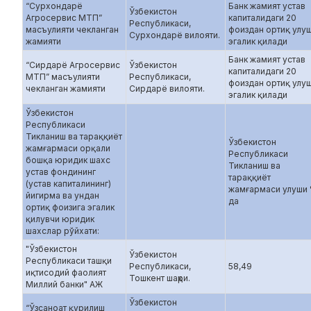
“Сурхондарё
Банк жамият устав
Ўзбекистон
Агросервис МТП”
капиталидаги 20
Республикаси,
масъулияти чекланган
фоиздан ортиқ улу
Сурхондарё вилояти.
жамияти
эгалик қилади
Банк жамият устав
“Сирдарё Агросервис
Ўзбекистон
капиталидаги 20
МТП” масъулияти
Республикаси,
фоиздан ортиқ улу
чекланган жамияти
Сирдарё вилояти.
эгалик қилади
Ўзбекистон
Республикаси
Тикланиш ва тараққиёт
Ўзбекистон
жамғармаси орқали
Республикаси
бошқа юридик шахс
Тикланиш ва
устав фондининг
тараққиёт
(устав капиталининг)
жамғармаси улуши
йигирма ва ундан
да
ортиқ фоизига эгалик
қилувчи юридик
шахслар рўйхати:
"Ўзбекистон
Ўзбекистон
Республикаси ташқи
Республикаси,
58,49
иқтисодий фаолият
Тошкент шаҳри.
Миллий банки" АЖ
Ўзбекистон
“Ўзсаноат қурилиш