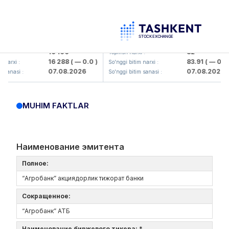
maliq KMK> AJ)
KFSK (<Kafolat sug'urta kompaniyasi
16 100
82
Yopilish narxi :
16 288
( — 0.0 )
83.91
( — 0.0 )
i :
So'nggi bitim narxi :
07.08.2026
07.08.2026
si :
So'nggi bitim sanasi :
MUHIM FAKTLAR
Наименование эмитента
Полное:
“Агробанк” акциядорлик тижорат банки
Сокращенное:
“Агробанк” АТБ
Наименование биржевого тикера: *