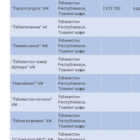
Ўзбекистон
“Ўзагросуғурта” АЖ
Республикаси,
2 613 782
одд
Тошкент шаҳри.
Ўзбекистон
“Ўзбектелеком” АК
Республикаси,
Тошкент шаҳри.
Ўзбекистон
“Ўзкимёсаноат” АЖ
Республикаси,
Тошкент шаҳри.
Ўзбекистон
“Ўзбекистон темир
Республикаси,
йўллари” АЖ
Тошкент шаҳри.
Ўзбекистон
“Навоийазот” АЖ
Республикаси,
Тошкент шаҳри.
Ўзбекистон
“Ўзбекистон почтаси”
Республикаси,
АЖ
Тошкент шаҳри.
Ўзбекистон
“Ўзбекгеофизика” АЖ
Республикаси,
Тошкент шаҳри.
Ўзбекистон
“O’zbekiston MET” АЖ
Республикаси,