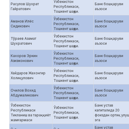
Ўзбекистон
Расулов Шухрат
Банк бошқаруви
Республикаси,
Гайратович
аъзоси
Тошкент шаҳри.
Ўзбекистон
Аманов Илёс
Банк бошқаруви
Республикаси,
Сидикович
аъзоси
Тошкент шаҳри.
Ўзбекистон
Тўраев Азамат
Банк бошқаруви
Республикаси,
Шухратович
аъзоси
Тошкент шаҳри.
Ўзбекистон
Кахоров Эркин
Банк бошқаруви
Республикаси,
Азизжонович
аъзоси
Тошкент шаҳри.
Ўзбекистон
Хайдаров Жахонгир
Банк бошқаруви
Республикаси,
Холиқулович
аъзоси
Тошкент шаҳри.
Ўзбекистон
Очилов Вохид
Банк бошқаруви
Республикаси,
Абдумаликович
аъзоси
Тошкент шаҳри.
Ўзбекистон
Банк устав
Ўзбекистон
Республикаси
капиталида 20
Республикаси,
Тикланиш ва тараққиёт
фоиздан ортиқ улу
Тошкент шаҳри.
жамғармаси
эга
Банк устав