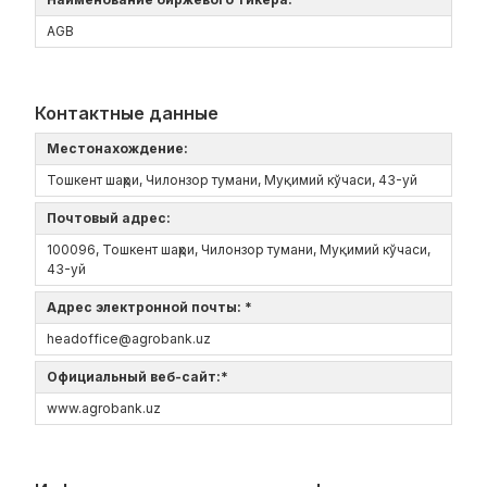
AGB
Контактные данные
Местонахождение:
Тошкент шаҳри, Чилонзор тумани, Муқимий кўчаси, 43-уй
Почтовый адрес:
100096, Тошкент шаҳри, Чилонзор тумани, Муқимий кўчаси,
43-уй
Адрес электронной почты: *
headoffice@agrobank.uz
Официальный веб-сайт:*
www.agrobank.uz