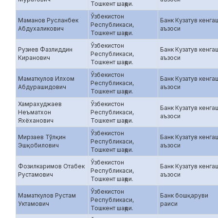
Тошкент шаҳри.
Ўзбекистон
Маманов Русланбек
Банк Кузатув кенга
Республикаси,
Абдухаликович
аъзоси
Тошкент шаҳри.
Ўзбекистон
Рузиев Фазлиддин
Банк Кузатув кенга
Республикаси,
Киранович
аъзоси
Тошкент шаҳри.
Ўзбекистон
Маматкулов Илхом
Банк Кузатув кенга
Республикаси,
Абдурашидович
аъзоси
Тошкент шаҳри.
Хамрахуджаев
Ўзбекистон
Банк Кузатув кенга
Неъматхон
Республикаси,
аъзоси
Яхёханович
Тошкент шаҳри.
Ўзбекистон
Мирзаев Тўлқин
Банк Кузатув кенга
Республикаси,
Эшқобилович
аъзоси
Тошкент шаҳри.
Ўзбекистон
Фозилкаримов Отабек
Банк Кузатув кенга
Республикаси,
Рустамович
аъзоси
Тошкент шаҳри.
Ўзбекистон
Маматкулов Рустам
Банк бошқаруви
Республикаси,
Уктамович
раиси
Тошкент шаҳри.