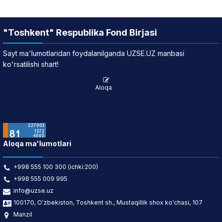
"Toshkent" Respublika Fond Birjasi
Sayt ma'lumotlaridan foydalanilganda UZSE.UZ manbasi
ko'rsatilishi shart!
Aloqa
Aloqa ma'lumotlari
+998 555 100 300 (ichki:200)
+998 555 009 995
info@uzse.uz
100170, O'zbekiston, Toshkent sh., Mustaqillik shox ko'chasi, 107
Manzil