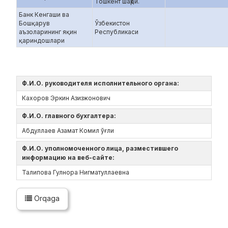
Тошкент шаҳри.
Банк Кенгаши ва
Бошқарув
Ўзбекистон
аъзоларининг яқин
Республикаси
қариндошлари
Ф.И.О. руководителя исполнительного органа:
Кахоров Эркин Азизжонович
Ф.И.О. главного бухгалтера:
Абдуллаев Азамат Комил ўғли
Ф.И.О. уполномоченного лица, разместившего
информацию на веб-сайте:
Талипова Гулнора Нигматуллаевна
Orqaga