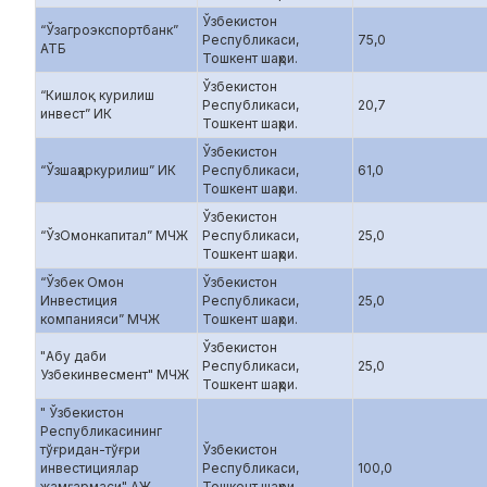
Ўзбекистон
“Ўзагроэкспортбанк”
Республикаси,
75,0
АТБ
Тошкент шаҳри.
Ўзбекистон
“Кишлоқ курилиш
Республикаси,
20,7
инвест” ИК
Тошкент шаҳри.
Ўзбекистон
“Ўзшаҳаркурилиш” ИК
Республикаси,
61,0
Тошкент шаҳри.
Ўзбекистон
“ЎзОмонкапитал” МЧЖ
Республикаси,
25,0
Тошкент шаҳри.
“Ўзбек Омон
Ўзбекистон
Инвестиция
Республикаси,
25,0
компанияси” МЧЖ
Тошкент шаҳри.
Ўзбекистон
"Абу даби
Республикаси,
25,0
Узбекинвесмент" МЧЖ
Тошкент шаҳри.
" Ўзбекистон
Республикасининг
тўғридан-тўғри
Ўзбекистон
инвестициялар
Республикаси,
100,0
жамғармаси" АЖ
Тошкент шаҳри.