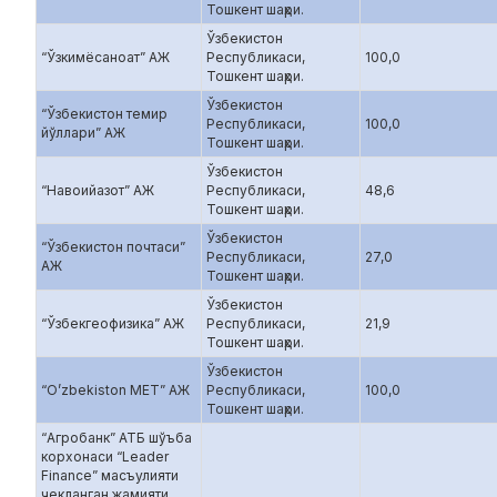
Тошкент шаҳри.
Ўзбекистон
“Ўзкимёсаноат” АЖ
Республикаси,
100,0
Тошкент шаҳри.
Ўзбекистон
“Ўзбекистон темир
Республикаси,
100,0
йўллари” АЖ
Тошкент шаҳри.
Ўзбекистон
“Навоийазот” АЖ
Республикаси,
48,6
Тошкент шаҳри.
Ўзбекистон
“Ўзбекистон почтаси”
Республикаси,
27,0
АЖ
Тошкент шаҳри.
Ўзбекистон
“Ўзбекгеофизика” АЖ
Республикаси,
21,9
Тошкент шаҳри.
Ўзбекистон
“O’zbekiston MET” АЖ
Республикаси,
100,0
Тошкент шаҳри.
“Агробанк” АТБ шўъба
корхонаси “Leader
Finance” масъулияти
чекланган жамияти