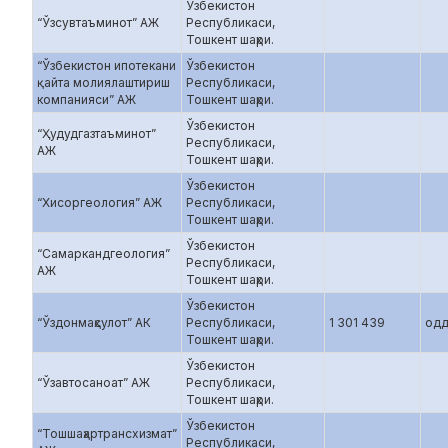
Ўзбекистон
“Ўзсувтаъминот” АЖ
Республикаси,
Тошкент шаҳри.
“Ўзбекистон ипотекани
Ўзбекистон
қайта молиялаштириш
Республикаси,
компанияси” АЖ
Тошкент шаҳри.
Ўзбекистон
“Ҳудудгазтаъминот”
Республикаси,
АЖ
Тошкент шаҳри.
Ўзбекистон
“Хисоргеология” АЖ
Республикаси,
Тошкент шаҳри.
Ўзбекистон
“Самаркандгеология”
Республикаси,
АЖ
Тошкент шаҳри.
Ўзбекистон
“Ўздонмаҳсулот” АК
Республикаси,
1 301 439
одд
Тошкент шаҳри.
Ўзбекистон
“Ўзавтосаноат” АЖ
Республикаси,
Тошкент шаҳри.
Ўзбекистон
“Тошшаҳартрансхизмат”
Республикаси,