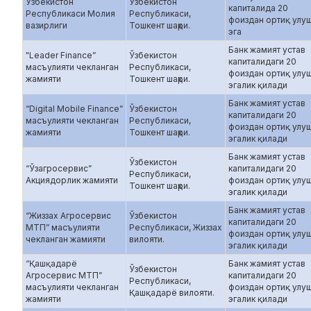
Ўзбекистон
Ўзбекистон
капиталида 20
Республикаси Молия
Республикаси,
фоиздан ортиқ улу
вазирлиги
Тошкент шаҳри.
эга
Банк жамият устав
"Leader Finance”
Ўзбекистон
капиталидаги 20
масъулияти чекланган
Республикаси,
фоиздан ортиқ улу
жамияти
Тошкент шаҳри.
эгалик қилади
Банк жамият устав
“Digital Mobile Finance”
Ўзбекистон
капиталидаги 20
масъулияти чекланган
Республикаси,
фоиздан ортиқ улу
жамияти
Тошкент шаҳри.
эгалик қилади
Банк жамият устав
Ўзбекистон
“Ўзагросервис”
капиталидаги 20
Республикаси,
Акциядорлик жамияти
фоиздан ортиқ улу
Тошкент шаҳри.
эгалик қилади
Банк жамият устав
“Жиззах Агросервис
Ўзбекистон
капиталидаги 20
МТП” масъулияти
Республикаси, Жиззах
фоиздан ортиқ улу
чекланган жамияти
вилояти.
эгалик қилади
“Қашқадарё
Банк жамият устав
Ўзбекистон
Агросервис МТП”
капиталидаги 20
Республикаси,
масъулияти чекланган
фоиздан ортиқ улу
Қашқадарё вилояти.
жамияти
эгалик қилади