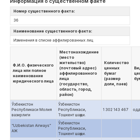
Информация о существенном факте
Номер существенного факта:
36
Наименование существенного факта:
Изменения в списке аффилированных лиц
Местонахождение
(место
жительство)
Количество
Ф.И.О. физического
(почтовый адрес)
ценных
Ви
лица или полное
аффилированного
бумаг
це
наименование
лица
(размер
бу
юридического лица
(государство,
доли, паев)
область, город,
район)
Ўзбекистон
Ўзбекистон
Республикаси Молия
Республикаси,
1 302 143 467
одд
вазирлиги
Тошкент шаҳри.
Ўзбекистон
“Uzbekistan Airways”
Республикаси,
АЖ
Тошкент шаҳри.