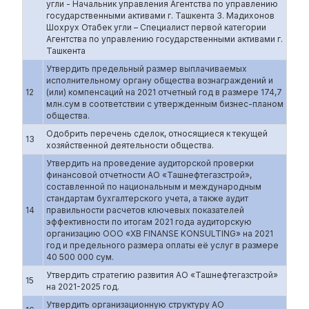
угли - Начальник управления Агентства по управлению
государственными активами г. Ташкента 3. Мадихонов
Шохрух Отабек угли – Специалист первой категории
Агентства по управлению государственными активами г.
Ташкента
Утвердить предельный размер выплачиваемых
исполнительному органу общества вознаграждений и
12
(или) компенсаций на 2021 отчетный год в размере 174,7
млн.сум в соответствии с утвержденным бизнес-планом
общества.
Одобрить перечень сделок, относящиеся к текущей
13
хозяйственной деятельности общества.
Утвердить на проведение аудиторской проверки
финансовой отчетности АО «Ташнефтегазстрой»,
составленной по национальным и международным
стандартам бухгалтерского учета, а также аудит
14
правильности расчетов ключевых показателей
эффективности по итогам 2021 года аудиторскую
организацию ООО «XB FINANSE KONSULTING» на 2021
год и предельного размера оплаты её услуг в размере
40 500 000 сум.
Утвердить стратегию развития АО «Ташнефтегазстрой»
15
на 2021-2025 год.
Утвердить организационную структуру АО