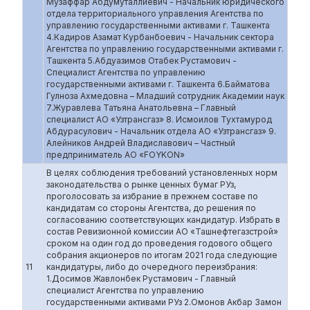
Музаффар Абдумуталлиевич - Начальник юридического
отдела территориального управления Агентства по
управлению государственными активами г. Ташкента
4.Кадиров Азамат Курбанбоевич - Начальник сектора
Агентства по управлению государственными активами г.
Ташкента 5.Абдуазимов Отабек Рустамович -
Специалист Агентства по управлению
государственными активами г. Ташкента 6.Байматова
Гулноза Ахмедовна – Младший сотрудник Академии наук
7.Журавлева Татьяна Анатольевна – Главный
специалист АО «Узтрансгаз» 8. Исмоилов Тухтамурод
Абдурасулович - Начальник отдела АО «Узтрансгаз» 9.
Алейников Андрей Владиславович – Частный
предприниматель АО «FOYKON»
В целях соблюдения требований установленных норм
законодательства о рынке ценных бумаг РУз,
проголосовать за избрание в прежнем составе по
кандидатам со стороны Агентства, до решения по
согласованию соответствующих кандидатур. Избрать в
состав Ревизионной комиссии АО «Ташнефтегазстрой»
сроком на один год до проведения годового общего
собрания акционеров по итогам 2021 года следующие
11
кандидатуры, либо до очередного переизбрания:
1.Досимов Жавлонбек Рустамович - Главный
специалист Агентства по управлению
государственными активами РУз 2.Омонов Акбар Замон