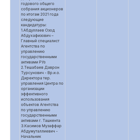
годового общего
собрания акционеров
по итогам 2021 года
следующие
кандидатуры:
1.Абдуллаев Озод
Абдухафизович –
Главный специалист
Агентства по
управлению
государственными
активами РУз
2.Тешабаев Даврон
Турсунович - Вр.и.о.
Директора тер.
управления Центра по
организации
эффективного
использования
объектов Агентства
по управлению
государственными
активами г. Ташкента
3.Касимов Музаффар
Абдумуталлиевич -
Начальник