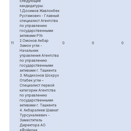
следующие
кандидатуры:
1.Досимов Жавлонбек
Рустамович - Главный
специалист Агентства
по управлению
государственными
активами РУз
2.Омонов Акбар
11
0
0
0
Замон угли -
Начальник
управления Агентства
по управлению
государственными
активами г. Ташкента
3. Мадихонов Шохрух
Отабек угли –
Специалист первой
категории Агентства
по управлению
государственными
активами г. Ташкента
4. Акбаралиев Шавкат
Турсуналиевич -
Заместитель
Директора АО
«Фойкон»