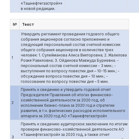
«Ташнефтегазстрой»»
в новой редакции.
№
Текст
Утвердить регламент проведения годового общего
собрания акционеров согласно приложению и
следующий персональный состав счетной комиссии
общего собрания акционеров в количестве трех
человек: 1. Сулейманова Алиса Викторовна; 2. Жалилова
1
Розия Равиловна; 3. Ойдинова Мавжуда Буриевна. -
персональный состав счетной комиссии - 3 мин.; -
выступления по вопросу повестки дня – 10-15 мин.; -
обсуждение вопроса повестки дня – 10 мин.; -
голосование по вопросу повестки дня – 5 мин.
Принять к сведению и утвердить годовой отчет
Председателя Правления об итогах финансово-
хозяйственной деятельности за 2020 год, об
2
исполнении бизнес-плана за 2020 год и стратегии
развития, в т.ч. фактических расходов исполнительного
аппарата за 2020 год АО «Ташнефтегазстрой»
Принять к сведению аудиторское заключение по итогам
проверки финансово-хозяйственной деятельности АО
«Ташнефтегазстрой» за 2020 год, а также отчет
3