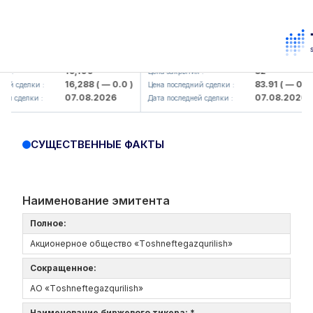
aliq KMK> AJ)
KFSK (<Kafolat sug'urta kompaniyasi>
16,100
82
Цена закрытия :
16,288
( — 0.0 )
83.91
( — 0.0 )
елки :
Цена последний сделки :
07.08.2026
07.08.2026
лки :
Дата последней сделки :
СУЩЕСТВЕННЫЕ ФАКТЫ
Наименование эмитента
Полное:
Акционерное общество «Tоshneftеgazqurilish»
Сокращенное:
АО «Tоshneftеgazqurilish»
Наименование биржевого тикера: *