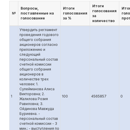
Итоги
Вопросы,
Итоги
Ито
голосования
№
поставленные на
голосования
гол
за
голосование
за %
про
количество
Утвердить регламент
проведения годового
общего собрания
акционеров согласно
приложению и
следующий
персональный состав
счетной комиссии
общего собрания
акционеров в
количестве трех
человек: 1.
Сулейманова Алиса
Викторовна; 2.
1
100
4565857
0
Жалилова Розия
Равиловна; 3.
Ойдинова Мавжуда
Буриевна. -
персональный состав
счетной комиссии - 3
мин.; - выступления по