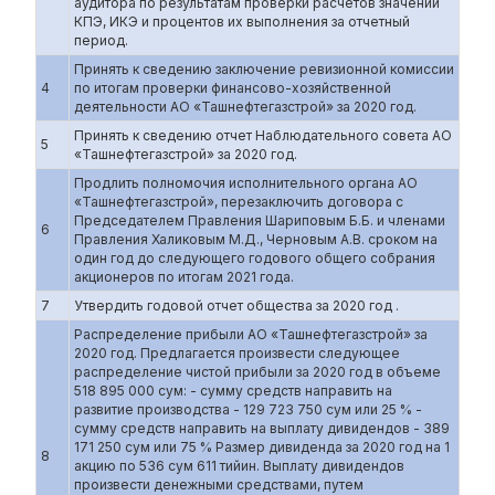
аудитора по результатам проверки расчетов значений
КПЭ, ИКЭ и процентов их выполнения за отчетный
период.
Принять к сведению заключение ревизионной комиссии
4
по итогам проверки финансово-хозяйственной
деятельности АО «Ташнефтегазстрой» за 2020 год.
Принять к сведению отчет Наблюдательного совета АО
5
«Ташнефтегазстрой» за 2020 год.
Продлить полномочия исполнительного органа АО
«Ташнефтегазстрой», перезаключить договора с
Председателем Правления Шариповым Б.Б. и членами
6
Правления Халиковым М.Д., Черновым А.В. сроком на
один год до следующего годового общего собрания
акционеров по итогам 2021 года.
7
Утвердить годовой отчет общества за 2020 год .
Распределение прибыли АО «Ташнефтегазстрой» за
2020 год. Предлагается произвести следующее
распределение чистой прибыли за 2020 год в объеме
518 895 000 сум: - сумму средств направить на
развитие производства - 129 723 750 сум или 25 % -
сумму средств направить на выплату дивидендов - 389
171 250 сум или 75 % Размер дивиденда за 2020 год на 1
8
акцию по 536 сум 611 тийин. Выплату дивидендов
произвести денежными средствами, путем