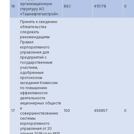
организационную
16
89,1
415178
0
структуру АО
«Ташнефтегазстрой».
Принять к сведению
обязательства
следовать
рекомендациям
Правил
корпоративного
управления для
предприятий с
государственным
участием,
одобренные
протоколом
заседания Комиссии
по повышению
эффективности
деятельности
акционерных обществ
и
17
100
456857
0
совершенствованию
системы
корпоративного
управления от 20
апреля 2018 года №15,