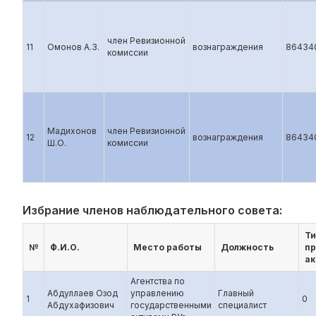
член Ревизионной
11
Омонов А.З.
вознаграждения
86434
комиссии
Мадихонов
член Ревизионной
12
вознаграждения
86434
Ш.О.
комиссии
Избрание членов наблюдательного совета:
Ти
№
Ф.И.О.
Место работы
Должность
п
ак
Агентства по
Абдуллаев Озод
управлению
Главный
1
0
Абдухафизович
государственными
специалист