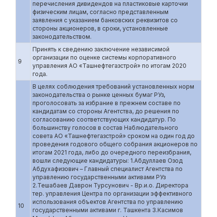
перечисления дивидендов на пластиковые карточки
физическим лицам, согласно представленным
заявления с указанием банковских реквизитов со
стороны акционеров, в сроки, установленные
законодательством.
Принять к сведению заключение независимой
организации по оценке системы корпоративного
9
управления АО «Ташнефтегазстрой» по итогам 2020
года.
В целях соблюдения требований установленных норм
законодательства о рынке ценных бумаг РУз,
проголосовать за избрание в прежнем составе по
кандидатам со стороны Агентства, до решения по
согласованию соответствующих кандидатур. По
большинству голосов в состав Наблюдательного
совета АО «Ташнефтегазстрой» сроком на один год до
проведения годового общего собрания акционеров по
итогам 2021 года, либо до очередного переизбрания,
вошли следующие кандидатуры: 1.Абдуллаев Озод
Абдухафизович – Главный специалист Агентства по
управлению государственными активами РУз
2.Тешабаев Даврон Турсунович - Вр.и.о. Директора
тер. управления Центра по организации эффективного
использования объектов Агентства по управлению
10
государственными активами г. Ташкента 3.Касимов