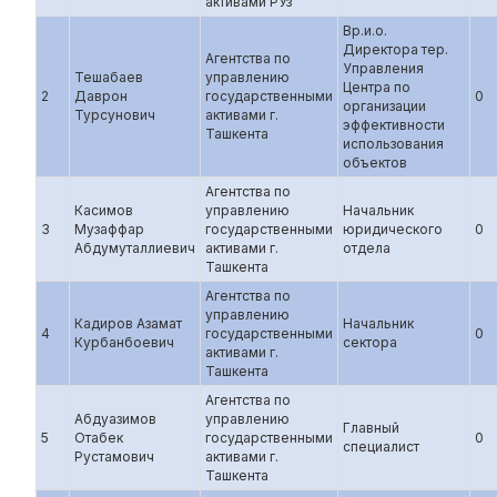
активами РУз
Вр.и.о.
Директора тер.
Агентства по
Управления
Тешабаев
управлению
Центра по
2
Даврон
государственными
0
организации
Турсунович
активами г.
эффективности
Ташкента
использования
объектов
Агентства по
Касимов
управлению
Начальник
3
Музаффар
государственными
юридического
0
Абдумуталлиевич
активами г.
отдела
Ташкента
Агентства по
управлению
Кадиров Азамат
Начальник
4
государственными
0
Курбанбоевич
сектора
активами г.
Ташкента
Агентства по
Абдуазимов
управлению
Главный
5
Отабек
государственными
0
специалист
Рустамович
активами г.
Ташкента