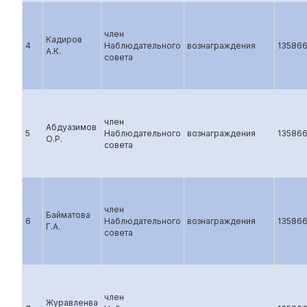
член
Кадиров
4
Наблюдательного
вознаграждения
13586
А.К.
совета
член
Абдуазимов
5
Наблюдательного
вознаграждения
13586
О.Р.
совета
член
Байматова
6
Наблюдательного
вознаграждения
13586
Г.А.
совета
член
Журавленва