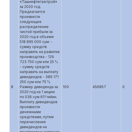
«Ташнефтегазстрой»
за 2020 год.
Предлагается
произвести
следующее
распределение
чистой прибыли за
2020 год в объеме
518 895 000 сум: -
сумму средств
направить на развитие
производства - 129
723 750 сум или 25 %
- сумму средств
направить на выплату
дивидендов - 389 171
250 сум или 75 %
8
Размер дивиденда за
100
456857
0
2020 год на 1 акцию
по 536 сум 611 тийин.
Выплату дивидендов
произвести
денежными
средствами, путем
перечисления
дивидендов на
пластиковые карточки