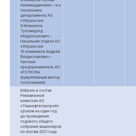
Низомиддинович – и.о.
Начальника
департамента АО
«Узтрансгаз»
9.Исмоилов
Тухтамурод
Абдурасулович -
Начальник отдела АО
«Узтрансгаз»
10.Алейников Андрей
Владиславович –
Частный
предприниматель АО
«FOYKON»
(кумулятивный метод
голосования)
Избрать в состав
Ревизионной
комиссии АО
«Ташнефтегазстрой»
сроком на один год
до проведения
годового общего
собрания акционеров
по итогам 2021 года