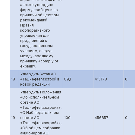
а также утвердить
форму сообщения о
принятии обществом
рекомендаций
Правил
корпоративного
управления для
предприятий с
государственным
участием, следуя
международному
принципу «comply or
explain».
Утвердить Устав АО
18
«Ташнефтегазстрой в
89,1
415178
0
новой редакции.
Утвердить Положения
«Об исполнительном
органе АО
«Ташнефтегазстрой»»,
«О Наблюдательном
19
совете АО
100
456857
0
«Ташнефтегазстрой»»,
«Об общем собрании
акционеров АО