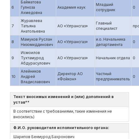
Байматова
Младший
6
Гулноза
Академия наук
0
сотрудник
Ахмедовна
Журавлева
Главный
7
Татьяна
АО «Узтрансгаз»
пр
специалист
Анатольевна
Мамуков Руслан
и.о. Начальника
8
АО «Узтрансгаз»
0
Низомиддинович
департамента
Исмоилов
9
Тухтамурод
АО «Узтрансгаз»
Начальник отдела
0
Абдурасулович
Алейников
Директор АО
Частный
10
Андрей
0
«Фойкон»
предприниматель
Владиславович
Текст вносимых изменений и (или) дополнений в
устав**
В соответствии с требованиями, такие изменения не
вносились)
Ф.И.О. руководителя исполнительного органа:
Шарипов Бекмурод Бахронович