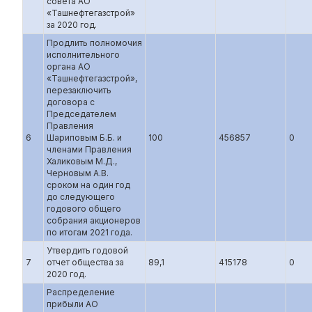
совета АО
«Ташнефтегазстрой»
за 2020 год.
Продлить полномочия
исполнительного
органа АО
«Ташнефтегазстрой»,
перезаключить
договора с
Председателем
Правления
6
Шариповым Б.Б. и
100
456857
0
членами Правления
Халиковым М.Д.,
Черновым А.В.
сроком на один год
до следующего
годового общего
собрания акционеров
по итогам 2021 года.
Утвердить годовой
7
отчет общества за
89,1
415178
0
2020 год.
Распределение
прибыли АО