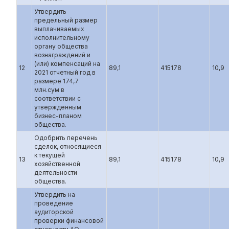
Утвердить
предельный размер
выплачиваемых
исполнительному
органу общества
вознаграждений и
(или) компенсаций на
12
89,1
415178
10,9
2021 отчетный год в
размере 174,7
млн.сум в
соответствии с
утвержденным
бизнес-планом
общества.
Одобрить перечень
сделок, относящиеся
к текущей
13
89,1
415178
10,9
хозяйственной
деятельности
общества.
Утвердить на
проведение
аудиторской
проверки финансовой