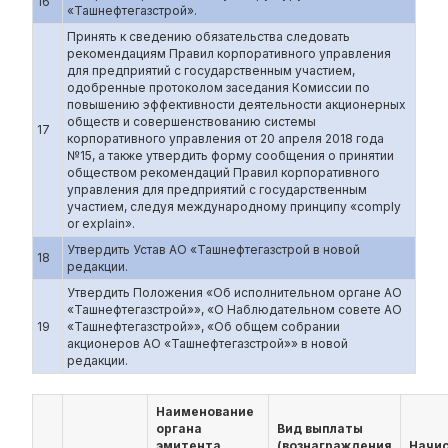
16
«Ташнефтегазстрой».
Принять к сведению обязательства следовать
рекомендациям Правил корпоративного управления
для предприятий с государственным участием,
одобренные протоколом заседания Комиссии по
повышению эффективности деятельности акционерных
обществ и совершенствованию системы
17
корпоративного управления от 20 апреля 2018 года
№15, а также утвердить форму сообщения о принятии
обществом рекомендаций Правил корпоративного
управления для предприятий с государственным
участием, следуя международному принципу «comply
or explain».
Утвердить Устав АО «Ташнефтегазстрой в новой
18
редакции.
Утвердить Положения «Об исполнительном органе АО
«Ташнефтегазстрой»», «О Наблюдательном совете АО
19
«Ташнефтегазстрой»», «Об общем собрании
акционеров АО «Ташнефтегазстрой»» в новой
редакции.
Наименование
органа
Вид выплаты
эмитента,
(вознаграждения
Начи