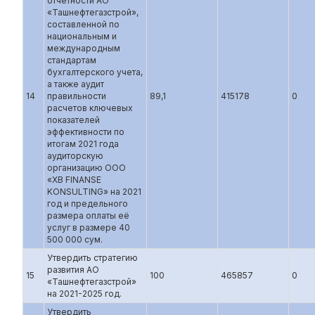
отчетности АО
«Ташнефтегазстрой»,
составленной по
национальным и
международным
стандартам
бухгалтерского учета,
а также аудит
14
правильности
89,1
415178
0
расчетов ключевых
показателей
эффективности по
итогам 2021 года
аудиторскую
организацию ООО
«XB FINANSE
KONSULTING» на 2021
год и предельного
размера оплаты её
услуг в размере 40
500 000 сум.
Утвердить стратегию
развития АО
15
100
465857
0
«Ташнефтегазстрой»
на 2021-2025 год.
Утвердить