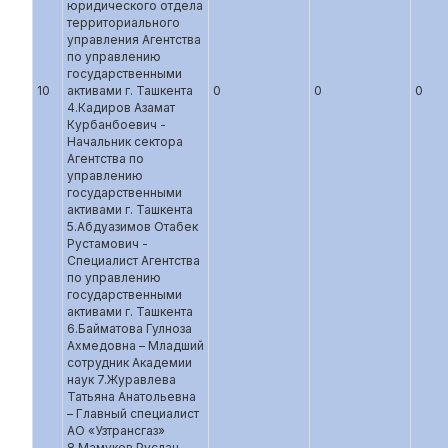
юридического отдела
территориального
управления Агентства
по управлению
государственными
10
активами г. Ташкента
0
0
0
4.Кадиров Азамат
Курбанбоевич -
Начальник сектора
Агентства по
управлению
государственными
активами г. Ташкента
5.Абдуазимов Отабек
Рустамович -
Специалист Агентства
по управлению
государственными
активами г. Ташкента
6.Байматова Гулноза
Ахмедовна – Младший
сотрудник Академии
наук 7.Журавлева
Татьяна Анатольевна
– Главный специалист
АО «Узтрансгаз»
8.Мамуков Руслан