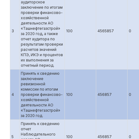
аудиторское
заключение по итогам
проверки финансово-
хозяйственной
деятельности АО
«Ташнефтегазстрой»
3
100
4565857
0
за 2020 год, а также
отчет аудитора по
результатам проверки
расчетов значений
КПЭ, ИКЭ и процентов
их выполнения за
отчетный период.
Принять к сведению
заключение
ревизионной
комиссии по итогам
4
проверки финансово-
100
456857
0
хозяйственной
деятельности АО
«Ташнефтегазстрой»
за 2020 год.
Принять к сведению
отчет
Наблюдательного
5
100
456857
0