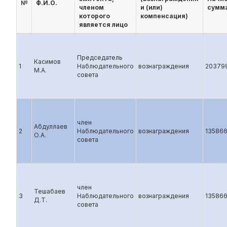
№
Ф.И.О.
членом
и (или)
сумма
которого
компенсация)
является лицо
Председатель
Касимов
1
Наблюдательного
вознаграждения
20379
М.А.
совета
член
Абдуллаев
2
Наблюдательного
вознаграждения
13586
О.А.
совета
член
Тешабаев
3
Наблюдательного
вознаграждения
13586
Д.Т.
совета