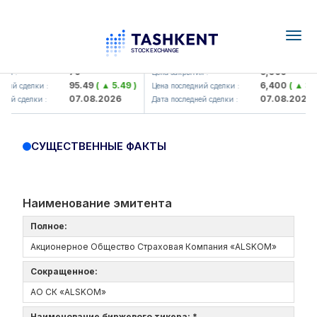
Togg
navig
Hamkorbank> ATB)
UZMK (<O'zmetkombinat> AJ)
79
6,099
ия :
Цена закрытия :
95.49
( ▲ 5.49 )
6,400
( ▲ 300
ний сделки :
Цена последний сделки :
07.08.2026
07.08.2026
ней сделки :
Дата последней сделки :
СУЩЕСТВЕННЫЕ ФАКТЫ
Наименование эмитента
Полное:
Акционерное Общество Страховая Компания «ALSKOM»
Сокращенное:
АО СК «ALSKOM»
Наименование биржевого тикера: *