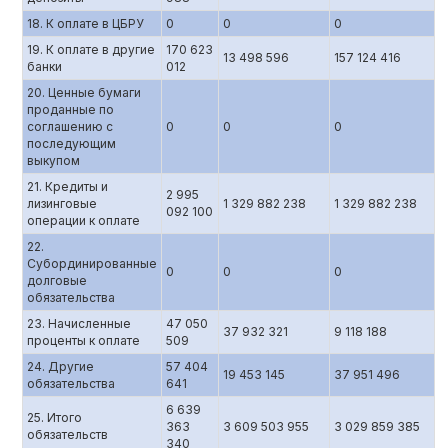
18. К оплате в ЦБРУ
0
0
0
19. К оплате в другие
170 623
13 498 596
157 124 416
банки
012
20. Ценные бумаги
проданные по
соглашению с
0
0
0
последующим
выкупом
21. Кредиты и
2 995
лизинговые
1 329 882 238
1 329 882 238
092 100
операции к оплате
22.
Субординированные
0
0
0
долговые
обязательства
23. Начисленные
47 050
37 932 321
9 118 188
проценты к оплате
509
24. Другие
57 404
19 453 145
37 951 496
обязательства
641
6 639
25. Итого
363
3 609 503 955
3 029 859 385
обязательств
340