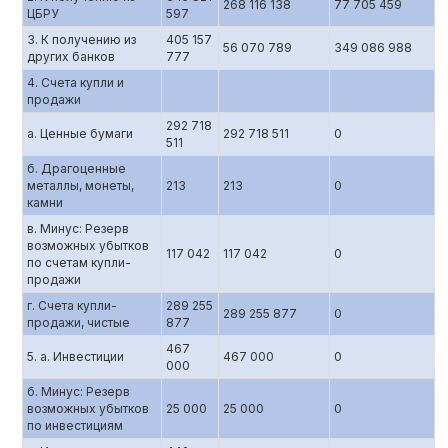
268 116 138
77 705 459
ЦБРУ
597
3. К получению из
405 157
56 070 789
349 086 988
других банков
777
4. Счета купли и
продажи
292 718
а. Ценные бумаги
292 718 511
0
511
б. Драгоценные
металлы, монеты,
213
213
0
камни
в. Минус: Резерв
возможных убытков
117 042
117 042
0
по счетам купли-
продажи
г. Счета купли-
289 255
289 255 877
0
продажи, чистые
877
467
5. а. Инвестиции
467 000
0
000
б. Минус: Резерв
возможных убытков
25 000
25 000
0
по инвестициям