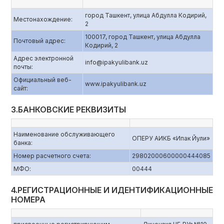
город Ташкент, улица Абдулла Кодирий,
Местонахождение:
2
100017, город Ташкент, улица Абдулла
Почтовый адрес:
Кодирий, 2
Адрес электронной
info@ipakyulibank.uz
почты:
Официальный веб-
www.ipakyulibank.uz
сайт:
3.БАНКОВСКИЕ РЕКВИЗИТЫ
Наименование обслуживающего
ОПЕРУ АИКБ «Ипак Йули»
банка:
Номер расчетного счета:
29802000600000444085
МФО:
00444
4.РЕГИСТРАЦИОННЫЕ И ИДЕНТИФИКАЦИОННЫЕ
НОМЕРА