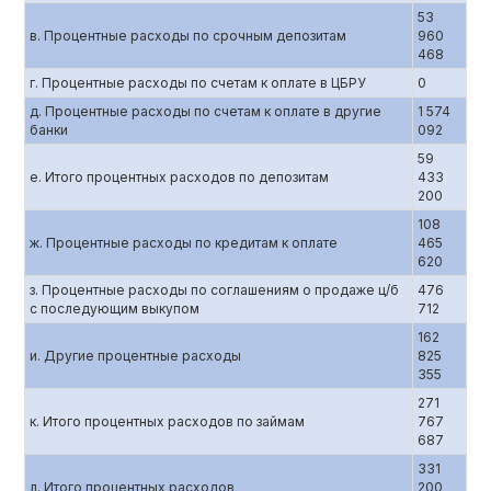
53
в. Процентные расходы по срочным депозитам
960
468
г. Процентные расходы по счетам к оплате в ЦБРУ
0
д. Процентные расходы по счетам к оплате в другие
1 574
банки
092
59
е. Итого процентных расходов по депозитам
433
200
108
ж. Процентные расходы по кредитам к оплате
465
620
з. Процентные расходы по соглашениям о продаже ц/б
476
с последующим выкупом
712
162
и. Другие процентные расходы
825
355
271
к. Итого процентных расходов по займам
767
687
331
л. Итого процентных расходов
200