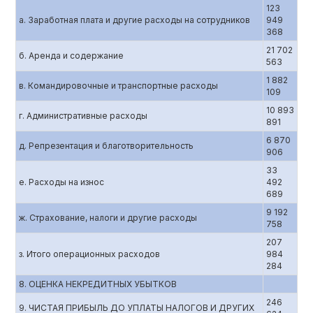
123
а. Заработная плата и другие расходы на сотрудников
949
368
21 702
б. Аренда и содержание
563
1 882
в. Командировочные и транспортные расходы
109
10 893
г. Административные расходы
891
6 870
д. Репрезентация и благотворительность
906
33
е. Расходы на износ
492
689
9 192
ж. Страхование, налоги и другие расходы
758
207
з. Итого операционных расходов
984
284
8. ОЦЕНКА НЕКРЕДИТНЫХ УБЫТКОВ
246
9. ЧИСТАЯ ПРИБЫЛЬ ДО УПЛАТЫ НАЛОГОВ И ДРУГИХ