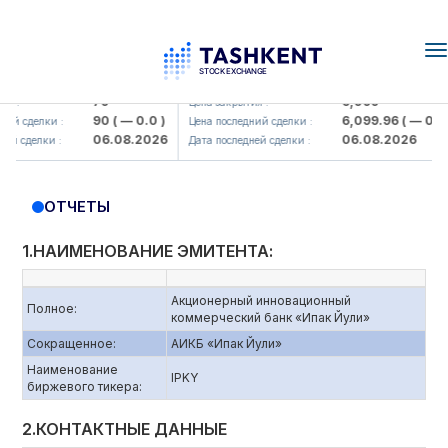
T
n
amkorbank> ATB)
UZMK (<O'zmetkombinat> AJ)
79
6,099
 :
Цена закрытия :
90
( — 0.0 )
6,099.96
( — 0.0 )
й сделки :
Цена последний сделки :
06.08.2026
06.08.2026
й сделки :
Дата последней сделки :
ОТЧЕТЫ
1.НАИМЕНОВАНИЕ ЭМИТЕНТА:
Акционерный инновационный
Полное:
коммерческий банк «Ипак Йули»
Сокращенное:
АИКБ «Ипак Йули»
Наименование
IPKY
биржевого тикера:
2.КОНТАКТНЫЕ ДАННЫЕ