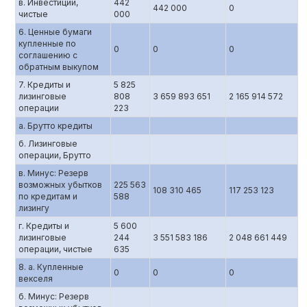
в. Инвестиции,
442
442 000
0
чистые
000
6. Ценные бумаги
купленные по
0
0
0
соглашению c
обратным выкупом
7. Кредиты и
5 825
лизинговые
808
3 659 893 651
2 165 914 572
операции
223
а. Брутто кредиты
б. Лизинговые
операции, Брутто
в. Минус: Резерв
возможных убытков
225 563
108 310 465
117 253 123
по кредитам и
588
лизингу
г. Кредиты и
5 600
лизинговые
244
3 551 583 186
2 048 661 449
операции, чистые
635
8. а. Купленные
0
0
0
векселя
б. Минус: Резерв