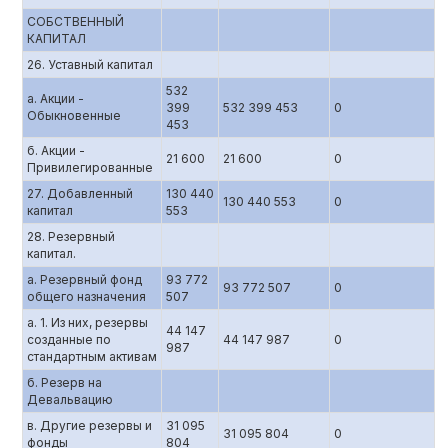
СОБСТВЕННЫЙ
КАПИТАЛ
26. Уставный капитал
532
а. Акции -
399
532 399 453
0
Обыкновенные
453
б. Акции -
21 600
21 600
0
Привилегированные
27. Добавленный
130 440
130 440 553
0
капитал
553
28. Резервный
капитал.
а. Резервный фонд
93 772
93 772 507
0
общего назначения
507
а. 1. Из них, резервы
44 147
созданные по
44 147 987
0
987
стандартным активам
б. Резерв на
Девальвацию
в. Другие резервы и
31 095
31 095 804
0
фонды
804