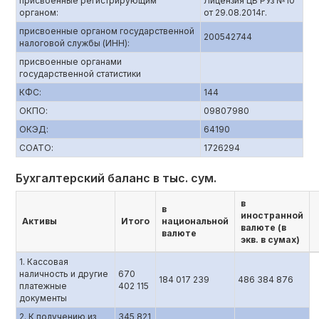
присвоенные регистрирующим
Лицензия ЦБ РУз №10
органом:
от 29.08.2014г.
присвоенные органом государственной
200542744
налоговой службы (ИНН):
присвоенные органами
государственной статистики
КФС:
144
ОКПО:
09807980
ОКЭД:
64190
СОАТО:
1726294
Бухгалтерский баланс в тыс. сум.
в
в
иностранной
Активы
Итого
национальной
валюте (в
валюте
экв. в сумах)
1. Кассовая
наличность и другие
670
184 017 239
486 384 876
платежные
402 115
документы
2. К получению из
345 821