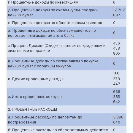
г. Процентные доходы по инвестициям
0
д. Процентные доходы по счетам купли-продажи
17 707
ценных бумаг
897
е. Процентные доходы по обязательствам клиентов
0
ж. Процентные доходы по обяз-вам клиентов по
0
непогашенным акцептам этого банка
456
з. Процент, Дисконт (Скидки) и взносы по кредитным и
458
лизинговым операциям
805
и. Процентные доходы по соглашениям о покупке
0
ценных бумаг с обратным выкупом
155
к. Другие процентные доходы
278
447
638
л. Итого процентных доходов
385
642
2. ПРОЦЕНТНЫЕ РАСХОДЫ
а. Процентные расходы по депозитам до
3 898
востребования
640
б. Процентные расходы по сберегательным депозитам
0