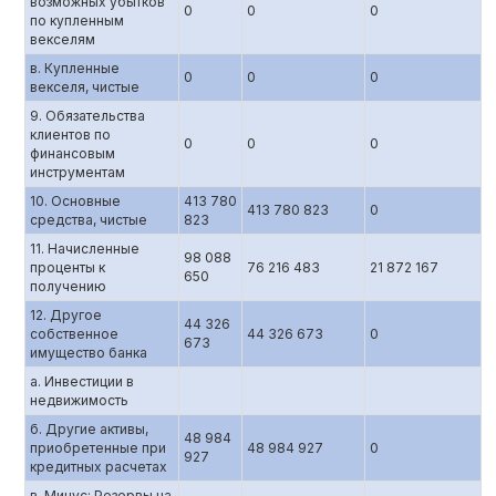
возможных убытков
0
0
0
по купленным
векселям
в. Купленные
0
0
0
векселя, чистые
9. Обязательства
клиентов по
0
0
0
финансовым
инструментам
10. Основные
413 780
413 780 823
0
средства, чистые
823
11. Начисленные
98 088
проценты к
76 216 483
21 872 167
650
получению
12. Другое
44 326
собственное
44 326 673
0
673
имущество банка
а. Инвестиции в
недвижимость
б. Другие активы,
48 984
приобретенные при
48 984 927
0
927
кредитных расчетах
в. Минус: Резервы на