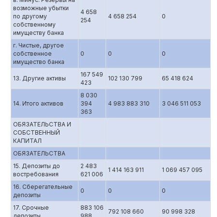
возможные убытки
4 658
по другому
4 658 254
0
254
собственному
имуществу банка
г. Чистые, другое
собственное
0
0
0
имущество банка
167 549
13. Другие активы
102 130 799
65 418 624
423
8 030
14. Итого активов
394
4 983 883 310
3 046 511 053
363
ОБЯЗАТЕЛЬСТВА И
СОБСТВЕННЫЙ
КАПИТАЛ
ОБЯЗАТЕЛЬСТВА
15. Депозиты до
2 483
1 414 163 911
1 069 457 095
востребования
621 006
16. Сберегательные
0
0
0
депозиты
17. Срочные
883 106
792 108 660
90 998 328
депозиты
988