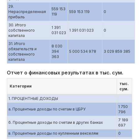
29.
559 153
Нераспределенная
559 153 119
0
119
прибыль
30. Итого
1 391
собственного
1 391 031 023
0
031 023
капитала
31. Итого
8 030
обязательств и
394
5 000 534 978
3 029 859 385
собственного
363
капитала
Отчет о финансовых результатах в тыс. сум.
тыс.
Категории
сум.
1. ПРОЦЕНТНЫЕ ДОХОДЫ
1 750
a. Процентные доходы по счетам в ЦБРУ
796
7 189
б. Процентные доходы по счетам в других банках
697
в. Процентные доходы по купленным векселям
0