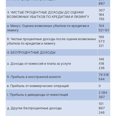
887
307
3. ЧИСТЫЕ ПРОЦЕНТНЫЕ ДОХОДЫ ДО ОЦЕНКИ
184
ВОЗМОЖНЫХ УБЫТКОВ ПО КРЕДИТАМ И ЛИЗИНГУ
755
а. Минус: Оценка возможных убытков по кредитам и
104
лизингу
521 101
199
б. Чистые процентные доходы после оценки возможных
573
убытков по кредитам и лизингу
221
4. БЕСПРОЦЕНТНЫЕ ДОХОДЫ
149
а. Доходы от комиссий и платы за услуги
418
236
76 518
б. Прибыль в иностранной валюте
544
в. Прибыль от коммерческих операций
0
2 284
г. Прибыль и дивиденды от инвестиций
397
101
д. Другие беспроцентные доходы
897
246