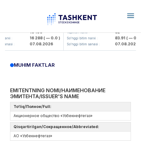
Togg
navig
Olmaliq KMK> AJ)
KFSK (<Kafolat sug'urta kompaniy
16 100
82
:
Yopilish narxi :
16 288
( — 0.0 )
83.91
( — 0.0 )
narxi :
So'nggi bitim narxi :
07.08.2026
07.08.2026
sanasi :
So'nggi bitim sanasi :
MUHIM FAKTLAR
EMITENTNING NOMI/НАИМЕНОВАНИЕ
ЭМИТЕНТА/ISSUER'S NAME
To‘liq/Полное/Full:
Акционерное общество «Узбекнефтегаз»
Qisqartirilgan/Сокращенное/Abbreviated:
АО «Узбекнефтегаз»