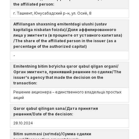
the affiliated person:
г. Ташкент, Юнусабадский р-н, ул. Осиё, 8
Affillangan shaxsning emitentdagi ulushi (ustav
kapitaliga nisbatan foizda)/Доля аффилированного
лица у эмитента (в проценте от уставного капитала)
/The share of the affiliated person in the issuer (as a
percentage of the authorized capital)
-
Emitentning bitim bo‘yicha qaror qabul qilgan organi/
Орган эмитента, принявший решение по сделке/The
issuer's agency that made the decision on the
transaction:
Решение акционера – единственного владельца простых
акций
Qaror qabul qilingan sana/Дата принятия
решения/Date of the decision:
28.10.2024
Bitim summasi (so‘mda)/Сумма сделки