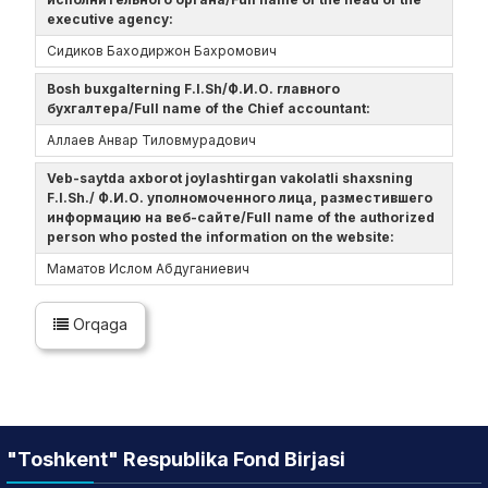
executive agency:
Сидиков Баходиржон Бахромович
Bosh buxgalterning F.I.Sh/Ф.И.О. главного
бухгалтера/Full name of the Chief accountant:
Аллаев Анвар Тиловмурадович
Veb-saytda axborot joylashtirgan vakolatli shaxsning
F.I.Sh./ Ф.И.О. уполномоченного лица, разместившего
информацию на веб-сайте/Full name of the authorized
person who posted the information on the website:
Маматов Ислом Абдуганиевич
Orqaga
"Toshkent" Respublika Fond Birjasi