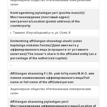
Акционерное общество «Региональные электрические
сети»
Kontragentning joylashgan yeri (pochta manzili)/
Местонахождение (почтовый адрес)
контрагента/Location (postal address) of the
counterparty:
г. Ташкент, Юнусабадский р-н, ул. Осиё, 8
Emitentning affillangan shaxsdagi ulushi (ustav
kapitaliga nisbatan foizda)/Доля эмитента у
аффилированного лица (в проценте от уставного
капитала)/The issuer's share in the affiliated entity (as a
percentage of the authorized capital):
-
Affillangan shaxsning F.I.Sh. yoki to‘liq nomi/Ф.И.О. или
полное наименование аффилированного лица/Full
name or full name of the affiliated person:
Акционерное общество «Региональные электрические
сети»
Affillangan shaxsning joylashgan yeri/
Местонахождение аффилированного лица/Location of