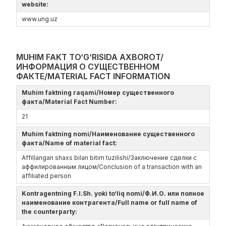
website:
www.ung.uz
MUHIM FAKT TO‘G‘RISIDA AXBOROT/
ИНФОРМАЦИЯ О СУЩЕСТВЕННОМ
ФАКТЕ/MATERIAL FACT INFORMATION
Muhim faktning raqami/Номер существенного
факта/Material Fact Number:
21
Muhim faktning nomi/Наименование существенного
факта/Name of material fact:
Affillangan shaxs bilan bitim tuzilishi/Заключение сделки с
аффилированным лицом/Conclusion of a transaction with an
affiliated person
Kontragentning F.I.Sh. yoki to‘liq nomi/Ф.И.О. или полное
наименование контрагента/Full name or full name of
the counterparty: