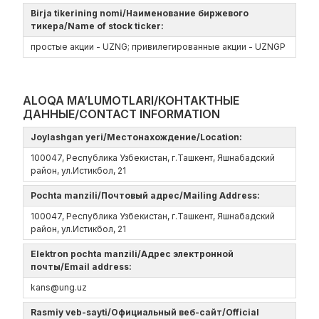
Birja tikerining nomi/Наименование биржевого
тикера/Name of stock ticker:
простые акции - UZNG; привилегированные акции - UZNGP
ALOQA MA’LUMOTLARI/КОНТАКТНЫЕ
ДАННЫЕ/CONTACT INFORMATION
Joylashgan yeri/Местонахождение/Location:
100047, Республика Узбекистан, г.Ташкент, Яшнабадский
район, ул.Истикбол, 21
Pochta manzili/Почтовый адрес/Mailing Address:
100047, Республика Узбекистан, г.Ташкент, Яшнабадский
район, ул.Истикбол, 21
Elektron pochta manzili/Адрес электронной
почты/Email address:
kans@ung.uz
Rasmiy veb-sayti/Официальный веб-сайт/Official