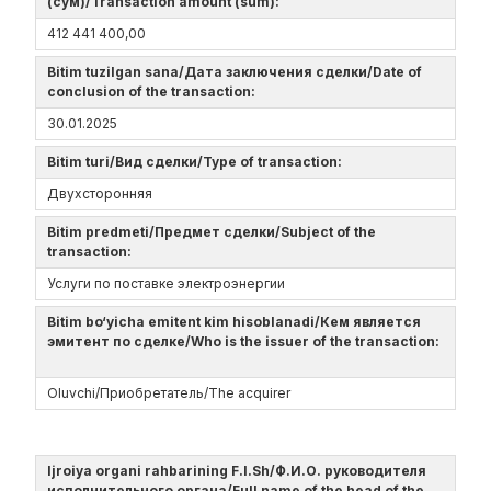
(сум)/Transaction amount (sum):
412 441 400,00
Bitim tuzilgan sana/Дата заключения сделки/Date of
conclusion of the transaction:
30.01.2025
Bitim turi/Вид сделки/Type of transaction:
Двухсторонняя
Bitim predmeti/Предмет сделки/Subject of the
transaction:
Услуги по поставке электроэнергии
Bitim bo‘yicha emitent kim hisoblanadi/Кем является
эмитент по сделке/Who is the issuer of the transaction:
Oluvchi/Приобретатель/The acquirer
Ijroiya organi rahbarining F.I.Sh/Ф.И.О. руководителя
исполнительного органа/Full name of the head of the