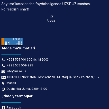
Sayt ma'lumotlaridan foydalanilganda UZSE.UZ manbasi
ko'rsatilishi shart!
Aloqa
Aloqa ma'lumotlari
+998 555 100 300 (ichki:200)
+998 555 009 995
info@uzse.uz
100170, O'zbekiston, Toshkent sh., Mustaqillik shox ko'chasi, 107
Manzil
Dushanba-Juma, 9:00-18:00
Ijtimoiy tarmoqlar
Facebook