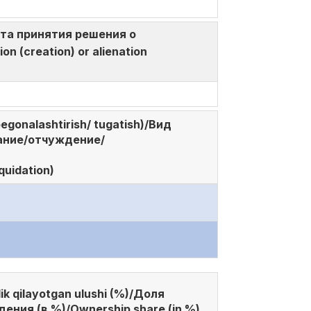
/ Дата принятия решения о
n (creation) or alienation
/begonalashtirish/ tugatish)/Вид
ание/отчуждение/
quidation)
ik qilayotgan ulushi (%)/Доля
дения (в %)/Ownership share (in %)