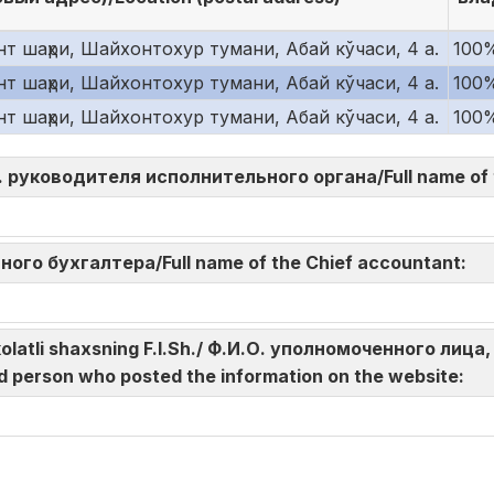
т шаҳри, Шайхонтохур тумани, Абай кўчаси, 4 а.
100
т шаҳри, Шайхонтохур тумани, Абай кўчаси, 4 а.
100
т шаҳри, Шайхонтохур тумани, Абай кўчаси, 4 а.
100
И.О. руководителя исполнительного органа/Full name of
авного бухгалтера/Full name of the Chief accountant:
akolatli shaxsning F.I.Sh./ Ф.И.О. уполномоченного л
d person who posted the information on the website: