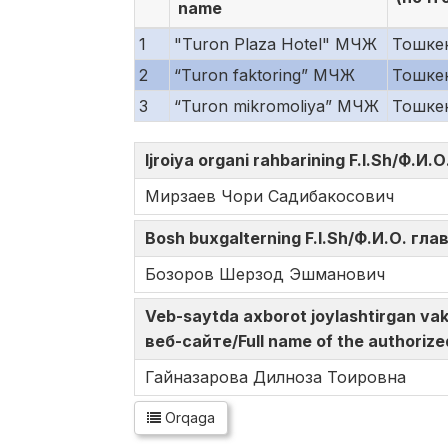
name
1
"Turon Plaza Hotel" МЧЖ
Тошкен
2
“Turon faktoring” МЧЖ
Тошкен
3
“Turon mikromoliya” МЧЖ
Тошкен
Ijroiya organi rahbarining F.I.Sh/Ф.
Мирзаев Чори Садибакосович
Bosh buxgalterning F.I.Sh/Ф.И.О. гл
Бозоров Шерзод Эшманович
Veb-saytda axborot joylashtirgan v
веб-сайте/Full name of the authorize
Гайназарова Дилноза Тоировна
Orqaga