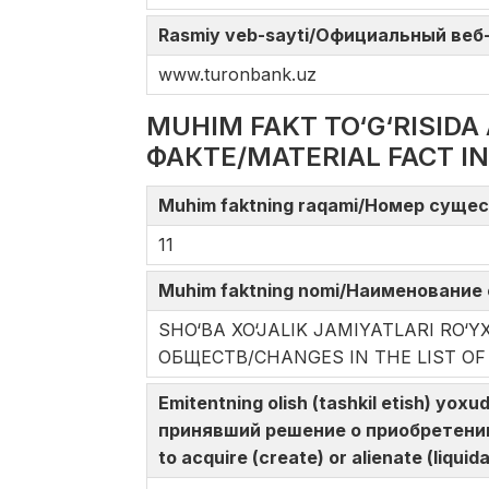
Rasmiy veb-sayti/Официальный веб-с
www.turonbank.uz
MUHIM FAKT TO‘G‘RISI
ФАКТЕ/MATERIAL FACT I
Muhim faktning raqami/Номер сущес
11
Muhim faktning nomi/Наименование 
SHO‘BA XO‘JALIK JAMIYATLARI RO
ОБЩЕСТВ/CHANGES IN THE LIST OF
Emitentning olish (tashkil etish) yoxu
принявший решение о приобретении 
to acquire (create) or alienate (liquid