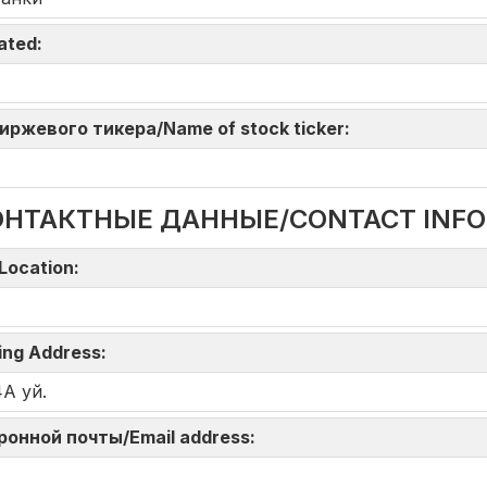
iated:
 биржевого тикера/Name of stock ticker:
ОНТАКТНЫЕ ДАННЫЕ/CONTACT INF
Location:
ing Address:
4А уй.
тронной почты/Email address: