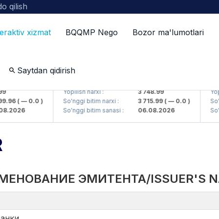
o qilish
teraktiv xizmat
BQQMP Nego
Bozor ma'lumotlari
Saytdan qidirish
AJ)
UZMKP (<O'zmetkombinat> AJ)
KVTS
Yopilish narxi :
3 748.99
Yopili
.96
( — 0.0 )
So'nggi bitim narxi :
3 715.99
( — 0.0 )
So'ngg
.2026
So'nggi bitim sanasi :
06.08.2026
So'ng
R
МЕНОВАНИЕ ЭМИТЕНТА/ISSUER'S 
банки