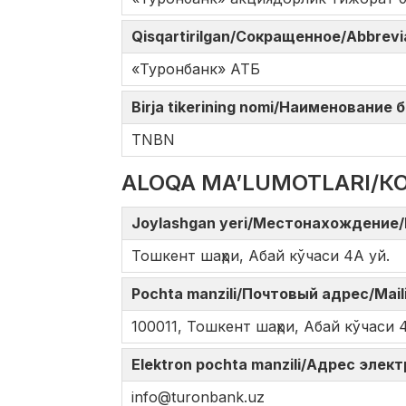
Qisqartirilgan/Сокращенное/Abbrev
«Туронбанк» АТБ
Birja tikerining nomi/Наименование
TNBN
ALOQA MA’LUMOTLARI/К
Joylashgan yeri/Местонахождение/
Тошкент шаҳри, Абай кўчаси 4А уй.
Pochta manzili/Почтовый адрес/Mail
100011, Тошкент шаҳри, Абай кўчаси 
Elektron pochta manzili/Адрес элек
info@turonbank.uz