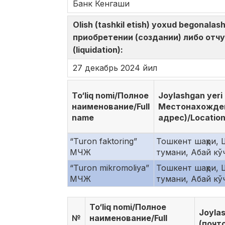
Банк Кенгаши
Olish (tashkil etish) yoxud begonalas
приобретении (создании) либо отчужд
(liquidation):
27 декабрь 2024 йил
To‘liq nomi/Полное
Joylashgan yeri 
наименование/Full
Местонахожден
name
адрес)/Location
“Turon faktoring”
Тошкент шаҳри,
МЧЖ
тумани, Абай кўч
“Turon mikromoliya”
Тошкент шаҳри,
МЧЖ
тумани, Абай кўч
To‘liq nomi/Полное
Joyla
№
наименование/Full
(почто