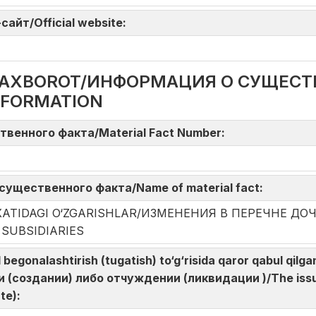
айт/Official website:
DA AXBOROT/ИНФОРМАЦИЯ О СУЩЕС
NFORMATION
твенного факта/Material Fact Number:
существенного факта/Name of material fact:
‘YXATIDAGI O‘ZGARISHLAR/ИЗМЕНЕНИЯ В ПЕРЕЧНЕ 
 SUBSIDIARIES
d begonalashtirish (tugatish) to‘g‘risida qaror qabul qil
(создании) либо отчуждении (ликвидации )/The issue
ate):