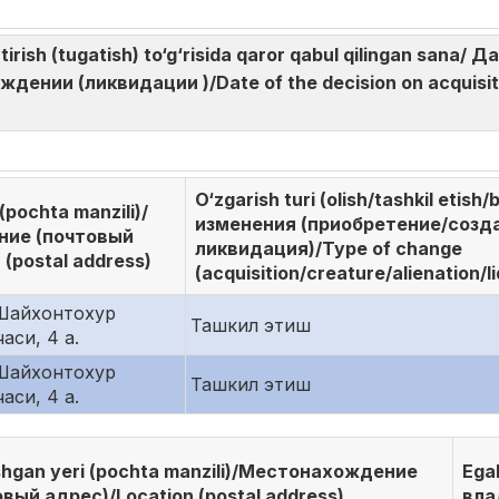
htirish (tugatish) to‘g‘risida qaror qabul qilingan sana
ении (ликвидации )/Date of the decision on acquisitio
O‘zgarish turi (olish/tashkil etish
(pochta manzili)/
изменения (приобретение/созд
ие (почтовый
ликвидация)/Type of change
 (postal address)
(acquisition/creature/alienation/li
 Шайхонтохур
Ташкил этиш
аси, 4 а.
 Шайхонтохур
Ташкил этиш
аси, 4 а.
shgan yeri (pochta manzili)/Местонахождение
Egal
вый адрес)/Location (postal address)
вла