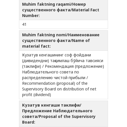
Muhim faktning raqami/Номер
существенного факта/Material Fact
Number:
41
Muhim faktning nomi/Наименование
существенного факта/Name of
material fact:
Кузатув кенгашининг соф фойдани
(дивидендни) тақсимлаш бўйича тавсияси
(таклифи) / Рекомендация (предложение)
Наблюдательного совета по
распределению чистой прибыли /
Recommendation (proposal) of the
Supervisory Board on distribution of net
profit (dividend)
Кузатув кенгаши таклифи/
Предложение Наблюдательного
совета/Proposal of the Supervisory
Board: