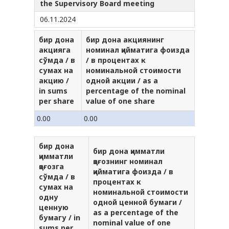
the Supervisory Board meeting
06.11.2024
бир дона
бир дона акциянинг
акцияга
номинал қийматига фоизда
сўмда / в
/ в процентах к
сумах на
номинальной стоимости
акцию /
одной акции / as a
in sums
percentage of the nominal
per share
value of one share
0.00
0.00
бир дона
бир дона қимматли
қимматли
қоғознинг номинал
қоғозга
қийматига фоизда / в
сўмда / в
процентах к
сумах на
номинальной стоимости
одну
одной ценной бумаги /
ценную
as a percentage of the
бумагу / in
nominal value of one
sums per