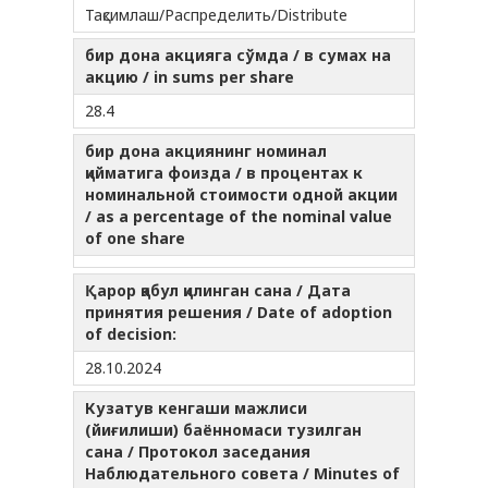
Тақсимлаш/Распределить/Distribute
бир дона акцияга сўмда / в сумах на
акцию / in sums per share
28.4
бир дона акциянинг номинал
қийматига фоизда / в процентах к
номинальной стоимости одной акции
/ as a percentage of the nominal value
of one share
Қарор қабул қилинган сана / Дата
принятия решения / Date of adoption
of decision:
28.10.2024
Кузатув кенгаши мажлиси
(йиғилиши) баённомаси тузилган
сана / Протокол заседания
Наблюдательного совета / Minutes of