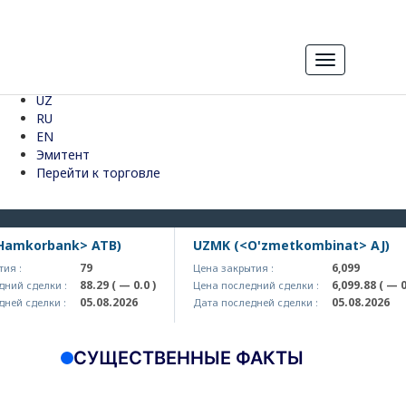
Toggle
navigation
UZ
RU
EN
Эмитент
Перейти к торговле
amkorbank> ATB)
UZMK (<O'zmetkombinat> AJ)
79
6,099
я :
Цена закрытия :
88.29
( — 0.0 )
6,099.88
( — 0.0
ий сделки :
Цена последний сделки :
05.08.2026
05.08.2026
ей сделки :
Дата последней сделки :
СУЩЕСТВЕННЫЕ ФАКТЫ