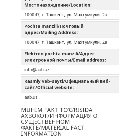
Местонахождение/Location:
100047, г. Ташкент, ул. Махтумкули, 2а
Pochta manzili/Почтовый
адрес/Mailing Address:
100047, г. Ташкент, ул. Махтумкули, 2а
Elektron pochta manzili/Адрес
электронной почты/Email address:
info@aab.uz
Rasmiy veb-sayti/Официальный веб-
сайт/Official website:
aаb.uz
MUHIM FAKT TO‘G‘RISIDA
AXBOROT/ИНФОРМАЦИЯ О
СУЩЕСТВЕННОМ
ФАКТЕ/MATERIAL FACT
INFORMATION