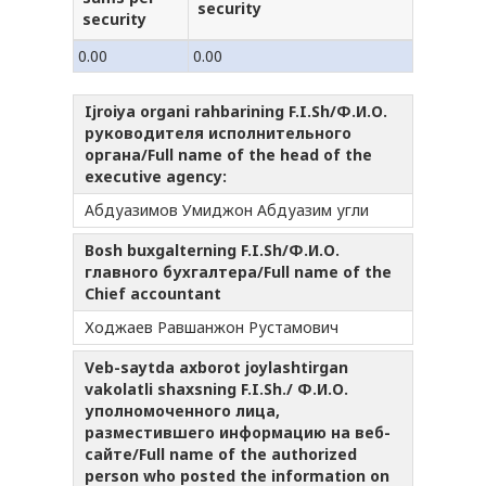
security
security
0.00
0.00
Ijroiya organi rahbarining F.I.Sh/Ф.И.О.
руководителя исполнительного
органа/Full name of the head of the
executive agency:
Абдуазимов Умиджон Абдуазим угли
Bosh buxgalterning F.I.Sh/Ф.И.О.
главного бухгалтера/Full name of the
Chief accountant
Ходжаев Равшанжон Рустамович
Veb-saytda axborot joylashtirgan
vakolatli shaxsning F.I.Sh./ Ф.И.О.
уполномоченного лица,
разместившего информацию на веб-
сайте/Full name of the authorized
person who posted the information on