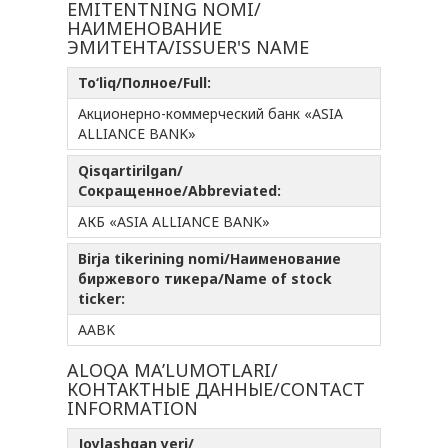
EMITENTNING NOMI/
НАИМЕНОВАНИЕ
ЭМИТЕНТА/ISSUER'S NAME
To‘liq/Полное/Full:
Акционерно-коммерческий банк «ASIA
ALLIANCE BANK»
Qisqartirilgan/
Сокращенное/Abbreviated:
АКБ «ASIA ALLIANCE BANK»
Birja tikerining nomi/Наименование
биржевого тикера/Name of stock
ticker:
AABK
ALOQA MA’LUMOTLARI/
КОНТАКТНЫЕ ДАННЫЕ/CONTACT
INFORMATION
Joylashgan yeri/