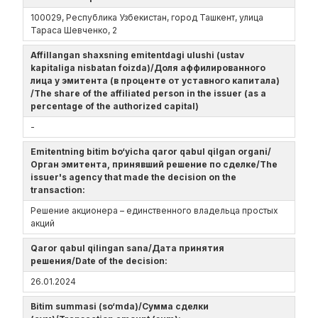
100029, Республика Узбекистан, город Ташкент, улица
Тараса Шевченко, 2
Affillangan shaxsning emitentdagi ulushi (ustav
kapitaliga nisbatan foizda)/Доля аффилированного
лица у эмитента (в проценте от уставного капитала)
/The share of the affiliated person in the issuer (as a
percentage of the authorized capital)
-
Emitentning bitim bo‘yicha qaror qabul qilgan organi/
Орган эмитента, принявший решение по сделке/The
issuer's agency that made the decision on the
transaction:
Решение акционера – единственного владельца простых
акций
Qaror qabul qilingan sana/Дата принятия
решения/Date of the decision:
26.01.2024
Bitim summasi (so‘mda)/Сумма сделки