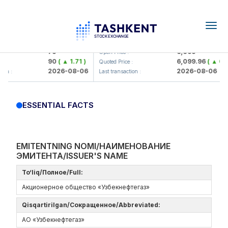
Togg
navig
amkorbank> ATB)
UZMK (<O'zmetkombinat> AJ)
79
6,099
Open Price :
90
( ▲ 1.71 )
6,099.96
( ▲ 0.08
Quoted Price :
2026-08-06
2026-08-06
n :
Last transaction :
ESSENTIAL FACTS
EMITENTNING NOMI/НАИМЕНОВАНИЕ
ЭМИТЕНТА/ISSUER'S NAME
To‘liq/Полное/Full:
Акционерное общество «Узбекнефтегаз»
Qisqartirilgan/Сокращенное/Abbreviated:
АО «Узбекнефтегаз»