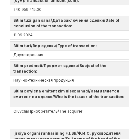
(сум)/Transaction amount (sum):
240 959 415,00
Bitim tuzilgan sana/Дата заключения сделки/Date of
conclusion of the transaction:
11.09.2024
Bitim turi/Вид сделки/Type of transaction:
Двухсторонняя
Bitim predmeti/Предмет сделки/Subject of the
transaction:
Научно-техническая продукция
Bitim bo‘yicha emitent kim hisoblanadi/Кем является
эмитент по сделке/Who is the issuer of the transaction:
Oluvchi/Приобретатель/The acquirer
Ijroiya organi rahbarining F.I.Sh/Ф.И.О. руководителя
исполнительного органа/Full name of the head of the