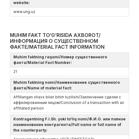
website:
www.ung.uz
MUHIM FAKT TO‘G‘RISIDA AXBOROT/
ИНФОРМАЦИЯ О СУЩЕСТВЕННОМ
ФАКТЕ/MATERIAL FACT INFORMATION
Muhim faktning raqami/Номер существенного
факта/Material Fact Number:
21
Muhim faktning nomi/Наименование существенного
факта/Name of material fact:
Affillangan shaxs bilan bitim tuzilishi/Заключение сделки с
аффилированным лицом/Conclusion of a transaction with an
affiliated person
Kontragentning F.I.Sh. yoki to‘liq nomi/Ф.И.О. или полное
наименование контрагента/Full name or full name of
the counterparty: