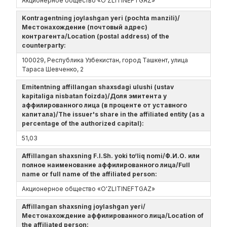
Акционерное общество «O'ZLITINEFTGAZ»
Kontragentning joylashgan yeri (pochta manzili)/
Местонахождение (почтовый адрес)
контрагента/Location (postal address) of the
counterparty:
100029, Республика Узбекистан, город Ташкент, улица
Тараса Шевченко, 2
Emitentning affillangan shaxsdagi ulushi (ustav
kapitaliga nisbatan foizda)/Доля эмитента у
аффилированного лица (в проценте от уставного
капитала)/The issuer's share in the affiliated entity (as a
percentage of the authorized capital):
51,03
Affillangan shaxsning F.I.Sh. yoki to‘liq nomi/Ф.И.О. или
полное наименование аффилированного лица/Full
name or full name of the affiliated person:
Акционерное общество «O'ZLITINEFTGAZ»
Affillangan shaxsning joylashgan yeri/
Местонахождение аффилированного лица/Location of
the affiliated person: