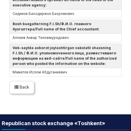
executive agency:
Сидиков Баходиржон Бахромович
Bosh buxgalterning F.I.Sh/Ф.И.О. главного
бухгалтера/Full name of the Chief accountant:
Аллаев Анвар Тиловмурадович
Veb-saytda axborot joylashtirgan vakolatli shaxsning
F.I.Sh./ Ф.И.О. уполномоченного лица, разместившего
информацию на веб-сайте/Full name of the authorized
person who posted the information on the website:
Маматов Ислом Абдуганиевич
Back
Republican stock exchange «Toshkent»