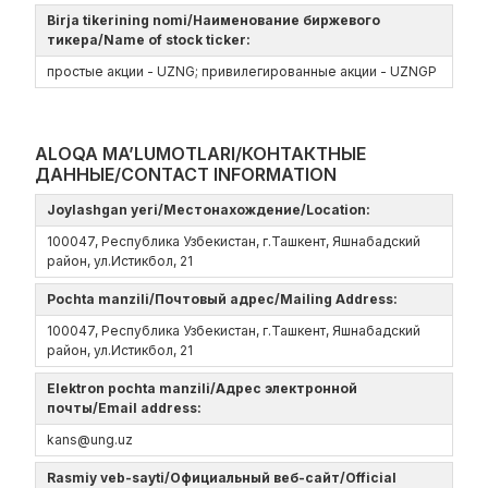
Birja tikerining nomi/Наименование биржевого
тикера/Name of stock ticker:
простые акции - UZNG; привилегированные акции - UZNGP
ALOQA MA’LUMOTLARI/КОНТАКТНЫЕ
ДАННЫЕ/CONTACT INFORMATION
Joylashgan yeri/Местонахождение/Location:
100047, Республика Узбекистан, г.Ташкент, Яшнабадский
район, ул.Истикбол, 21
Pochta manzili/Почтовый адрес/Mailing Address:
100047, Республика Узбекистан, г.Ташкент, Яшнабадский
район, ул.Истикбол, 21
Elektron pochta manzili/Адрес электронной
почты/Email address:
kans@ung.uz
Rasmiy veb-sayti/Официальный веб-сайт/Official