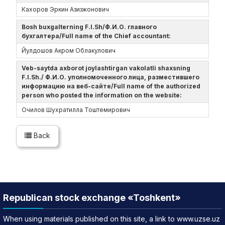
Кахоров Эркин Азизжонович
Bosh buxgalterning F.I.Sh/Ф.И.О. главного
бухгалтера/Full name of the Chief accountant:
Йулдошов Акром Облакулович
Veb-saytda axborot joylashtirgan vakolatli shaxsning
F.I.Sh./ Ф.И.О. уполномоченного лица, разместившего
информацию на веб-сайте/Full name of the authorized
person who posted the information on the website:
Очилов Шухратилла Тоштемирович
Back
Republican stock exchange «Toshkent»
When using materials published on this site, a link to www.uzse.uz