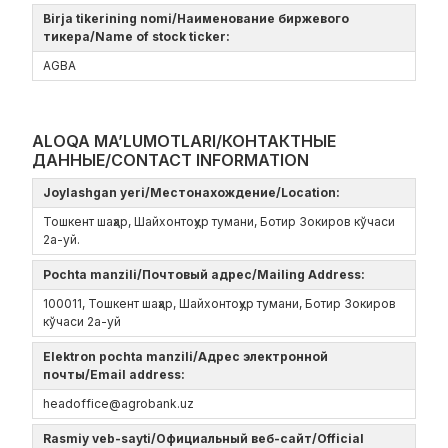
Birja tikerining nomi/Наименование биржевого
тикера/Name of stock ticker:
AGBA
ALOQA MA’LUMOTLARI/КОНТАКТНЫЕ
ДАННЫЕ/CONTACT INFORMATION
Joylashgan yeri/Местонахождение/Location:
Тошкент шаҳар, Шайхонтоҳур тумани, Ботир Зокиров кўчаси
2а-уй.
Pochta manzili/Почтовый адрес/Mailing Address:
100011, Тошкент шаҳар, Шайхонтоҳур тумани, Ботир Зокиров
кўчаси 2а-уй
Elektron pochta manzili/Адрес электронной
почты/Email address:
headoffice@agrobank.uz
Rasmiy veb-sayti/Официальный веб-сайт/Official