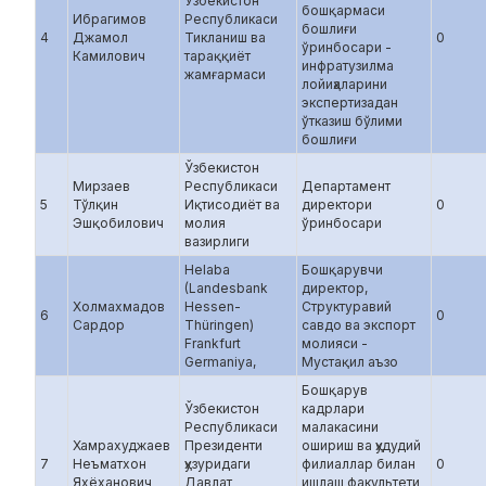
Ўзбекистон
бошқармаси
Ибрагимов
Республикаси
бошлиғи
4
Джамол
Тикланиш ва
0
ўринбосари -
Камилович
тараққиёт
инфратузилма
жамғармаси
лойиҳаларини
экспертизадан
ўтказиш бўлими
бошлиғи
Ўзбекистон
Мирзаев
Республикаси
Департамент
5
Тўлқин
Иқтисодиёт ва
директори
0
Эшқобилович
молия
ўринбосари
вазирлиги
Helaba
Бошқарувчи
(Landesbank
директор,
Холмахмадов
Hessen-
Структуравий
6
0
Сардор
Thüringen)
савдо ва экспорт
Frankfurt
молияси -
Germaniya,
Мустақил аъзо
Бошқарув
Ўзбекистон
кадрлари
Республикаси
малакасини
Хамрахуджаев
Президенти
ошириш ва ҳудудий
7
Неъматхон
ҳузуридаги
филиаллар билан
0
Яхёханович
Давлат
ишлаш факультети