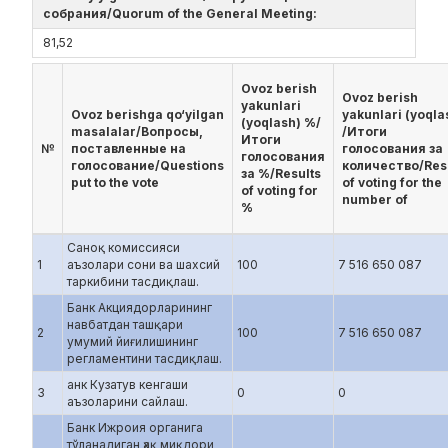
собрания/Quorum of the General Meeting:
81,52
Ovoz berish
Ovoz berish
yakunlari
Ovoz berishga qo‘yilgan
yakunlari (yoqla
(yoqlash) %/
masalalar/Вопросы,
/Итоги
Итоги
№
поставленные на
голосования за
голосования
голосование/Questions
количество/Res
за %/Results
put to the vote
of voting for the
of voting for
number of
%
Саноқ комиссияси
1
аъзолари сони ва шахсий
100
7 516 650 087
таркибини тасдиқлаш.
Банк Акциядорларининг
навбатдан ташқари
2
100
7 516 650 087
умумий йиғилишининг
регламентини тасдиқлаш.
анк Кузатув кенгаши
3
0
0
аъзоларини сайлаш.
Банк Ижроия органига
тўланадиган ҳақ миқдори