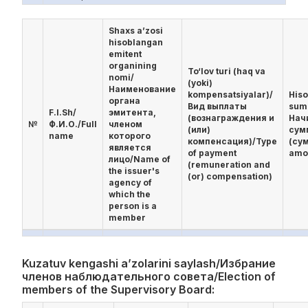
Shaxs a’zosi
hisoblangan
emitent
organining
To‘lov turi (haq va
nomi/
(yoki)
Наименование
kompensatsiyalar)/
His
органа
Вид выплаты
sum
F.I.Sh/
эмитента,
(вознаграждения и
Нач
№
Ф.И.О./Full
членом
(или)
сум
name
которого
компенсация)/Type
(су
является
of payment
amo
лицо/Name of
(remuneration and
the issuer's
(or) compensation)
agency of
which the
person is a
member
Kuzatuv kengashi a’zolarini saylash/Избрание
членов наблюдательного совета/Election of
members of the Supervisory Board: