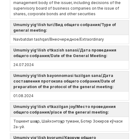
management body of the issuer, including decisions of the
supervisory board of business companies on the issue of
shares, corporate bonds and other securities
Umumiy yig‘ilish turi/Вид общего собрания/Type of
general meeting:
Navbatdan tashqari/Внеочередное/Extraordinary
Umumiy yig‘ilish o‘tkazish sanasi/Дата проведения
общего собрания/Date of the General Meeting:
24.07.2024
Umumiy yig‘ilish bayonnomasi tuzilgan sana/Дата
составления протокола общего собрания/Date of
preparation of the protocol of the general meeting:
01.08.2024
Umumiy yig‘ilish o‘tkazilgan joy/Место проведения
общего собрания/place of the general meeting:
Тошкент шаҳар, Шайхонтоҳур тумани, Ботир Зокиров кўчаси
2а-уй.
Umumiy yig‘ilish kvorumi/Кворум общего