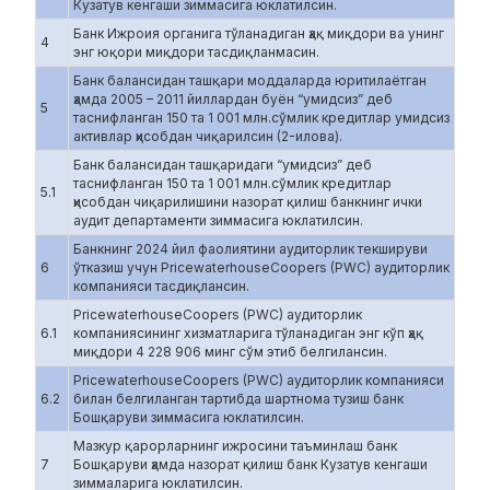
Кузатув кенгаши зиммасига юклатилсин.
Банк Ижроия органига тўланадиган ҳақ миқдори ва унинг
4
энг юқори миқдори тасдиқланмасин.
Банк балансидан ташқари моддаларда юритилаётган
ҳамда 2005 – 2011 йиллардан буён “умидсиз” деб
5
таснифланган 150 та 1 001 млн.сўмлик кредитлар умидсиз
активлар ҳисобдан чиқарилсин (2-илова).
Банк балансидан ташқаридаги “умидсиз” деб
таснифланган 150 та 1 001 млн.сўмлик кредитлар
5.1
ҳисобдан чиқарилишини назорат қилиш банкнинг ички
аудит департаменти зиммасига юклатилсин.
Банкнинг 2024 йил фаолиятини аудиторлик текшируви
6
ўтказиш учун PricewaterhouseCoopers (PWC) аудиторлик
компанияси тасдиқлансин.
PricewaterhouseCoopers (PWC) аудиторлик
6.1
компаниясининг хизматларига тўланадиган энг кўп ҳақ
миқдори 4 228 906 минг сўм этиб белгилансин.
PricewaterhouseCoopers (PWC) аудиторлик компанияси
6.2
билан белгиланган тартибда шартнома тузиш банк
Бошқаруви зиммасига юклатилсин.
Мазкур қарорларнинг ижросини таъминлаш банк
7
Бошқаруви ҳамда назорат қилиш банк Кузатув кенгаши
зиммаларига юклатилсин.