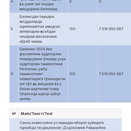
4
0
0
ва унинг энг юқори
миқдорини белгилаш.
Балансдан ташқари
моддаларда
юритилаётган умидсиз
5
100
7 516 650 087
активларни ҳисобдан
чиқариш масаласини
кўриб чиқиш.
Банкнинг 2024 йил
фаолиятини аудиторлик
текширувини ўтказиш учун
аудиторлик ташкилотини
белгилаш, ушбу
6
ташкилотнинг
100
7 516 650 087
хизматларига тўланадиган
энг кўп ҳақ миқдори ва у
билан шартнома тузиш
тўғрисида қарор қабул
қилиш.
№
Matn/Текст/Text
Саноқ комиссияси уч кишидан иборат қуйидаги
таркибда тасдиқлансин: Додокозиев Равшанбек