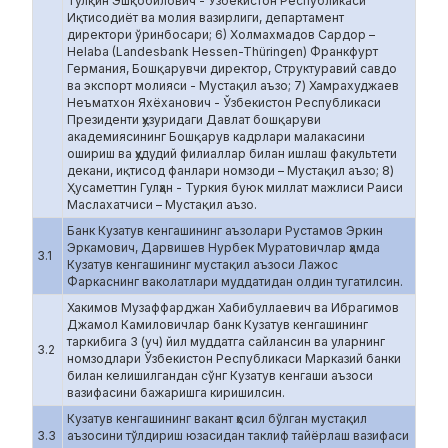
Тўлқин Эшқобилович - Ўзбекистон Республикаси
Иқтисодиёт ва молия вазирлиги, департамент
директори ўринбосари; 6) Холмахмадов Сардор –
Helaba (Landesbank Hessen-Thüringen) Франкфурт
Германия, Бошқарувчи директор, Структуравий савдо
ва экспорт молияси - Мустақил аъзо; 7) Хамрахуджаев
Неъматхон Яхёханович - Ўзбекистон Республикаси
Президенти ҳузуридаги Давлат бошқаруви
академиясининг Бошқарув кадрлари малакасини
ошириш ва ҳудудий филиаллар билан ишлаш факультети
декани, иқтисод фанлари номзоди – Мустақил аъзо; 8)
Ҳусаметтин Гулҳан - Туркия буюк миллат мажлиси Раиси
Маслахатчиси – Мустақил аъзо.
Банк Кузатув кенгашининг аъзолари Рустамов Эркин
Эркамович, Дарвишев Нурбек Муратовичлар ҳамда
3.1
Кузатув кенгашининг мустақил аъзоси Лажос
Фаркаснинг ваколатлари муддатидан олдин тугатилсин.
Хакимов Музаффарджан Хабибуллаевич ва Ибрагимов
Джамол Камиловичлар банк Кузатув кенгашининг
таркибига 3 (уч) йил муддатга сайлансин ва уларнинг
3.2
номзодлари Ўзбекистон Республикаси Марказий банки
билан келишилгандан сўнг Кузатув кенгаши аъзоси
вазифасини бажаришга киришилсин.
Кузатув кенгашининг вакант ҳосил бўлган мустақил
3.3
аъзосини тўлдириш юзасидан таклиф тайёрлаш вазифаси