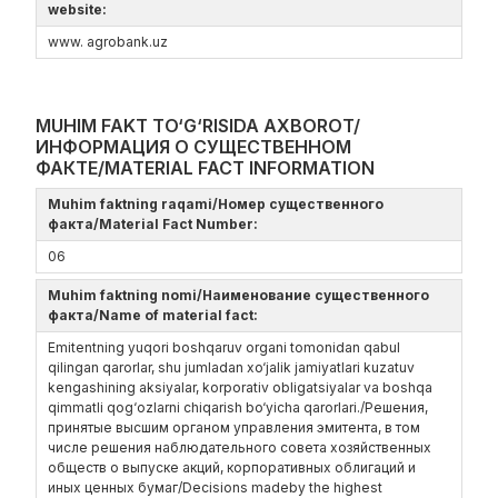
website:
www. agrobank.uz
MUHIM FAKT TO‘G‘RISIDA AXBOROT/
ИНФОРМАЦИЯ О СУЩЕСТВЕННОМ
ФАКТЕ/MATERIAL FACT INFORMATION
Muhim faktning raqami/Номер существенного
факта/Material Fact Number:
06
Muhim faktning nomi/Наименование существенного
факта/Name of material fact:
Emitentning yuqori boshqaruv organi tomonidan qabul
qilingan qarorlar, shu jumladan xo‘jalik jamiyatlari kuzatuv
kengashining aksiyalar, korporativ obligatsiyalar va boshqa
qimmatli qog‘ozlarni chiqarish bo‘yicha qarorlari./Решения,
принятые высшим органом управления эмитента, в том
числе решения наблюдательного совета хозяйственных
обществ о выпуске акций, корпоративных облигаций и
иных ценных бумаг/Decisions madeby the highest