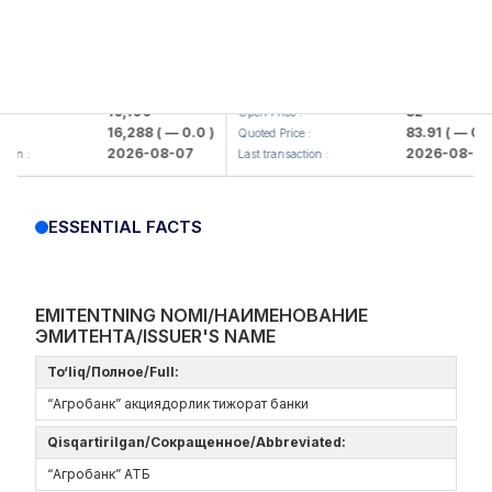
aliq KMK> AJ)
KFSK (<Kafolat sug'urta kompaniyasi
16,100
82
Open Price :
16,288
( — 0.0 )
83.91
( — 0.0 )
Quoted Price :
2026-08-07
2026-08-07
Last transaction :
ESSENTIAL FACTS
EMITENTNING NOMI/НАИМЕНОВАНИЕ
ЭМИТЕНТА/ISSUER'S NAME
To‘liq/Полное/Full:
“Агробанк” акциядорлик тижорат банки
Qisqartirilgan/Сокращенное/Abbreviated:
“Агробанк” АТБ