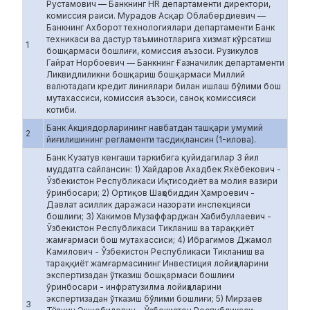
Рустамович — Банкнинг HR департаменти директори,
комиссия раиси. Мурадов Асқар Облабердиевич —
Банкнинг Ахборот технологиялари департаменти Банк
техникаси ва дастур таъминотларига хизмат кўрсатиш
1
бошқармаси бошлиғи, комиссия аъзоси. Рузикулов
Гайрат Норбоевич — Банкнинг Ғазначилик департаменти
Ликвидлиликни бошқариш бошқармаси Миллий
валютадаги кредит линиялари билан ишлаш бўлими бош
мутахассиси, комиссия аъзоси, саноқ комиссияси
котиби.
Банк Акциядорларининг навбатдан ташқари умумий
2
йиғилишининг регламенти тасдиқлансин (1-илова).
Банк Кузатув кенгаши таркибига қуйидагилар 3 йил
муддатга сайлансин: 1) Хайдаров Ахадбек Яхёбекович -
Ўзбекистон Республикаси Иқтисодиёт ва молия вазири
ўринбосари; 2) Ортиқов Шаҳобиддин Ҳамроевич -
Давлат асиллик даражаси назорати инспекцияси
бошлиғи; 3) Хакимов Музаффарджан Хабибуллаевич -
Ўзбекистон Республикаси Тикланиш ва тараққиёт
жамғармаси бош мутахассиси; 4) Ибрагимов Джамол
Камилович - Ўзбекистон Республикаси Тикланиш ва
тараққиёт жамғармасининг Инвестиция лойиҳаларини
экспертизадан ўтказиш бошқармаси бошлиғи
ўринбосари - инфратузилма лойиҳаларини
экспертизадан ўтказиш бўлими бошлиғи; 5) Мирзаев
3