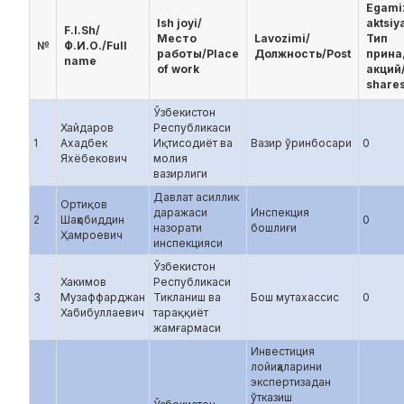
Egami
Ish joyi/
aktsiya
F.I.Sh/
Место
Lavozimi/
Тип
№
Ф.И.О./Full
работы/Place
Должность/Post
прина
name
of work
акций/
shares
Ўзбекистон
Хайдаров
Республикаси
1
Ахадбек
Иқтисодиёт ва
Вазир ўринбосари
0
Яхёбекович
молия
вазирлиги
Давлат асиллик
Ортиқов
даражаси
Инспекция
2
Шаҳобиддин
0
назорати
бошлиғи
Ҳамроевич
инспекцияси
Ўзбекистон
Хакимов
Республикаси
3
Музаффарджан
Тикланиш ва
Бош мутахассис
0
Хабибуллаевич
тараққиёт
жамғармаси
Инвестиция
лойиҳаларини
экспертизадан
ўтказиш