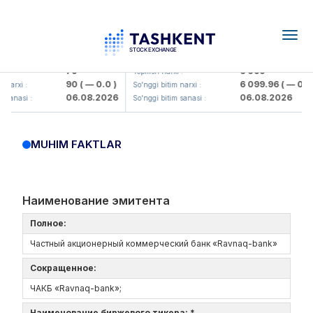
Togg
navig
amkorbank> ATB)
UZMK (<O'zmetkombinat> AJ)
79
6 099
:
Yopilish narxi :
90
( — 0.0 )
6 099.96
( — 0.0 )
narxi :
So'nggi bitim narxi :
06.08.2026
06.08.2026
sanasi :
So'nggi bitim sanasi :
MUHIM FAKTLAR
Наименование эмитента
Полное:
Частный акционерный коммерческий банк «Ravnaq-bank»
Сокращенное:
ЧАКБ «Ravnaq-bank»;
Наименование биржевого тикера: *