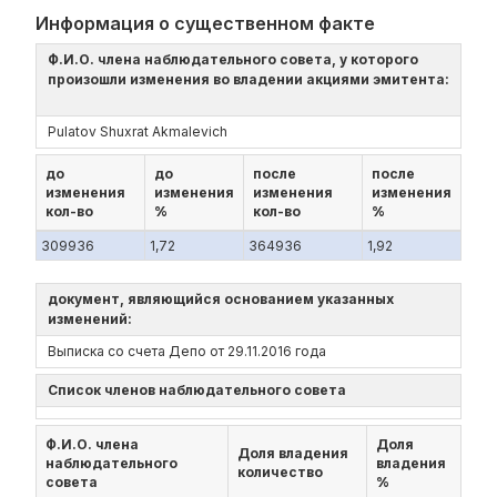
Информация о существенном факте
Ф.И.О. члена наблюдательного совета, у которого
произошли изменения во владении акциями эмитента:
Pulatov Shuxrat Akmalevich
до
до
после
после
изменения
изменения
изменения
изменения
кол-во
%
кол-во
%
309936
1,72
364936
1,92
документ, являющийся основанием указанных
изменений:
Выписка со счета Депо от 29.11.2016 года
Список членов наблюдательного совета
Ф.И.О. члена
Доля
Доля владения
наблюдательного
владения
количество
совета
%