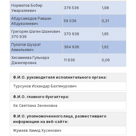
Норматов Бобир
376 536
1,98
Умаралиевич
Абдусамадов Равшан
59 036
0,31
Абдувалиевич
Григорян Шаген Шаэнович
370 936
1,95
370 936
Пулатов Шухрат
364 936
1,92
Акмальевич
Хисамиева Гульнара
11 636
0,06
Джангировна
Ф.И.О. руководителя исполнительного органа:
Турсунов Искандар Бахтинурович
Ф.И.О. главного бухгалтера:
Хе Светлана Зехеновна
Ф.И.О. уполномоченного лица, разместившего
информацию на веб-сайте:
Жумаев Хамид Хусенович