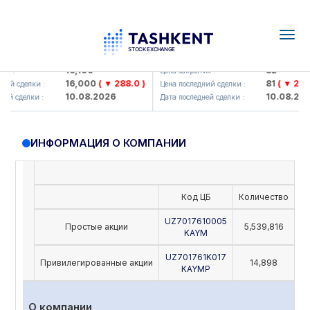
Togg
navig
Olmaliq KMK> AJ)
KFSK (<Kafolat sug'urta kompan
16,100
82
я :
Цена закрытия :
16,000
( ▼ 288.0 )
81
( ▼ 2.91 )
ий сделки :
Цена последний сделки :
10.08.2026
10.08.2026
й сделки :
Дата последней сделки :
ИНФОРМАЦИЯ О КОМПАНИИ
Код ЦБ
Количество
Но
UZ7017610005
Простые акции
5,539,816
KAYM
UZ701761K017
Привилегированные акции
14,898
KAYMP
О компании