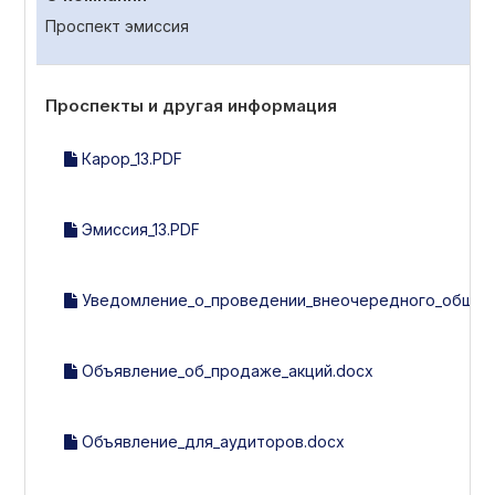
Проспект эмиссия
Проспекты и другая информация
Карор_13.PDF
Эмиссия_13.PDF
Уведомление_о_проведении_внеочередного_общего
Объявление_об_продаже_акций.docx
Объявление_для_аудиторов.docx