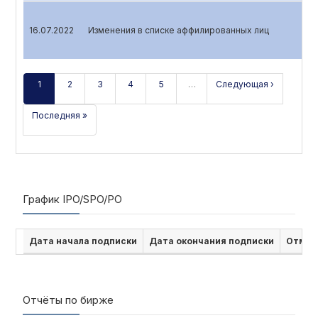
16.07.2022
Изменения в списке аффилированных лиц
1
2
3
4
5
…
Следующая ›
Последняя »
График IPO/SPO/PO
Дата начала подписки
Дата окончания подписки
Отмен
Отчёты по бирже