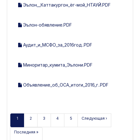
Эълон__Каттакургон_ёг-мой_НТАУЙ.PDF
Эълон-обявление.PDF
Аудит_и_МСФО_за_2016год..PDF
Миноритар_кумита_Эълони.PDF
Объявление_об_ОСА_итоги_2016_г..PDF
1
2
3
4
5
Следующая ›
Последняя »