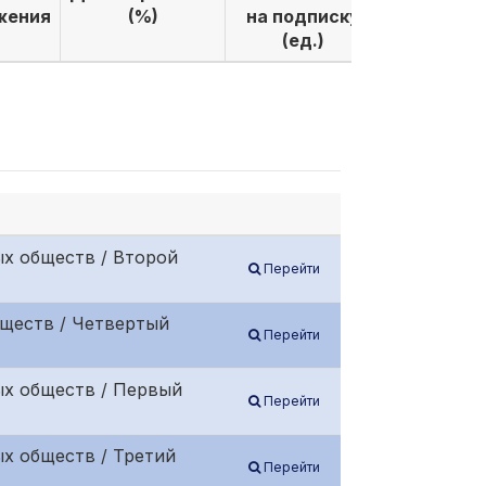
жения
(%)
на подписку
по подпи
(ед.)
(ед.)
х обществ / Второй
Перейти
бществ / Четвертый
Перейти
ых обществ / Первый
Перейти
х обществ / Третий
Перейти