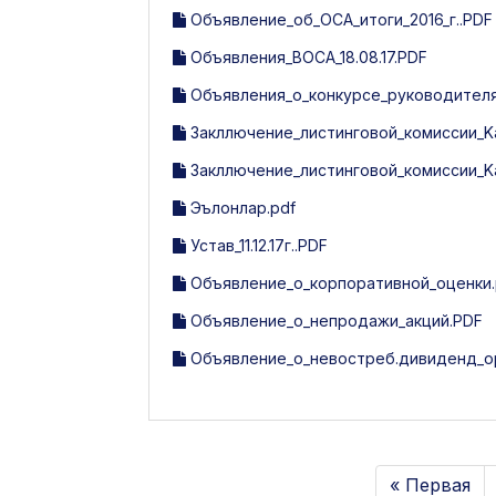
Объявление_об_ОСА_итоги_2016_г..PDF
Объявления_ВОСА_18.08.17.PDF
Объявления_о_конкурсе_руководителя
Закллючение_листинговой_комиссии_Kat
Закллючение_листинговой_комиссии_Kat
Эълонлар.pdf
Устав_11.12.17г..PDF
Объявление_о_корпоративной_оценки.
Объявление_о_непродажи_акций.PDF
Объявление_о_невостреб.дивиденд_ор
« Первая