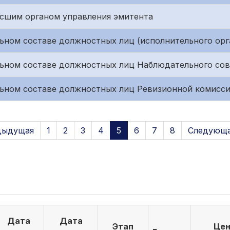
сшим органом управления эмитента
ьном составе должностных лиц (исполнительного орг
ьном составе должностных лиц Наблюдательного сов
льном составе должностных лиц Ревизионной комисс
дыдущая
1
2
3
4
5
6
7
8
Следующа
Дата
Дата
Этап
Цен