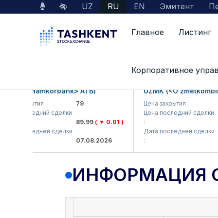
UZ
RU
EN
Эмитент
Пе
Главное
Листинг
Данные по рынку
Информация о компании
Корпоративное упра
KB (<Hamkorbank> ATB)
UZMK (<O'zmetkombinat>
а закрытия :
79
Цена закрытия :
6,0
а последний сделки
Цена последний сделки
89.99
( ▼ 0.01 )
:
6,1
а последней сделки
Дата последней сделки
07.08.2026
:
07.
ИНФОРМАЦИЯ 