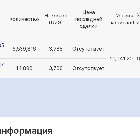
Цена
Номинал
Уставной
Количество
последней
(UZS)
капитал(UZ
сделки
05
5,539,816
3,788
Отсутствует
21,041,256,
17
14,898
3,788
Отсутствует
 информация