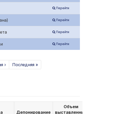
Перейти
ана)
Перейти
ета
Перейти
ии
Перейти
я ›
Последняя »
Объем
Объем
а
Депонирование
выставленных
выкуплен