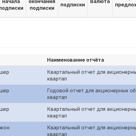
начала
окончания
Валюта
подписки
предло
подписки
подписки
Наименование отчёта
шер
Квартальный отчет для акционерны
квартал
шер
Годовой отчет для акционерных о
квартал
шер
Квартальный отчет для акционерн
квартал
джон
Квартальный отчет для акционерны
квартал