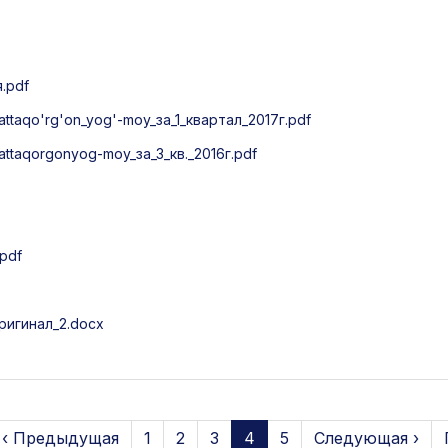
.pdf
taqo'rg'on_yog'-moy_за_1_квартал_2017г.pdf
taqorgonyog-moy_за_3_кв._2016г.pdf
pdf
игинал_2.docx
‹ Предыдущая
1
2
3
4
5
Следующая ›