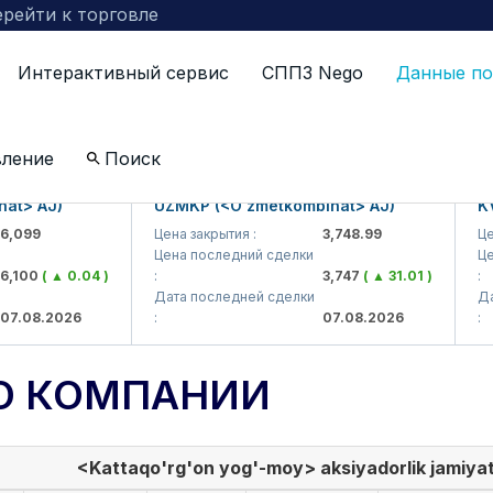
рейти к торговле
Интерактивный сервис
СППЗ Nego
Данные по
вление
Поиск
 AJ)
UZMKP (<O'zmetkombinat> AJ)
KVTS 
99
Цена закрытия :
3,748.99
Цена з
Цена последний сделки
Цена 
00
( ▲ 0.04 )
:
3,747
( ▲ 31.01 )
:
Дата последней сделки
Дата 
08.2026
:
07.08.2026
:
О КОМПАНИИ
<Kattaqo'rg'on yog'-moy> aksiyadorlik jamiyat