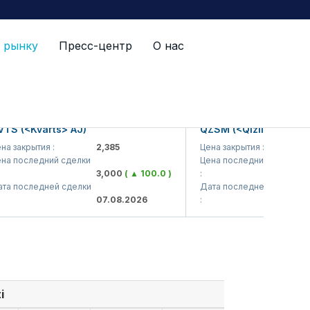
 рынку
Пресс-центр
О нас
(<Kvarts> AJ)
QZSM (<Qizilqumsement>
акрытия :
2,385
Цена закрытия :
1,20
последний сделки
Цена последний сделки
3,000
( ▲ 100.0 )
:
1,22
последней сделки
Дата последней сделки
07.08.2026
:
07.0
i