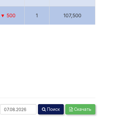
▼ 500
1
107,500
▼ 500
2
215,000
▼ 499
2
215,002
▼ 498
2
215,004
Поиск
Скачать