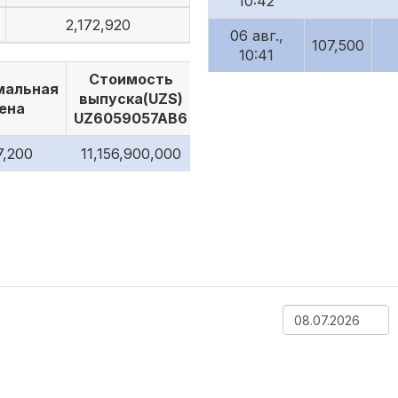
10:42
2,172,920
06 авг.,
107,500
10:41
Стоимость
мальная
06 авг.,
выпуска(UZS)
107,500
ена
10:41
UZ6059057AB6
06 авг.,
7,200
11,156,900,000
107,501
10:41
06 авг.,
107,502
10:41