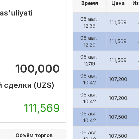
Время
Цена
Из
'uliyati
06 авг.,
111,569
12:39
06 авг.,
111,569
12:20
06 авг.,
111,569
12:19
100,000
06 авг.,
107,200
10:42
й сделки (UZS)
06 авг.,
107,200
10:42
111,569
06 авг.,
107,500
10:42
06 авг.,
Объём торгов
107,500