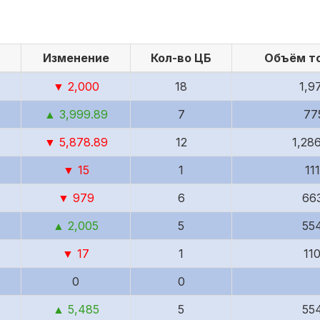
Изменение
Кол-во ЦБ
Объём то
▼ 2,000
18
1,9
▲ 3,999.89
7
77
▼ 5,878.89
12
1,286
▼ 15
1
11
▼ 979
6
66
▲ 2,005
5
55
▼ 17
1
11
0
0
▲ 5,485
5
55