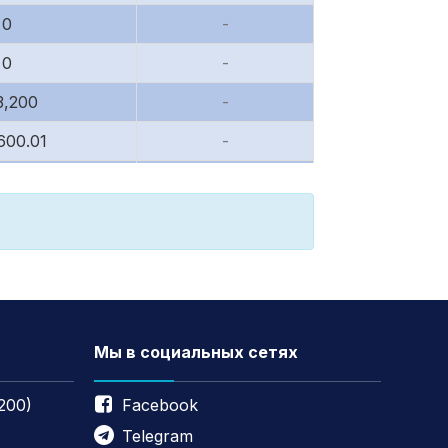
0
-
0
-
3,200
-
600.01
-
2,539.04
-
51,213
-
,147.02
-
,100.24
-
1,158
-
Мы в социальных сетях
68,993
-
200)
Facebook
0,000
-
Telegram