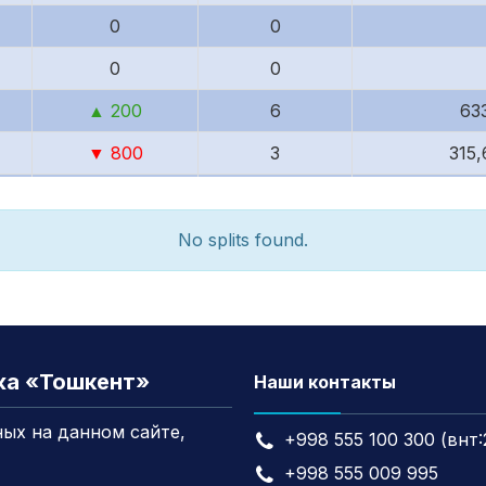
0
0
0
0
▲ 200
6
63
▼ 800
3
315,
▼ 1,000
700
74,20
▲ 1,950
70
7,7
No splits found.
▲ 50
24
2,584
▼ 2,000
39
4,280
▼ 12,799
9
97
жа «Тошкент»
Наши контакты
▲ 4,799
9
1,0
ых на данном сайте,
+998 555 100 300 (внт:
0
2
23
+998 555 009 995