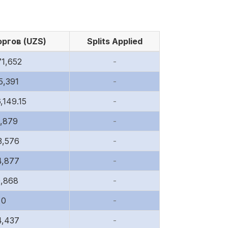
ргов (UZS)
Splits Applied
71,652
-
5,391
-
,149.15
-
1,879
-
3,576
-
4,877
-
0,868
-
0
-
4,437
-