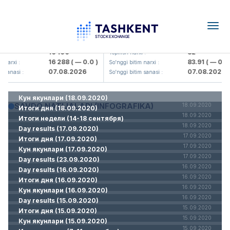
Togg
navig
<Olmaliq KMK> AJ)
KFSK (<Kafolat sug'urta kompaniy
16 100
82
 :
Yopilish narxi :
16 288
( — 0.0 )
83.91
( — 0.0 
 narxi :
So'nggi bitim narxi :
07.08.2026
07.08.2026
 sanasi :
So'nggi bitim sanasi :
Кун якунлари (18.09.2020)
SAVDO NATIJALARI (INFOGRAFIKA)
18.09.2020
Итоги дня (18.09.2020)
18.09.2020
Итоги недели (14-18 сентября)
18.09.2020
Day results (17.09.2020)
17.09.2020
Итоги дня (17.09.2020)
17.09.2020
Кун якунлари (17.09.2020)
17.09.2020
Day results (23.09.2020)
16.09.2020
Day results (16.09.2020)
16.09.2020
Итоги дня (16.09.2020)
16.09.2020
Кун якунлари (16.09.2020)
16.09.2020
Day results (15.09.2020)
15.09.2020
Итоги дня (15.09.2020)
15.09.2020
Кун якунлари (15.09.2020)
15.09.2020