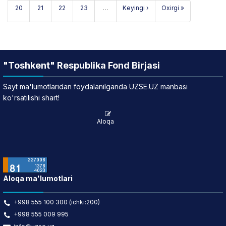
20
21
22
23
…
Keyingi ›
Oxirgi »
"Toshkent" Respublika Fond Birjasi
Sayt ma'lumotlaridan foydalanilganda UZSE.UZ manbasi
ko'rsatilishi shart!
Aloqa
Aloqa ma'lumotlari
+998 555 100 300 (ichki:200)
+998 555 009 995