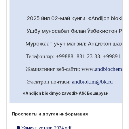
2025 йил 02-май кунги «Andijon bioki
Ушбу муносабат билан Ўзбекистон Респ
Мурожаат учун манзил: Андижон шахри
Телефонлар: +99888- 831-2
3
-33.
+99891-28
Жамиятнинг веб-сайти:
www
.
andbiochemica
Электрон почтаси:
andbiokim
@
bk
.
ru
«
Andijon biokimyo zavodi
» АЖ Бошқаруви
Проспекты и другая информация
Жамият_устави_2024.pdf