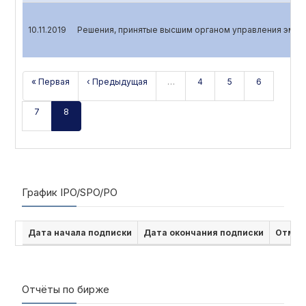
10.11.2019
Решения, принятые высшим органом управления эмит
« Первая
‹ Предыдущая
…
4
5
6
7
8
График IPO/SPO/PO
Дата начала подписки
Дата окончания подписки
Отмен
Отчёты по бирже