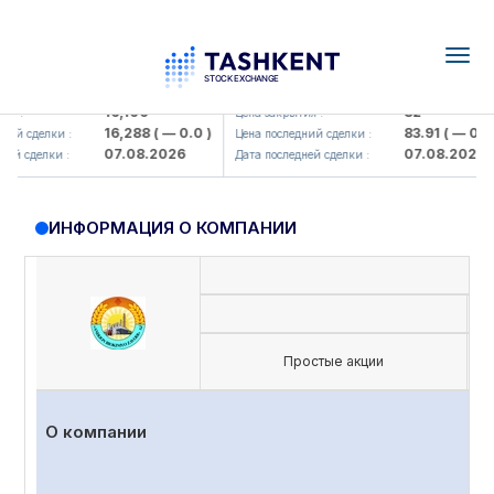
Togg
navig
Olmaliq KMK> AJ)
KFSK (<Kafolat sug'urta kompaniy
16,100
82
я :
Цена закрытия :
16,288
( — 0.0 )
83.91
( — 0.0 )
ий сделки :
Цена последний сделки :
07.08.2026
07.08.2026
ей сделки :
Дата последней сделки :
ИНФОРМАЦИЯ О КОМПАНИИ
Простые акции
О компании