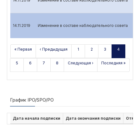
14.11.2019
Изменение в составе наблюдательного совета
14.11.2019
Изменение в составе наблюдательного совета
« Первая
‹ Предыдущая
1
2
3
4
5
6
7
8
Следующая ›
Последняя »
График IPO/SPO/PO
Дата начала подписки
Дата окончания подписки
Отмен