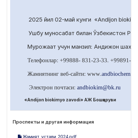
2025 йил 02-май кунги «Andijon bioki
Ушбу муносабат билан Ўзбекистон Респ
Мурожаат учун манзил: Андижон шахри
Телефонлар: +99888- 831-2
3
-33.
+99891-28
Жамиятнинг веб-сайти:
www
.
andbiochemica
Электрон почтаси:
andbiokim
@
bk
.
ru
«
Andijon biokimyo zavodi
» АЖ Бошқаруви
Проспекты и другая информация
Жамият_устави_2024.pdf