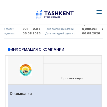
Togg
navig
amkorbank> ATB)
UZMK (<O'zmetkombinat> AJ)
79
6,099
я :
Цена закрытия :
90
( — 0.0 )
6,099.96
( — 0.0 )
ий сделки :
Цена последний сделки :
06.08.2026
06.08.2026
ей сделки :
Дата последней сделки :
ИНФОРМАЦИЯ О КОМПАНИИ
Простые акции
О компании