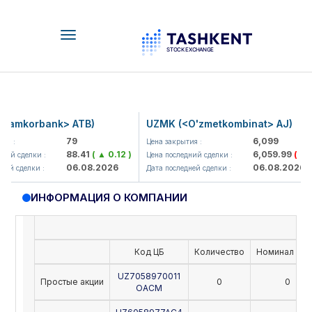
Toggle
navigation
Hamkorbank> ATB)
UZMK (<O'zmetkombinat> AJ)
79
6,099
ия :
Цена закрытия :
88.41
( ▲ 0.12 )
6,059.99
( ▼ 3
ний сделки :
Цена последний сделки :
06.08.2026
06.08.2026
ней сделки :
Дата последней сделки :
ИНФОРМАЦИЯ О КОМПАНИИ
Код ЦБ
Количество
Номинал (UZ
UZ7058970011
Простые акции
0
0
OACM