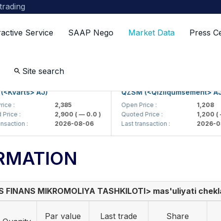
 trading
ractive Service
SAAP Nego
Market Data
Press C
Site search
varts> AJ)
QZSM (<Qizilqumsement> AJ)
 :
2,385
Open Price :
1,208
ce :
2,900
( — 0.0 )
Quoted Price :
1,200
( — 0
ction :
2026-08-06
Last transaction :
2026-08-
RMATION
S FINANS MIKROMOLIYA TASHKILOTI> mas'uliyati chekla
Par value
Last trade
Share