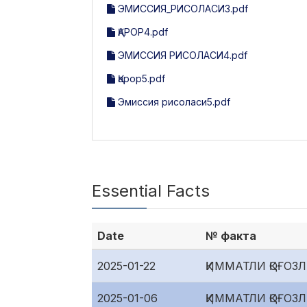
ЭМИССИЯ_РИСОЛАСИ3.pdf
ҚАРОР4.pdf
ЭМИССИЯ РИСОЛАСИ4.pdf
Қарор5.pdf
Эмиссия рисоласи5.pdf
Essential Facts
Date
№ факта
2025-01-22
ҚИММАТЛИ ҚОҒО
2025-01-06
ҚИММАТЛИ ҚОҒО