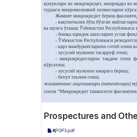
қонунлари ва микрокредит, микроқарз ва
турдаги микромолиявий хизматларни кўрса
Жамият микрокредит бериш фаолиятид
- вақтинчалик бўш бўлган маблағларн
ва шунга ўхшаш Ўзбекистон Республикаси 
- бошқа юридик шахсларни устав фон
- Ўзбекистон Республикаси резидентла
- қарз мажбуриятларини сотиб олиш ва
- хусусий мулкини тасарруф этиш;
- микрокредитларни тақдим этиш ф
кўрсатиш;
- хусусий мулкини ижарага бериш;
- бепул таълим олиш.
жамиятнинг лицензиялари (патентлари) т
сонли “Микрокредит ташкилоти фаолиятини
Prospectures and Othe
ҚАРОР3.pdf