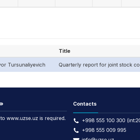
Title
or Tursunaliyevich
Quarterly report for joint stock 
t»
Contacts
k to www.uzse.uz is required.
+998 555 100 300 (int:2
+998 555 009 995
info@uzse.uz