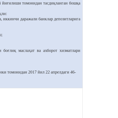
й йиғилиши томонидан тасдиқланган бошқа
қли:
а, иккинчи даражали банклар депозитларига
ш;
 боғлиқ маслаҳат ва ахборот хизматлари
ки томонидан 2017 йил 22 апрелдаги 46-