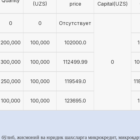
Quanity
(UZS)
price
Capital(UZS)
0
0
Отсутствует
200,000
100,000
102000.0
300,000
100,000
112499.99
0
10
250,000
100,000
119549.0
11
100,000
100,000
123695.0
1
 бўлиб, жисмоний ва юридик шахсларга микрокредит, микроқарз