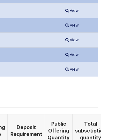
View
View
View
View
View
Public
Total
ng
Deposit
Listing
Offering
subsctiption
e
Requirement
Date
Quantity
quantity