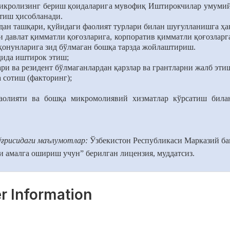
 микролизинг бериш қоидаларига мувофиқ Иштирокчилар умуми
тиш ҳисобланади.
ан ташқари, қуйидаги фаолият турлари билан шуғулланишга ҳа
и давлат қимматли қоғозларига, корпоратив қимматли қоғозларг
қонунларига зид бўлмаган бошқа тарзда жойлаштириш.
дида иштирок этиш;
ри ва резидент бўлмаганлардан қарзлар ва грантларни жалб эти
 сотиш (факторинг);
аолияти ва бошқа микромолиявий хизматлар кўрсатиш билан
ўғрисидаги маълумотлар:
Ўзбекистон Республикаси Марказий бан
 амалга ошириш учун” берилган лицензия, муддатсиз.
r Information