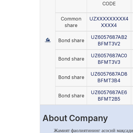
CODE
Common
UZXXXXXXXXX4
share
XXXX4
UZ6057687AB2
Bond share
BFMT3V2
UZ6057687AC0
Bond share
BFMT3V3
UZ6057687AD8
Bond share
BFMT3B4
UZ6057687AE6
Bond share
BFMT2B5
About Company
Жамият фаолиятининг асосий мақсади