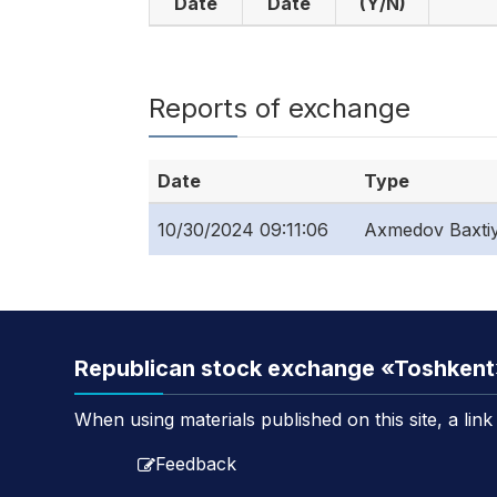
Date
Date
(Y/N)
Reports of exchange
Date
Type
10/30/2024 09:11:06
Axmedov Baxtiy
Republican stock exchange «Toshken
When using materials published on this site, a lin
Feedback