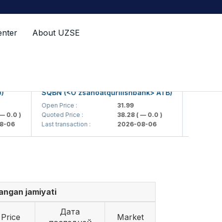
enter
About UZSE
SQBN (<O'zsanoatqurilishbank> ATB)
SQBNP (<O'
Open Price :
31.99
Open Price :
.0 )
Quoted Price :
38.28
( — 0.0 )
Quoted Price 
06
Last transaction :
2026-08-06
Last transacti
ngan jamiyati
Дата
Price
Market