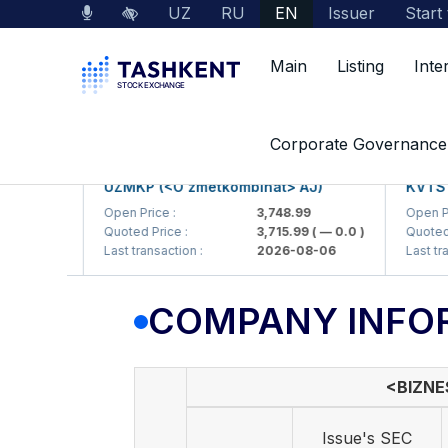
UZ
RU
EN
Issuer
Start
Main
Listing
Inte
Market Data
Company Information
Corporate Governance
UZMKP (<O'zmetkombinat> AJ)
KVTS (<K
Open Price :
3,748.99
Open Price
 — 0.0 )
Quoted Price :
3,715.99
( — 0.0 )
Quoted Pri
06
Last transaction :
2026-08-06
Last transa
COMPANY INFO
<BIZNE
Issue's SEC