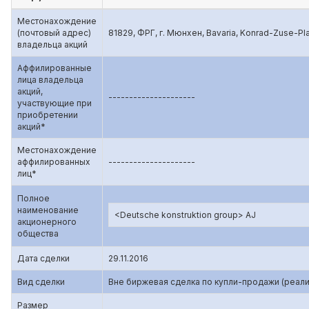
Местонахождение
(почтовый адрес)
81829, ФРГ, г. Мюнхен, Bavaria, Konrad-Zuse-Pla
владельца акций
Аффилированные
лица владельца
акций,
---------------------
участвующие при
приобретении
акций*
Местонахождение
аффилированных
---------------------
лиц*
Полное
наименование
<Deutsche konstruktion group> AJ
акционерного
общества
Дата сделки
29.11.2016
Вид сделки
Вне биржевая сделка по купли-продажи (реали
Размер