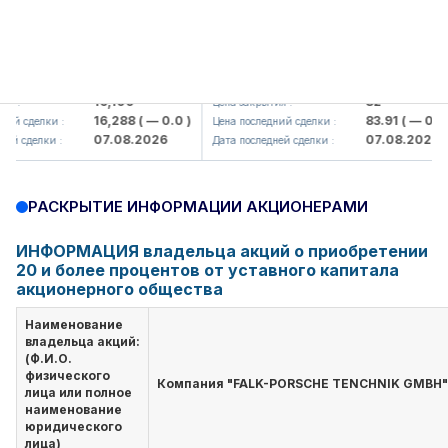
lmaliq KMK> AJ)
KFSK (<Kafolat sug'urta kompaniya
16,100
82
:
Цена закрытия :
16,288
( — 0.0 )
83.91
( — 0.0 )
 сделки :
Цена последний сделки :
07.08.2026
07.08.2026
 сделки :
Дата последней сделки :
РАСКРЫТИЕ ИНФОРМАЦИИ АКЦИОНЕРАМИ
ИНФОРМАЦИЯ владельца акций о приобретении
20 и более процентов от уставного капитала
акционерного общества
Наименование
владельца акций:
(Ф.И.О.
физического
Компания "FALK-PORSCHE TENCHNIK GMBH"
лица или полное
наименование
юридического
лица)