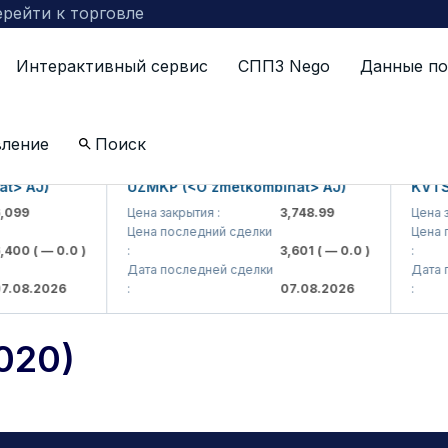
рейти к торговле
Интерактивный сервис
СППЗ Nego
Данные по
я (03.11.2020)
вление
Поиск
J)
UZMKP (<O'zmetkombinat> AJ)
KVTS (<Kv
Цена закрытия :
3,748.99
Цена закрыти
Цена последний сделки
Цена после
( — 0.0 )
:
3,601
( — 0.0 )
:
Дата последней сделки
Дата после
2026
:
07.08.2026
:
020)