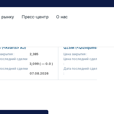
 рынку
Пресс-центр
О нас
arts> AJ)
QZSM (<Qizilqumsement> AJ)
я :
2,385
Цена закрытия :
1,208
дний сделки
Цена последний сделки
3,099
( — 0.0 )
:
1,220
( — 0.0
дней сделки
Дата последней сделки
07.08.2026
:
07.08.2026