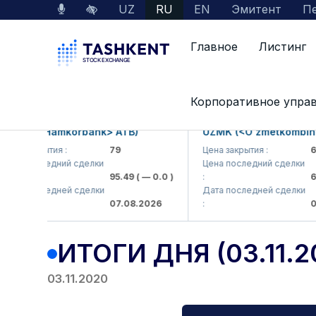
UZ
RU
EN
Эмитент
Пе
Главное
Листинг
Главная
Пресс-центр
Results
Итоги дн
Корпоративное упра
 (<Hamkorbank> ATB)
UZMK (<O'zmetkombinat> A
закрытия :
79
Цена закрытия :
6,099
последний сделки
Цена последний сделки
95.49
( — 0.0 )
:
6,400
последней сделки
Дата последней сделки
07.08.2026
:
07.08.
ИТОГИ ДНЯ (03.11.2
03.11.2020