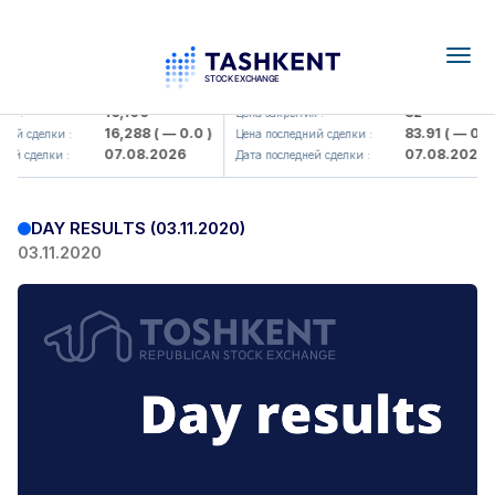
Togg
navig
Olmaliq KMK> AJ)
KFSK (<Kafolat sug'urta kompaniy
16,100
82
я :
Цена закрытия :
16,288
( — 0.0 )
83.91
( — 0.0 )
ий сделки :
Цена последний сделки :
07.08.2026
07.08.2026
ей сделки :
Дата последней сделки :
DAY RESULTS (03.11.2020)
03.11.2020