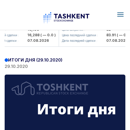
Togg
navig
Olmaliq KMK> AJ)
KFSK (<Kafolat sug'urta kompaniy
16,100
82
я :
Цена закрытия :
16,288
( — 0.0 )
83.91
( — 0.0 )
ий сделки :
Цена последний сделки :
07.08.2026
07.08.2026
ей сделки :
Дата последней сделки :
ИТОГИ ДНЯ (29.10.2020)
29.10.2020