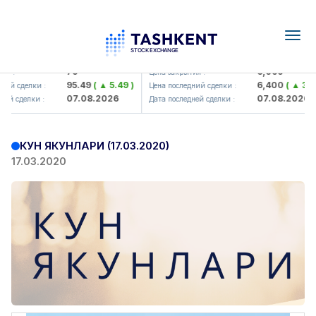
Togg
navig
amkorbank> ATB)
UZMK (<O'zmetkombinat> AJ)
79
6,099
я :
Цена закрытия :
95.49
( ▲ 5.49 )
6,400
( ▲ 300.
ий сделки :
Цена последний сделки :
07.08.2026
07.08.2026
ей сделки :
Дата последней сделки :
КУН ЯКУНЛАРИ (17.03.2020)
17.03.2020