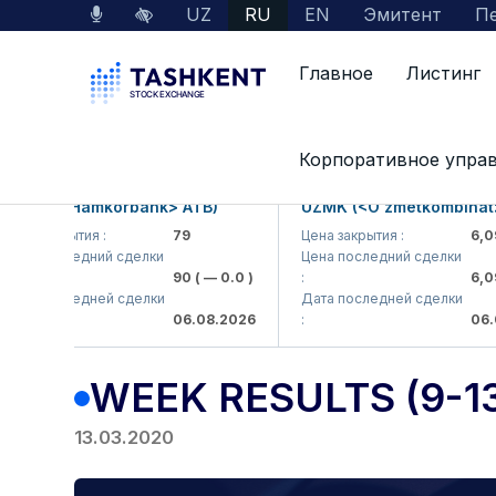
UZ
RU
EN
Эмитент
Пе
Главное
Листинг
Главная
Пресс-центр
Results
Week resu
Корпоративное упра
Hamkorbank> ATB)
UZMK (<O'zmetkombinat> AJ)
ытия :
79
Цена закрытия :
6,099
ледний сделки
Цена последний сделки
90
( — 0.0 )
:
6,099.96
( — 
ледней сделки
Дата последней сделки
06.08.2026
:
06.08.2026
WEEK RESULTS (9-1
13.03.2020