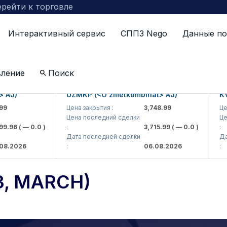
рейти к торговле
Интерактивный сервис
СППЗ Nego
Данные по
lts (9-13, March)
вление
Поиск
UZMKP (<O'zmetkombinat> AJ)
KVTS (<Kva
Цена закрытия :
3,748.99
Цена закрыти
Цена последний сделки
Цена послед
0.0 )
:
3,715.99
( — 0.0 )
:
Дата последней сделки
Дата послед
:
06.08.2026
:
3, MARCH)