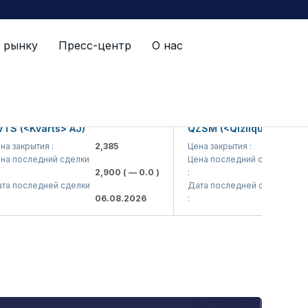
 рынку
Пресс-центр
О нас
rts> AJ)
QZSM (<Qizilqumsement> AJ)
я :
2,385
Цена закрытия :
1,208
ний сделки
Цена последний сделки
2,900
( — 0.0 )
:
1,200
( — 0.0
ней сделки
Дата последней сделки
06.08.2026
:
06.08.2026