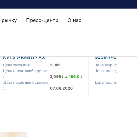
 рынку
Пресс-центр
О нас
TS (<Kvarts> AJ)
QZSM (<Qizilqumsement
а закрытия :
2,385
Цена закрытия :
1,
а последний сделки
Цена последний сделки
3,099
( ▲ 199.0 )
:
1,
а последней сделки
Дата последней сделки
07.08.2026
:
07