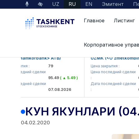
UZ
RU
EN
Эмитент
Пе
Главное
Листинг
Главная
Пресс-центр
Results
Кун якун
Корпоративное упра
B (<Hamkorbank> ATB)
UZMK (<O'zmetkombinat> 
 закрытия :
79
Цена закрытия :
6,09
 последний сделки
Цена последний сделки
95.49
( ▲ 5.49 )
:
6,40
 последней сделки
Дата последней сделки
07.08.2026
:
07.0
КУН ЯКУНЛАРИ (04.
04.02.2020