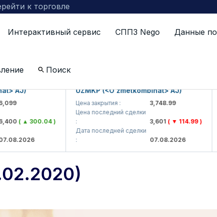
рейти к торговле
Интерактивный сервис
СППЗ Nego
Данные по
лари (04.02.2020)
вление
Поиск
AJ)
UZMKP (<O'zmetkombinat> AJ)
KV
9
Цена закрытия :
3,748.99
Цен
Цена последний сделки
Цен
0
( ▲ 300.04 )
:
3,601
( ▼ 114.99 )
:
Дата последней сделки
Дат
8.2026
:
07.08.2026
:
02.2020)