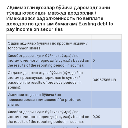
7.Қимматли қоғозлар бўйича даромадларни
тўлаш юзасидан мавжуд қарздорлик /
Имеющаяся задолженность по выплате
доходов по ценным бумагам/ Existing debt to
pay income on securities
Оддий акциялар бўйича / по простым акциям /
for common shares
Ҳисобот даври якуни бўйича (сўмда) / по
итогам отчетного периода (в сумах) / based on
0
the results of the reporting period (in soums):
Олдинги даврлар якуни бўйича (сўмда) / по
итогам предыдущих периодов (в сумах) /
349675851,18
based on the results of previous periods (in
soums):
Имтиёзли акциялар бўйича / по
привилегированным акциям / for preferred
shares
Ҳисобот даври якуни бўйича (сўмда) / по
итогам отчетного периода (в сумах) / based on
0,00
the results of the reporting period (in soums):