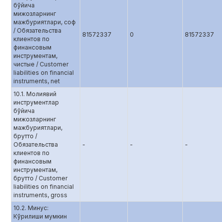
бўйича
мижозларнинг
мажбуриятлари, соф
/ Обязательства
81572337
0
81572337
клиентов по
финансовым
инструментам,
чистые / Customer
liabilities on financial
instruments, net
10.1. Молиявий
инструментлар
бўйича
мижозларнинг
мажбуриятлари,
брутто /
Обязательства
-
-
-
клиентов по
финансовым
инструментам,
брутто / Customer
liabilities on financial
instruments, gross
10.2. Минус:
Кўрилиши мумкин