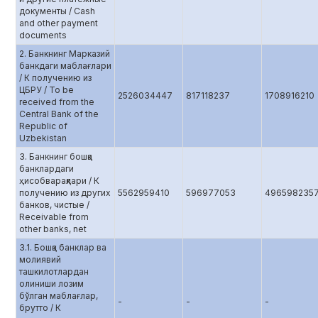
документы / Cash
and other payment
documents
2. Банкнинг Марказий
банкдаги маблағлари
/ К получению из
ЦБРУ / To be
2526034447
817118237
1708916210
received from the
Central Bank of the
Republic of
Uzbekistan
3. Банкнинг бошқа
банклардаги
ҳисобварақлари / К
получению из других
5562959410
596977053
496598235
банков, чистые /
Receivable from
other banks, net
3.1. Бошқа банклар ва
молиявий
ташкилотлардан
олиниши лозим
бўлган маблағлар,
-
-
-
брутто / К