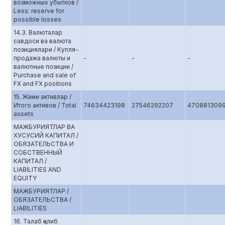
возможных убытков /
Less: reserve for
possible losses
14.3. Валюталар
савдоси ва валюта
позициялари / Купля-
продажа валюты и
-
-
-
валютные позиции /
Purchase and sale of
FX and FX positions
15. Жами активлар /
Итого активов / Total
74634423198
27546292207
4708813099
assets
МАЖБУРИЯТЛАР ВА
ХУСУСИЙ КАПИТАЛ /
ОБЯЗАТЕЛЬСТВА И
СОБСТВЕННЫЙ
КАПИТАЛ /
LIABILITIES AND
EQUITY
МАЖБУРИЯТЛАР /
ОБЯЗАТЕЛЬСТВА /
LIABILITIES
16. Талаб қилиб