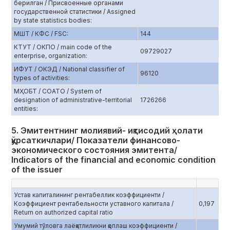
берилган / Присвоенные органами
государственной статистики / Assigned
by state statistics bodies:
МШТ / КФС / FSC:
144
КТУТ / ОКПО / main code of the
09729027
enterprise, organization:
ИФУТ / ОКЭД / National classifier of
96120
types of activities:
МҲОБТ / СОАТО / System of
designation of administrative-territorial
1726266
entities:
5. Эмитентнинг молиявий- иқтисодий ҳолати
қўрсаткичлари/ Показатели финансово-
экономического состояния эмитента/
Indicators of the financial and economic condition
of the issuer
Устав капиталининг рентабеллик коэффициенти /
Коэффициент рентабельности уставного капитала /
0,197
Return on authorized capital ratio
Умумий тўловга лаёқатлиликни қоплаш коэффициенти /