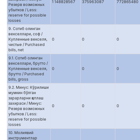
1 148828567
375963087
772865480
Резерв возможных
убытков / Less:
reserve for possible
losses
9. Сотиб олинган
векселлари, соф /
Купленные векселя,
0
0
0
чистые / Purchased
bills, net
9.1. Сотиб олинган
векселлари, брутто /
Купленные векселя,
0
0
0
брутто / Purchased
bills, gross
9.2. Минус: Кўрилиши
мумкин бўлган
зарарларни қоплаш
захираси / Минус:
0
0
0
Резерв возможных
убытков / Less:
reserve for possible
losses
10. Молиявий
инструментлар