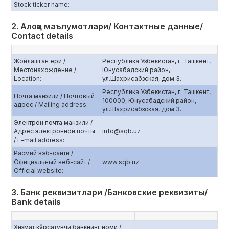
Stock ticker name:
2. Алоқа маълумотлари/ Контактные данные/
Contact details
Жойлашган ери /
Республика Узбекистан, г. Ташкент,
Местонахождение /
Юнусабадский район,
Location:
ул.Шахрисабзская, дом 3.
Республика Узбекистан, г. Ташкент,
Почта манзили / Почтовый
100000, Юнусабадский район,
адрес / Mailing address:
ул.Шахрисабзская, дом 3.
Электрон почта манзили /
Адрес электронной почты
info@sqb.uz
/ E-mail address:
Расмий вэб-сайти /
Официальный веб-сайт /
www.sqb.uz
Official website:
3. Банк реквизитлари /Банковские реквизиты/
Bank details
Хизмат кўрсатувчи банкнинг номи /