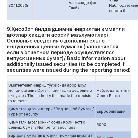
Член
Александр фон
30.11.2023г.
Наблюдательн
Глайх
совета банка
9.Ҳисобот йилда қўшимча чиқарилган қимматли
қоғозлар ҳақидаги асосий маълумотлар/
Основные сведения о дополнительно
выпущенных ценных бумагах (заполняется,
если в отчетном периоде осуществлялся
выпуск ценных бумаг)/ Basic information about
additionally issued securities (to be completed if
securities were issued during the reporting period)
Эмитентнинг чиқариш тўғрисида қарор қабул
килган органи / Орган, принявший решение о
Наблюдательный
выпуске / The authority that made the decision
Совет Банка
to release
Қимматли қоғознинг тури / Вид ценной бумаги /
Еврооблигация
Type of security
Қимматли қоғозларнинг сони / Количество
5000
ценных бумаг / Number of securities
Бир дона қимматли қоғознинг номинал қиймати /
20 тысяч