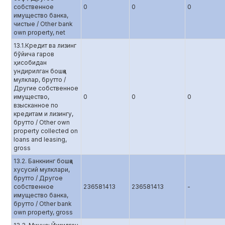
собственное
0
0
0
имущество банка,
чистые / Other bank
own property, net
13.1.Кредит ва лизинг
бўйича гаров
ҳисобидан
ундирилган бошқа
мулклар, брутто /
Другие собственное
имущество,
0
0
0
взысканное по
кредитам и лизингу,
брутто / Other own
property collected on
loans and leasing,
gross
13.2. Банкнинг бошқа
хусусий мулклари,
брутто / Другое
собственное
236581413
236581413
-
имущество банка,
брутто / Other bank
own property, gross