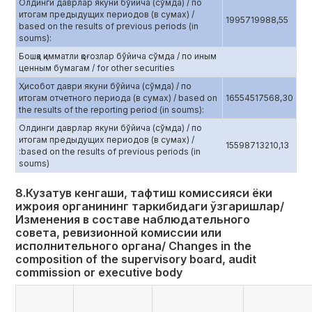
Олдинги даврлар якуни бўйича (сўмда) / по
итогам предыдущих периодов (в сумах) /
1995719988,55
based on the results of previous periods (in
soums):
Бошқа қимматли қоғозлар бўйича сўмда / по иным
ценным бумагам / for other securities
Ҳисобот даври якуни бўйича (сўмда) / по
итогам отчетного периода (в сумах) / based on
16554517568,30
the results of the reporting period (in soums):
Олдинги даврлар якуни бўйича (сўмда) / по
итогам предыдущих периодов (в сумах) /
15598713210,13
:based on the results of previous periods (in
soums)
8.Кузатув кенгаши, тафтиш комиссияси ёки
ижроия органининг таркибидаги ўзгаришлар/
Изменения в составе наблюдательного
совета, ревизионной комиссии или
исполнительного органа/ Changes in the
composition of the supervisory board, audit
commission or executive body