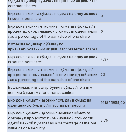
Оддий акциялар бўйича / по простым акциям / for
common shares
Бир дона акцияга сўмда / в сумах на одну акцию /
0
in soums per share:
Бир дона акциянинг номинал қийматига фоизда / в
процентах к номинальной стоимости одной акции
0
/ as a percentage of the par value of one share
Имтиёзли акциялар бўйича / по
привилегированным акциям / for preferred shares
Бир дона акцияга сўмда / в сумах на одну акцию /
4.37
in soums per share:
Бир дона акциянинг номинал қийматига фоизда / в
процентах к номинальной стоимости одной акции
23
/ as a percentage of the par value of one share
Бошқа қимматли қоғозлар бўйича сўмда / по иным
ценным бумагам / for other securities
Бир дона қимматли қоғознинг сўмда / в сумах на
141895855,00
одну ценную бумагу / in soums per security:
Бир дона қимматли қоғознинг номинал қийматига
фоизда / в процентах к номинальной стоимости
5.75
одной ценной бумаги / as a percentage of the par
value of one security