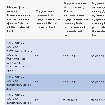
Муҳим факт юз
Муҳим ф
Муҳим факт
берган сана /
эълон қ
номи /
Муҳим факт
Дата
сана / 
Наименование
рақами / №
наступления
публика
существенного
существенного
существенного
существ
факта / Name
факта / No. of
факта / Date of
факта / 
of the material
material fact
occurrence of
publicat
fact
the material
the mate
fact
fact
Изменение в
составе
Наблюдательного
совета,
08
30.11.2022г.
05.01.202
Ревизионной
комиссии,
Исполнительного
органа
Изменение в
составе
36
30.11.2022г.
07.01.202
аффилированных
лиц
Изменение в
составе
36
15.05.2023г.
15.05.202
аффилированных