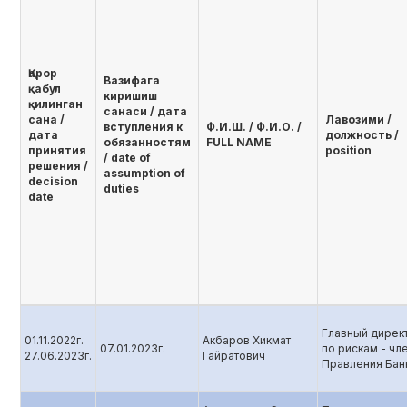
Қарор
Вазифага
қабул
киришиш
қилинган
санаси / дата
сана /
Лавозими /
вступления к
Ф.И.Ш. / Ф.И.О. /
дата
должность /
обязанностям
FULL NAME
принятия
position
/ date of
решения /
assumption of
decision
duties
date
Главный дирек
01.11.2022г.
Акбаров Хикмат
07.01.2023г.
по рискам - чл
27.06.2023г.
Гайратович
Правления Бан