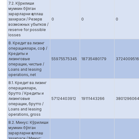
7.2. Кўрилиши
мумкин бўлган
зарарларни қоплаш
захираси / Резерв
0
0
0
возможных убытков /
reserve for possible
losses
8. Кредит ва лизинг
операциялари, соф /
Кредиты и
лизинговые
55975575345
18735480179
372400951
операции, чистые /
Loans and leasing
operations, net
8.1. Кредит ва лизинг
операциялари,
брутто / Кредиты и
лизинговые
57124403912
19111443266
380129606
операции, брутто /
Loans and leasing
operations, gross
8.2. Минус: Кўрилиши
мумкин бўлган
зарарларни қоплаш
захираси / Минус: