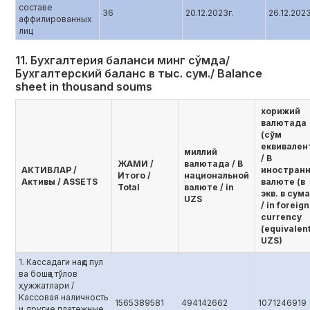
составе
36
20.12.2023г.
26.12.202
аффилированных
лиц
11. Бухгалтерия баланси минг сўмда/
Бухгалтерский баланс в тыс. сум./ Balance
sheet in thousand soums
хорижий
валютада
(сўм
еквивален
миллий
/ В
ЖАМИ /
валютада / В
AКТИВЛАР /
иностран
Итого /
национальной
Активы / ASSETS
валюте (в
Total
валюте / in
экв. в сума
UZS
/ in foreign
currency
(equivalent
UZS)
1. Кассадаги нақд пул
ва бошқа тўлов
ҳужжатлари /
Кассовая наличность
1565389581
494142662
1071246919
и другие платежные