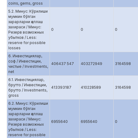
coins, gems, gross
5.2. Минус: Кўрилиши
мумкин бўлган
зарарларни қоплаш
захираси / Минус:
0
0
0
Резерв возможных
убытков / Less:
reserve for possible
losses
6. Инвестициялар,
соф / Инвестиции,
406437 547
403272949
3164598
чистые / Investments,
net
6.1. Инвестициялар,
брутто / Инвестиции,
413393187
410228589
3164598
брутто / Investments,
gross
6.2. Минус: Кўрилиши
мумкин бўлган
зарарларни қоплаш
захираси / Минус:
6955640
6955640
0
Резерв возможных
убытков / Less:
reserve for possible