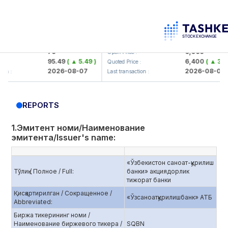
orbank> ATB)
UZMK (<O'zmetkombinat> AJ)
79
6,099
Open Price :
95.49
( ▲ 5.49 )
6,400
( ▲ 300.04 )
Quoted Price :
2026-08-07
2026-08-07
Last transaction :
REPORTS
1.Эмитент номи/Наименование
эмитента/Issuer's name:
«Ўзбекистон саноат-қурилиш
Тўлиқ / Полное / Full:
банки» акциядорлик
тижорат банки
Қисқартирилган / Сокращенное /
«Ўзсаноатқурилишбанк» АТБ
Abbreviated:
Биржа тикерининг номи /
Наименование биржевого тикера /
SQBN