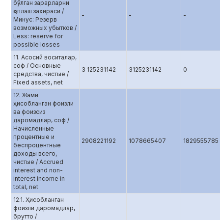
бўлган зарарларни
қоплаш захираси /
-
-
-
Минус: Резерв
возможных убытков /
Less: reserve for
possible losses
11. Асосий воситалар,
соф / Основные
3 125231142
3125231142
0
средства, чистые /
Fixed assets, net
12. Жами
ҳисобланган фоизли
ва фоизсиз
даромадлар, соф /
Начисленные
процентные и
2908221192
1078665407
1829555785
беспроцентные
доходы всего,
чистые / Accrued
interest and non-
interest income in
total, net
12.1. Ҳисобланган
фоизли даромадлар,
брутто /