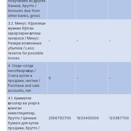
получению из других
банков, брутто /
Amounts due from
other banks, gross
3.2. Минус: Кўрилиши
мумкин бўлган
зарарларни қоплаш
захираси / Минус:
-
-
-
Резерв возможных
убытков / Less:
reserve for possible
losses
4. Олди-сотди
хисобварақлар /
Счета купли и
0
-
-
продажи, чистые /
Purchase and sale
accounts, net
4.1. Қимматли
қоғозлар ва уларга
қилинган
инвестициялар,
брутто / Ценные
2056792700
1933405000
123387700
бумаги для купли
продажи, брутто /