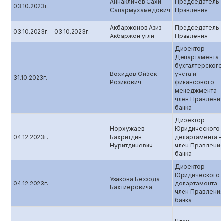
Аннакличев Сахи
Председатель
03.10.2023г.
Сапармухамедович
Правления
Акбаржонов Азиз
Председатель
03.10.2023г.
03.10.2023г.
Акбаржон угли
Правления
Директор
Департамента
бухгалтерског
Вохидов Ойбек
учёта и
31.10.2023г.
Розикович
финансового
менеджмента -
член Правлени
банка
Директор
Норхужаев
Юридического
04.12.2023г.
Бахритдин
департамента 
Нуритдинович
член Правлени
банка
Директор
Юридического
Узакова Бехзода
04.12.2023г.
департамента 
Бахтиёровича
член Правлени
банка