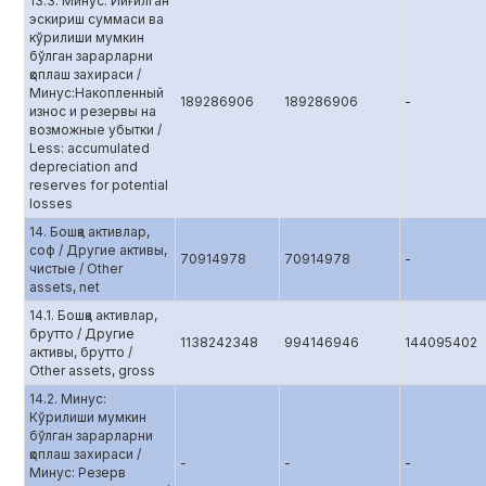
13.3. Минус: Йиғилган
эскириш суммаси ва
кўрилиши мумкин
бўлган зарарларни
қоплаш захираси /
Минус:Накопленный
189286906
189286906
-
износ и резервы на
возможные убытки /
Less: accumulated
depreciation and
reserves for potential
losses
14. Бошқа активлар,
соф / Другие активы,
70914978
70914978
-
чистые / Other
assets, net
14.1. Бошқа активлар,
брутто / Другие
1138242348
994146946
144095402
активы, брутто /
Other assets, gross
14.2. Минус:
Кўрилиши мумкин
бўлган зарарларни
қоплаш захираси /
-
-
-
Минус: Резерв