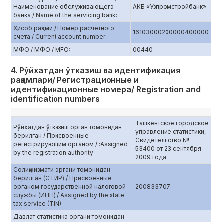
Наименование обслуживающего
АКБ «Узпромстройбанк»
банка / Name of the servicing bank:
Ҳисоб рақами / Номер расчетного
16103000200000400000
счета / Current account number:
МФО / МФО / MFO:
00440
4. Рўйхатдан ўтказиш ва идентификация
рақамлари/ Регистрационные и
идентификационные номера/ Registration and
identification numbers
Ташкентское городское
Рўйхатдан ўтказиш орган томонидан
управление статистики,
берилган / Присвоенные
Свидетельство №
регистрирующим органом / :Assigned
53400 от 23 сентября
by the registration authority
2009 года
Солиқ хизмати органи томонидан
берилган (СТИР) / Присвоенные
органом государственной налоговой
200833707
службы (ИНН) / Assigned by the state
tax service (TIN):
Давлат статистика органи томонидан