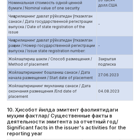
Номинальная стоимость одной ценной
долл.CША
бумаги / Nominal value of one security
Чиқарилишнинг давлат рўйхатидан ўтказилган
санаси / Дата государственной регистрации
-
выпуска / Date of state registration of the
issue
Чиқарилишнинг давлат рўйхатидан ўтказилган
рақами / Номер государственной регистрации
-
выпуска / Issue state registration number:
Жойлаштириш шакли / Способ размещения /
Закрытая
Method of placement
подписка
Жойлаштиришнинг бошланиш санаси / Дата
27.06.2023
начала размещения / Start date of placement
Жойлаштиришнинг якунланиш санаси / Дата
окончания размещения /End date of
04.08.2023
placement
10. Ҳисобот йилда эмитент фаолиятидаги
муҳим фактлар/ Существенные факты в
деятельности эмитента за отчетный год/
Significant facts in the issuer's activities for the
reporting year