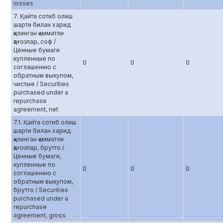
losses
7. Қайта сотиб олиш
шарти билан харид
қилинган қимматли
қоғозлар, соф /
Ценные бумаги
купленные по
0
0
0
соглашению c
обратным выкупом,
чистые / Securities
purchased under a
repurchase
agreement, net
7.1. Қайта сотиб олиш
шарти билан харид
қилинган қимматли
қоғозлар, брутто /
Ценные бумаги,
купленные по
0
0
0
соглашению с
обратным выкупом,
брутто / Securities
purchased under a
repurchase
agreement, gross