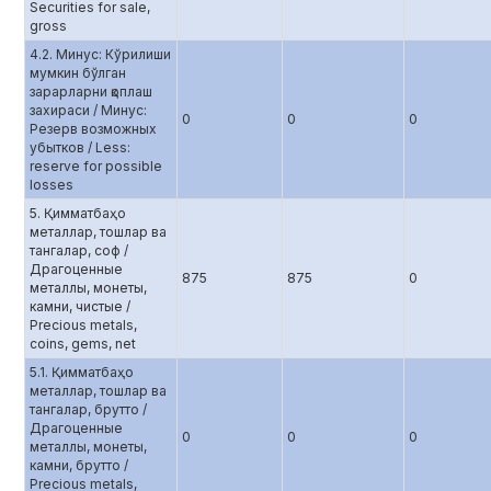
Securities for sale,
gross
4.2. Минус: Кўрилиши
мумкин бўлган
зарарларни қоплаш
захираси / Минус:
0
0
0
Резерв возможных
убытков / Less:
reserve for possible
losses
5. Қимматбаҳо
металлар, тошлар ва
тангалар, соф /
Драгоценные
875
875
0
металлы, монеты,
камни, чистые /
Precious metals,
coins, gems, net
5.1. Қимматбаҳо
металлар, тошлар ва
тангалар, брутто /
Драгоценные
0
0
0
металлы, монеты,
камни, брутто /
Precious metals,