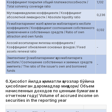
Коэффициент покрытия общий платежеспособности /
1,132
Total solvency coverage ratio
Мутлақ ликвидлилик коэффициенти / Коэффициент
0,236
абсолютной ликвидности / Absolute liquidity ratio
Ўз маблағларининг жалб қилинган маблағларига нисбати
коэффициенти / Коэффициент соотношения собственного
0,132
привлечения и собственных средств / Ratio of own
attraction and own funds
Асосий воситаларни янгилаш коэффициенти /
Коэффициент обновления основных фондов / Fixed
-
assets renewal ratio
Эмитентнинг ўз маблағларининг қарз маблағларига
нисбати / Соотношение собственных и заемных средств
-
эмитента / The ratio of the issuer's own and borrowed
funds
6.Ҳисобот йилда қимматли қоғозлар бўйича
ҳисобланган даромадлар миқдори/ Объем
начисленных доходов по ценным бумагам в
отчетном году/ Volume of accrued income on
securities in the reporting year