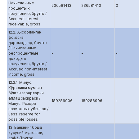
Начисленные
236581413
236581413
0
проценты к
получению, брутто /
Accrued interest
receivable, gross
12.2. Ҳисобланган
фоизсиз
даромадлар, брутто
/ Начисленные
беспроцентные
-
-
-
доходы к
получению, брутто /
Accrued non-interest
income, gross
12.2.1. Минус:
Кўрилиши мумкин
бўлган зарарларни
қоплаш захираси /
189286906
189286906
-
Минус: Резерв
возможных убытков /
Less: reserve for
possible losses
13. Банкнинг бошқа
хусусий мулклари,
соф / Другое