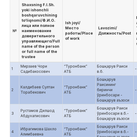
Shaxsning F.I.Sh.
yoki ishonchli
boshqaruvchining
to‘liqnomi/Ф.И.О.
Ish joyi/
лица или полное
Место
Lavozimi/
№
наименование
работы/Place
Должность/Post
доверительного
of work
управляющего/Full
name of the person
or full name of the
trustee
Мирзаев Чори
“Туронбанк”
Бошқарув Раиси
1
-
Садибакосович
АТБ
в.б.
Бошқарув
Раисининг
Калдибаев Султaн
“Туронбанк”
2
биринчи
-
Торабекович
АТБ
ўринбосари -
Бошқарув аъзоси
Бошқарув Раиси
Рустамов Дилшод
“Туронбанк”
3
ўринбосари в.б.-
-
Абдухаписович
АТБ
Бошқарув аъзоси
Бошқарув Раиси
Ибрагимова Шахло
“Туронбанк”
4
ўринбосари в.б.-
-
Алимбаевна
АТБ
Бошқарув аъзоси