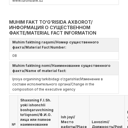
www.turonbank.uz
MUHIM FAKT TO‘G‘RISIDA AXBOROT/
ИНФОРМАЦИЯ О СУЩЕСТВЕННОМ
ФАКТЕ/MATERIAL FACT INFORMATION
Muhim faktning raqami/Номер существенного
факта/Material Fact Number:
08
Muhim faktning nomi/Наименование существенного
факта/Name of material fact:
Ijroiya organining tarkibidagi o‘zgarishlar/Изменение в
составе исполнительного органа/Change in the
composition of the executive agency
Shaxsning F.I.Sh.
yoki ishonchli
boshqaruvchining
to‘liqnomi/Ф.И.О.
Ish joyi/
лица или полное
Место
Lavozimi/
№
наименование
работы/Place
Должность/Post