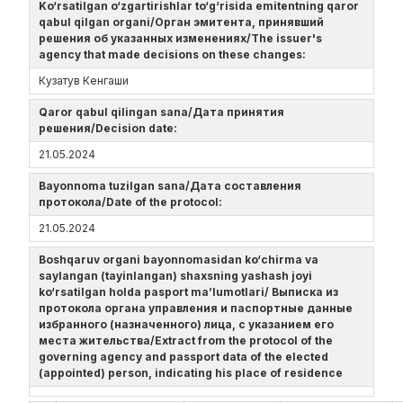
Ko‘rsatilgan o‘zgartirishlar to‘g‘risida emitentning qaror
qabul qilgan organi/Орган эмитента, принявший
решения об указанных изменениях/The issuer's
agency that made decisions on these changes:
Кузатув Кенгаши
Qaror qabul qilingan sana/Дата принятия
решения/Decision date:
21.05.2024
Bayonnoma tuzilgan sana/Дата составления
протокола/Date of the protocol:
21.05.2024
Boshqaruv organi bayonnomasidan ko‘chirma va
saylangan (tayinlangan) shaxsning yashash joyi
ko‘rsatilgan holda pasport ma’lumotlari/ Выписка из
протокола органа управления и паспортные данные
избранного (назначенного) лица, с указанием его
места жительства/Extract from the protocol of the
governing agency and passport data of the elected
(appointed) person, indicating his place of residence