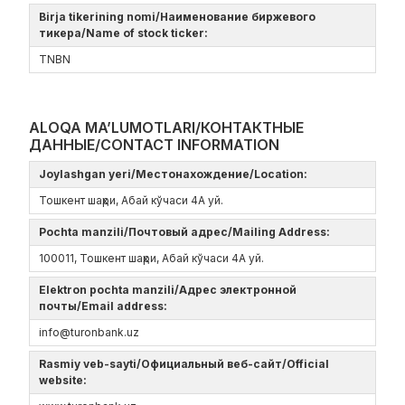
Birja tikerining nomi/Наименование биржевого
тикера/Name of stock ticker:
TNBN
ALOQA MA’LUMOTLARI/КОНТАКТНЫЕ
ДАННЫЕ/CONTACT INFORMATION
Joylashgan yeri/Местонахождение/Location:
Тошкент шаҳри, Абай кўчаси 4А уй.
Pochta manzili/Почтовый адрес/Mailing Address:
100011, Тошкент шаҳри, Абай кўчаси 4А уй.
Elektron pochta manzili/Адрес электронной
почты/Email address:
info@turonbank.uz
Rasmiy veb-sayti/Официальный веб-сайт/Official
website: