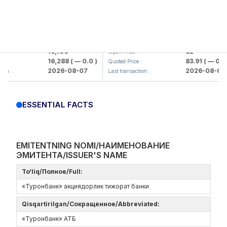
lmaliq KMK> AJ)
KFSK (<Kafolat sug'urta kompaniya
16,100
82
Open Price :
16,288
( — 0.0 )
83.91
( — 0.0 )
Quoted Price :
2026-08-07
2026-08-07
 :
Last transaction :
ESSENTIAL FACTS
EMITENTNING NOMI/НАИМЕНОВАНИЕ
ЭМИТЕНТА/ISSUER'S NAME
To‘liq/Полное/Full:
«Туронбанк» акциядорлик тижорат банки
Qisqartirilgan/Сокращенное/Abbreviated:
«Туронбанк» АТБ