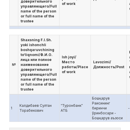
доверительного
of work
управляющего/Full
name of the person
or full name of the
trustee
Shaxsning F.I.Sh.
yoki ishonchli
boshqaruvchining
to‘liqnomi/Ф.И.О.
Ish joyi/
лица или полное
Место
Lavozimi/
№
наименование
работы/Place
Должность/Post
доверительного
of work
управляющего/Full
name of the person
or full name of the
trustee
Бошқарув
Раисининг
Калдибаев Султaн
“Туронбанк”
1
биринчи
-
Торабекович
АТБ
ўринбосари -
Бошқарув аъзоси