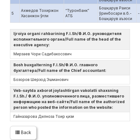
Бошқарув Раиси
Ахмедов Тохиржон
“Туронбанк”
5
ўринбосари в.б.-
-
Хасанжон ўғли
АТБ
Бошқарув аъзоси
Ijroiya organi rahbarining F.I.Sh/Ф.И.О. руководителя
исполнительного органа/Full name of the head of the
executive agency:
Мирзаев Чори Садибакосович
Bosh buxgalterning F.I.Sh/Ф.И.О. главного
бухгалтера/Full name of the Chief accountant:
Бозоров Шерзод Эшманович
Veb-saytda axborot joylashtirgan vakolatli shaxsning
F.I.Sh./ Ф.И.О. уполномоченного лица, разместившего
информацию на веб-сайте/Full name of the authorized
person who posted the information on the website:
Гайназарова Дилноза Тоир қизи
Back