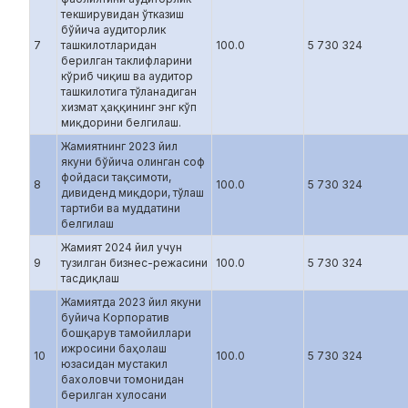
текширувидан ўтказиш
бўйича аудиторлик
7
ташкилотларидан
100.0
5 730 324
берилган таклифларини
кўриб чиқиш ва аудитор
ташкилотига тўланадиган
хизмат ҳаққининг энг кўп
миқдорини белгилаш.
Жамиятнинг 2023 йил
якуни бўйича олинган соф
фойдаси тақсимоти,
8
100.0
5 730 324
дивиденд миқдори, тўлаш
тартиби ва муддатини
белгилаш
Жамият 2024 йил учун
9
тузилган бизнес-режасини
100.0
5 730 324
тасдиқлаш
Жамиятда 2023 йил якуни
буйича Корпоратив
бошқарув тамойиллари
ижросини баҳолаш
10
100.0
5 730 324
юзасидан мустакил
бахоловчи томонидан
берилган хулосани