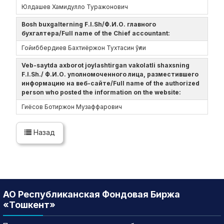
Юлдашев Хамидулло Туражонович
Bosh buxgalterning F.I.Sh/Ф.И.О. главного
бухгалтера/Full name of the Chief accountant:
Гойиббердиев Бахтиёржон Тухтасин ўғли
Veb-saytda axborot joylashtirgan vakolatli shaxsning
F.I.Sh./ Ф.И.О. уполномоченного лица, разместившего
информацию на веб-сайте/Full name of the authorized
person who posted the information on the website:
Гиёсов Ботиржон Музаффарович
Назад
АО Республиканская Фондовая Биржа
«Тошкент»