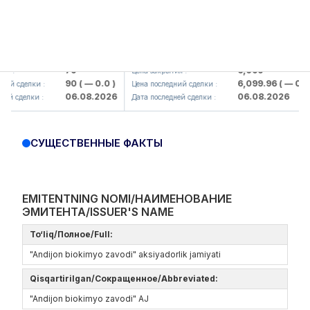
amkorbank> ATB)
UZMK (<O'zmetkombinat> AJ)
79
6,099
 :
Цена закрытия :
90
( — 0.0 )
6,099.96
( — 0.0 )
й сделки :
Цена последний сделки :
06.08.2026
06.08.2026
й сделки :
Дата последней сделки :
СУЩЕСТВЕННЫЕ ФАКТЫ
EMITENTNING NOMI/НАИМЕНОВАНИЕ
ЭМИТЕНТА/ISSUER'S NAME
To‘liq/Полное/Full:
"Andijon biokimyo zavodi" aksiyadorlik jamiyati
Qisqartirilgan/Сокращенное/Abbreviated:
"Andijon biokimyo zavodi" AJ