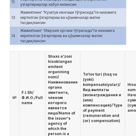
12
узгартиришлар кабул килинсин
Жамиятнинг “Кузатув кенгаши тўгрисида”ги низомига
13
киртилган ўзгартириш ва қўшимчалар матни
тасдиқлансин
Жамиятнинг “Ижроия органи тўгрисида”ги низомига
14
киритилган ўзгартириш ва қўшимчалар матни
тасдиқлансин
Shaxs a’zosi
hisoblangan
emitent
organining
To‘lov turi (haq va
nomi/
(yoki)
Наименование
kompensatsiyalar)/
His
органа
Вид выплаты
sum
F.I.Sh/
эмитента,
(вознаграждения и
Нач
№
Ф.И.О./Full
членом
(или)
сум
name
которого
компенсация)/Type
(су
является
of payment
amo
лицо/Name of
(remuneration and
the issuer's
(or) compensation)
agency of
which the
person is a