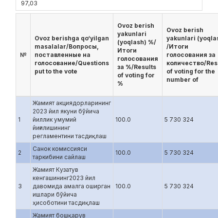
97,03
Ovoz berish
Ovoz berish
yakunlari
Ovoz berishga qo‘yilgan
yakunlari (yoqla
(yoqlash) %/
masalalar/Вопросы,
/Итоги
Итоги
№
поставленные на
голосования за
голосования
голосование/Questions
количество/Res
за %/Results
put to the vote
of voting for the
of voting for
number of
%
Жамият акциядорларининг
2023 йил якуни бўйича
1
йиллик умумий
100.0
5 730 324
йиғилишининг
регламентини тасдиқлаш
Санок комиссияси
2
100.0
5 730 324
таркибини сайлаш
Жамият Кузатув
кенгашининг2023 йил
3
давомида амалга оширган
100.0
5 730 324
ишлари бўйича
ҳисоботини тасдиқлаш
Жамият бошқарув