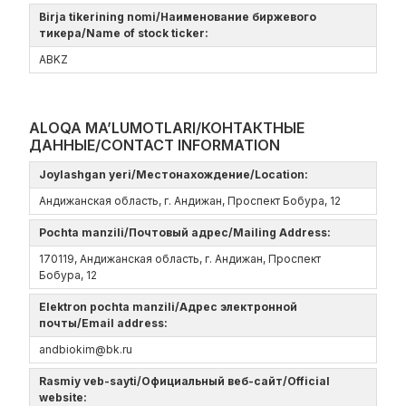
Birja tikerining nomi/Наименование биржевого
тикера/Name of stock ticker:
ABKZ
ALOQA MA’LUMOTLARI/КОНТАКТНЫЕ
ДАННЫЕ/CONTACT INFORMATION
Joylashgan yeri/Местонахождение/Location:
Андижанская область, г. Андижан, Проспект Бобура, 12
Pochta manzili/Почтовый адрес/Mailing Address:
170119, Андижанская область, г. Андижан, Проспект
Бобура, 12
Elektron pochta manzili/Адрес электронной
почты/Email address:
andbiokim@bk.ru
Rasmiy veb-sayti/Официальный веб-сайт/Official
website: