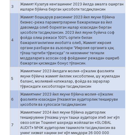
Жамият Кузатув кенгашининг 2023 йилда амалга оширган
3
ишлари бўйича берган ҳисоботи тасдиқлансин
Жамият бошқарув раисининг 2023 йил якуни бўйича
бизнес-режа параметрларини бажарилиши ва йил
давомида олиб борилган ишлар юзасидан берган
ҳисоботи тасдиқлансин. 2023 йил якуни буйича соф
фойда олиш режаси 100% ортиги билан
4
бажарилганлигини инобатга олиб, Жамият ижроия
органи рахбари ва аъзолари “Ижроия органига ҳақ
тўлаш тартиби тўғрисида” ги низомнинг тегишли
моддаларига асосан соф фойданинг режадан ошириб
бажарган қисмидан бонус тўлансин.
Жамиятнинг 2023 йилдаги молия-хўжалик фаолияти
якуни бўйича жамият йиллик хисоботини, шу жумладан
5
баланс, молиявий натижалар, фойда ва зарарлар
тўғрисидаги хисоботлари тасдиқлансин
Жамиятнинг 2023 йил якуни бўйича молия-хўжалик
6
фаолияти юзасидан ўтказилган аудиторлик текшируви
ҳисоботи ва хулосаси тасдиқлансин
Жамиятнинг 2024 йил якуни бўйича аудиторлик
текширувини ўтказиш учун ташқи аудитори этиб энг кўп
овоз олган Тошкент шахрида жойлашган «GLOBAL
7
AUDIT» МЧЖ аудиторлик ташкилоти тасдиқлансин ва
унинг хизмат хақини энг кўп миқдори 26 000 000