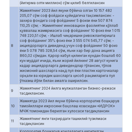
(йигирма олти миллион) сўм қилиб белгилансин
Жамиятнинг 2023 йил якуни бўйича олган 10 157 482
205,07 сўм соф фойдаси қуйидагича тақсимлансин: -
захира фондига соф фойданинг 5 фоизи ёки 507 874
110,25 сўм; - Жамиятнинг инновацион фаолиятни қўллаб
қуввалаш жамғармасига соф фойданинг 10 фоиз ёки 1 015
748 220,51 сўм; - Ишлаб чиқаришни ривожлантиришга
соф фойданинг 35% фоиз ёки 3 555 074 545,77 сўм; -
8
акциядорларга дивиденд учун соф фойданинг 50 фоиз
ёки 5 078 785 328,54 сўм, яъни хар бир дона акцияга
860,02 сўмдан. Қарор кабул қилинган кундан бошлаб 60
кун муддат ичида, яъни жорий йилнинг 28 август кунига
кадар акциядорларга дивидендлар тўлансин, тўлов
жисмоний шахсларга нақд пул ёки пластик карточкалар
орқали ва юридик шахсларга ҳисоб рақамларига пул
ўтказиш йўли билан амалга оширилсин.
Жамиятнинг 2024 йилга мулжалланган бизнес-режаси
9
тасдиклансин.
Жамиятда 2023 йил якуни бўйича корпоратив бошқарув
10
тамойиллари ижросини баҳолаш юзасидан «ИДРОК»
МЧЖ томонидан берилган хулосаси тасдиқлансин
Жамиятнинг янги тахрирдаги ташкилий тузилмаси
11
тасдиқлансин
Корпоратив бошкарув коидаларига киритилган