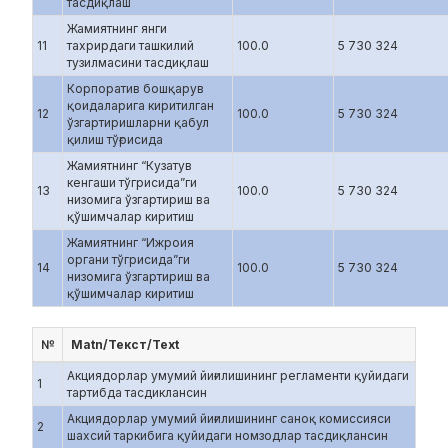
тасдиқлаш
Жамиятнинг янги
11
тахрирдаги ташкилий
100.0
5 730 324
тузилмасини тасдиқлаш
Корпоратив бошқарув
қоидаларига киритилган
12
100.0
5 730 324
ўзгартиришларни қабул
қилиш тўғрисида
Жамиятнинг “Кузатув
кенгаши тўгрисида”ги
13
100.0
5 730 324
низомига ўзгартириш ва
қўшимчалар киритиш
Жамиятнинг “Ижроия
органи тўгрисида”ги
14
100.0
5 730 324
низомига ўзгартириш ва
қўшимчалар киритиш
№
Matn/Текст/Text
Акциядорлар умумий йиғилишининг регламенти қуйидаги
1
тартибда тасдиклансин
Акциядорлар умумий йиғилишининг cаноқ комиссияси
2
шахсий таркибига қуйидаги номзодлар тасдиқлансин