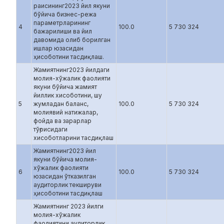
раисининг2023 йил якуни
бўйича бизнес-режа
параметрларининг
4
100.0
5 730 324
бажарилиши ва йил
давомида олиб борилган
ишлар юзасидан
ҳисоботини тасдиқлаш.
Жамиятнинг2023 йилдаги
молия-хўжалик фаолияти
якуни бўйича жамият
йиллик хисоботини, шу
5
жумладан баланс,
100.0
5 730 324
молиявий натижалар,
фойда ва зарарлар
тўғрисидаги
хисоботларини тасдиқлаш
Жамиятнинг2023 йил
якуни бўйича молия-
хўжалик фаолияти
6
100.0
5 730 324
юзасидан ўтказилган
аудиторлик текшируви
ҳисоботини тасдиқлаш
Жамиятнинг 2023 йилги
молия-хўжалик
фаолиятини аудиторлик