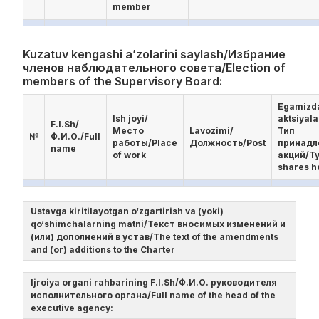
member
Kuzatuv kengashi a’zolarini saylash/Избрание
членов наблюдательного совета/Election of
members of the Supervisory Board:
Egamizd
Ish joyi/
aktsiyala
F.I.Sh/
Место
Lavozimi/
Тип
№
Ф.И.О./Full
работы/Place
Должность/Post
принад
name
of work
акций/Ty
shares h
Ustavga kiritilayotgan o‘zgartirish va (yoki)
qo‘shimchalarning matni/Текст вносимых изменений и
(или) дополнений в устав/The text of the amendments
and (or) additions to the Charter
Ijroiya organi rahbarining F.I.Sh/Ф.И.О. руководителя
исполнительного органа/Full name of the head of the
executive agency: