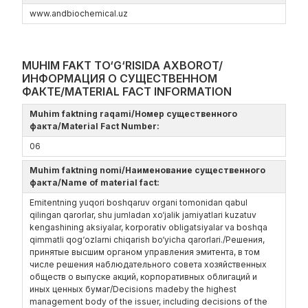
www.andbiochemical.uz
MUHIM FAKT TO‘G‘RISIDA AXBOROT/
ИНФОРМАЦИЯ О СУЩЕСТВЕННОМ
ФАКТЕ/MATERIAL FACT INFORMATION
Muhim faktning raqami/Номер существенного
факта/Material Fact Number:
06
Muhim faktning nomi/Наименование существенного
факта/Name of material fact:
Emitentning yuqori boshqaruv organi tomonidan qabul
qilingan qarorlar, shu jumladan xo‘jalik jamiyatlari kuzatuv
kengashining aksiyalar, korporativ obligatsiyalar va boshqa
qimmatli qog‘ozlarni chiqarish bo‘yicha qarorlari./Решения,
принятые высшим органом управления эмитента, в том
числе решения наблюдательного совета хозяйственных
обществ о выпуске акций, корпоративных облигаций и
иных ценных бумаг/Decisions madeby the highest
management body of the issuer, including decisions of the