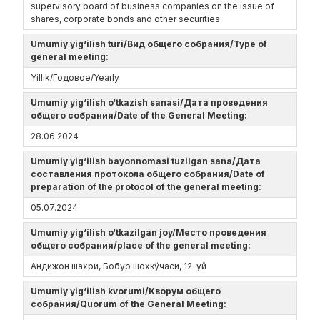
supervisory board of business companies on the issue of
shares, corporate bonds and other securities
Umumiy yig‘ilish turi/Вид общего собрания/Type of
general meeting:
Yillik/Годовое/Yearly
Umumiy yig‘ilish o‘tkazish sanasi/Дата проведения
общего собрания/Date of the General Meeting:
28.06.2024
Umumiy yig‘ilish bayonnomasi tuzilgan sana/Дата
составления протокола общего собрания/Date of
preparation of the protocol of the general meeting:
05.07.2024
Umumiy yig‘ilish o‘tkazilgan joy/Место проведения
общего собрания/place of the general meeting:
Андижон шахри, Бобур шохкўчаси, 12-уй
Umumiy yig‘ilish kvorumi/Кворум общего
собрания/Quorum of the General Meeting: