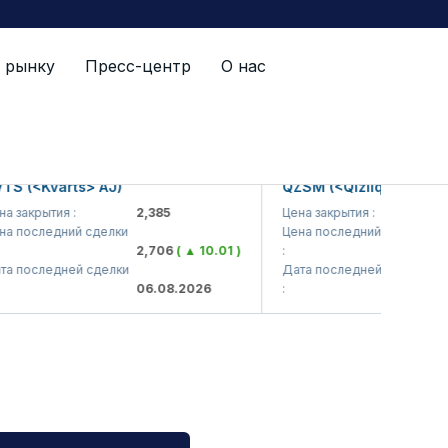
 рынку
Пресс-центр
О нас
<Kvarts> AJ)
QZSM (<Qizilqumsement> A
крытия :
2,385
Цена закрытия :
1,208
следний сделки
Цена последний сделки
2,706
( ▲ 10.01 )
:
1,203
(
следней сделки
Дата последней сделки
06.08.2026
:
06.08.