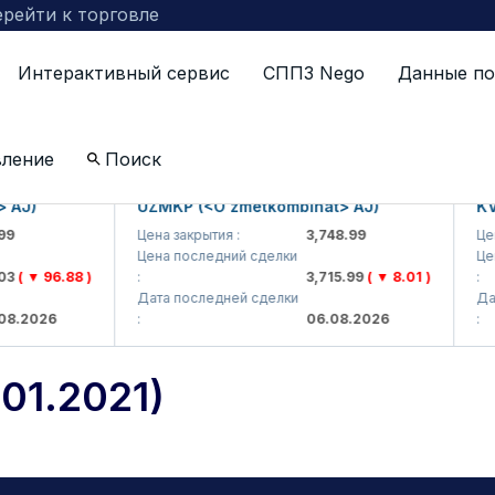
рейти к торговле
Интерактивный сервис
СППЗ Nego
Данные по
лари (28.01.2021)
вление
Поиск
)
UZMKP (<O'zmetkombinat> AJ)
KVTS (
Цена закрытия :
3,748.99
Цена за
Цена последний сделки
Цена по
▼ 96.88 )
:
3,715.99
( ▼ 8.01 )
:
Дата последней сделки
Дата по
026
:
06.08.2026
:
01.2021)