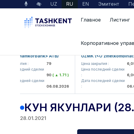
UZ
RU
EN
Эмитент
Пе
Главное
Листинг
Главная
Пресс-центр
Results
Кун якун
Корпоративное упра
B (<Hamkorbank> ATB)
UZMK (<O'zmetkombinat> AJ
 закрытия :
79
Цена закрытия :
6,099
 последний сделки
Цена последний сделки
90
( ▲ 1.71 )
:
6,003
( 
 последней сделки
Дата последней сделки
06.08.2026
:
06.08.2
КУН ЯКУНЛАРИ (28.
28.01.2021