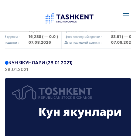
Togg
navig
Olmaliq KMK> AJ)
KFSK (<Kafolat sug'urta kompaniy
16,100
82
я :
Цена закрытия :
16,288
( — 0.0 )
83.91
( — 0.0 )
ий сделки :
Цена последний сделки :
07.08.2026
07.08.2026
ей сделки :
Дата последней сделки :
КУН ЯКУНЛАРИ (28.01.2021)
28.01.2021