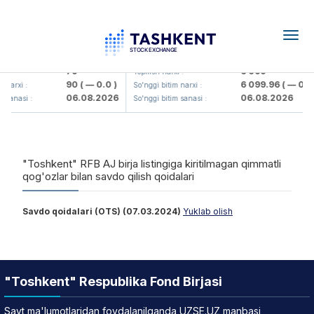
Togg
navig
Hamkorbank> ATB)
UZMK (<O'zmetkombinat> AJ)
79
6 099
i :
Yopilish narxi :
90
( — 0.0 )
6 099.96
( — 0.0 
 narxi :
So'nggi bitim narxi :
06.08.2026
06.08.2026
m sanasi :
So'nggi bitim sanasi :
"Toshkent" RFB AJ birja listingiga kiritilmagan qimmatli
qog'ozlar bilan savdo qilish qoidalari
Savdo qoidalari (OTS) (07.03.2024)
Yuklab olish
"Toshkent" Respublika Fond Birjasi
Sayt ma'lumotlaridan foydalanilganda UZSE.UZ manbasi