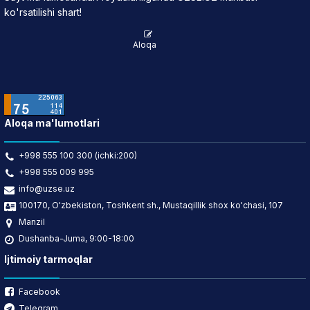
ko'rsatilishi shart!
Aloqa
Aloqa ma'lumotlari
+998 555 100 300 (ichki:200)
+998 555 009 995
info@uzse.uz
100170, O'zbekiston, Toshkent sh., Mustaqillik shox ko'chasi, 107
Manzil
Dushanba-Juma, 9:00-18:00
Ijtimoiy tarmoqlar
Facebook
Telegram