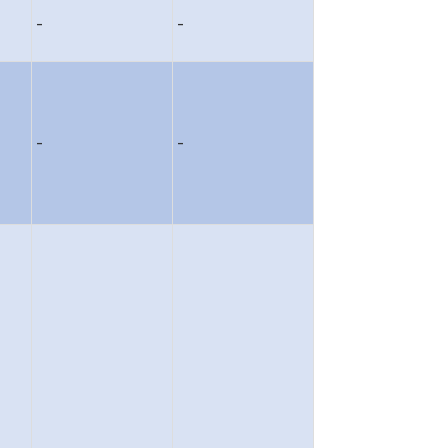
-
-
-
-