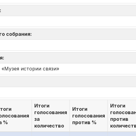
я:
го собрания:
ия:
ие «Музея истории связи»
Итоги
Итоги
тоги
Итоги
голосования
голосова
олосования
голосования
за
против
а %
против %
количество
количест