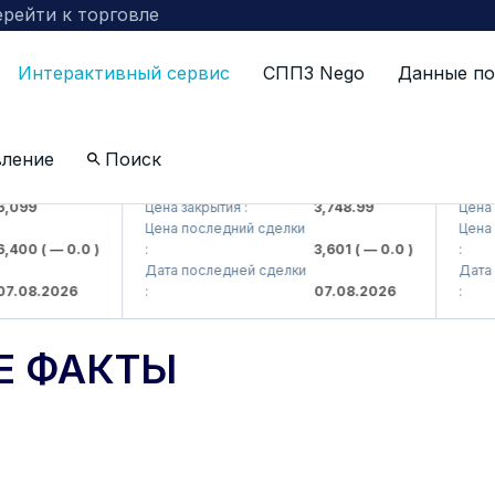
рейти к торговле
Интерактивный сервис
СППЗ Nego
Данные по
вление
Поиск
AJ)
UZMKP (<O'zmetkombinat> AJ)
KVTS (<K
9
Цена закрытия :
3,748.99
Цена закры
Цена последний сделки
Цена посл
0
( — 0.0 )
:
3,601
( — 0.0 )
:
Дата последней сделки
Дата посл
8.2026
:
07.08.2026
:
Е ФАКТЫ