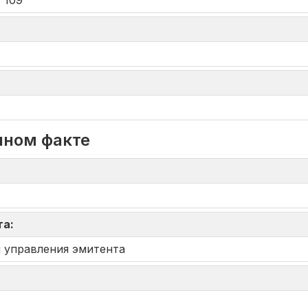
 109
нном факте
та:
 управления эмитента