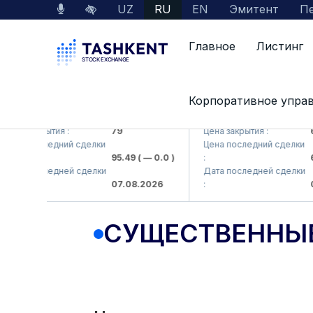
UZ
RU
EN
Эмитент
Пе
Главное
Листинг
Корпоративное упра
B (<Hamkorbank> ATB)
UZMK (<O'zmetkombinat> 
 закрытия :
79
Цена закрытия :
6,09
а последний сделки
Цена последний сделки
95.49
( — 0.0 )
:
6,40
а последней сделки
Дата последней сделки
07.08.2026
:
07.0
СУЩЕСТВЕННЫ