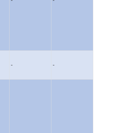
-
-
-
-