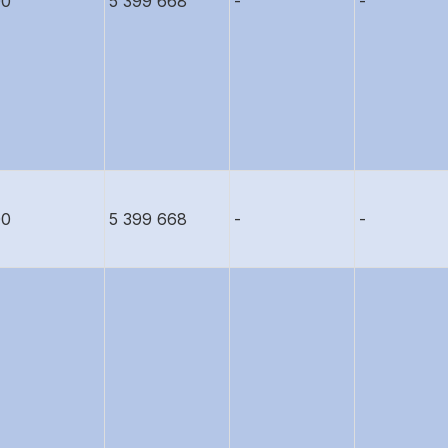
00
5 399 668
-
-
00
5 399 668
-
-