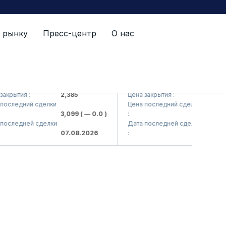
 рынку
Пресс-центр
О нас
varts> AJ)
QZSM (<Qizilqumsement> AJ)
тия :
2,385
Цена закрытия :
1,208
едний сделки
Цена последний сделки
3,099
( — 0.0 )
:
1,220
( — 0.
едней сделки
Дата последней сделки
07.08.2026
:
07.08.2026