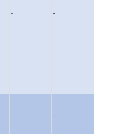
-
-
-
-