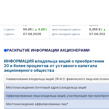
amkorbank> ATB)
UZMK (<O'zmetkombinat> AJ)
79
6,099
 :
Цена закрытия :
94.89
( ▲ 4.89 )
6,359.9
( ▲ 259
й сделки :
Цена последний сделки :
07.08.2026
07.08.2026
й сделки :
Дата последней сделки :
РАСКРЫТИЕ ИНФОРМАЦИИ АКЦИОНЕРАМИ
ИНФОРМАЦИЯ владельца акций о приобретении
20 и более процентов от уставного капитала
акционерного общества
Наименование владельца акций: (Ф.И.О. физического лица или полн
Местонахождение (почтовый адрес) владельца акций
Аффилированные лица владельца акций, участвующие при приобрет
Местонахождение аффилированных лиц*