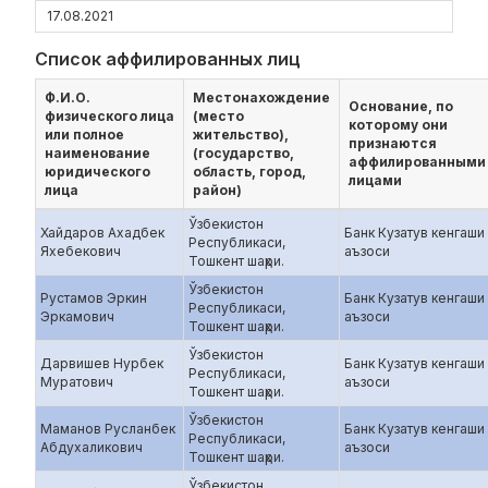
17.08.2021
Список аффилированных лиц
Ф.И.О.
Местонахождение
Основание, по
физического лица
(место
которому они
или полное
жительство),
признаются
наименование
(государство,
аффилированными
юридического
область, город,
лицами
лица
район)
Ўзбекистон
Хайдаров Ахадбек
Банк Кузатув кенгаши
Республикаси,
Яхебекович
аъзоси
Тошкент шаҳри.
Ўзбекистон
Рустамов Эркин
Банк Кузатув кенгаши
Республикаси,
Эркамович
аъзоси
Тошкент шаҳри.
Ўзбекистон
Дарвишев Нурбек
Банк Кузатув кенгаши
Республикаси,
Муратович
аъзоси
Тошкент шаҳри.
Ўзбекистон
Маманов Русланбек
Банк Кузатув кенгаши
Республикаси,
Абдухаликович
аъзоси
Тошкент шаҳри.
Ўзбекистон