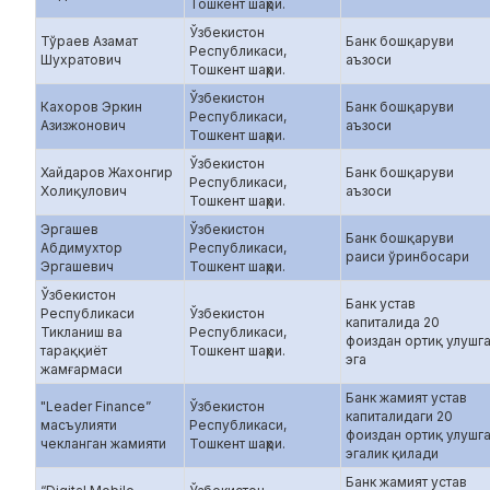
Тошкент шаҳри.
Ўзбекистон
Тўраев Азамат
Банк бошқаруви
Республикаси,
Шухратович
аъзоси
Тошкент шаҳри.
Ўзбекистон
Кахоров Эркин
Банк бошқаруви
Республикаси,
Азизжонович
аъзоси
Тошкент шаҳри.
Ўзбекистон
Хайдаров Жахонгир
Банк бошқаруви
Республикаси,
Холиқулович
аъзоси
Тошкент шаҳри.
Эргашев
Ўзбекистон
Банк бошқаруви
Абдимухтор
Республикаси,
раиси ўринбосари
Эргашевич
Тошкент шаҳри.
Ўзбекистон
Банк устав
Республикаси
Ўзбекистон
капиталида 20
Тикланиш ва
Республикаси,
фоиздан ортиқ улушг
тараққиёт
Тошкент шаҳри.
эга
жамғармаси
Банк жамият устав
"Leader Finance”
Ўзбекистон
капиталидаги 20
масъулияти
Республикаси,
фоиздан ортиқ улушг
чекланган жамияти
Тошкент шаҳри.
эгалик қилади
Банк жамият устав