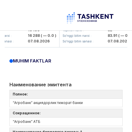
lmaliq KMK> AJ)
KFSK (<Kafolat sug'urta kompaniyas
16 100
82
Yopilish narxi :
16 288
( — 0.0 )
83.91
( — 0.0 )
rxi :
So'nggi bitim narxi :
07.08.2026
07.08.2026
nasi :
So'nggi bitim sanasi :
MUHIM FAKTLAR
Наименование эмитента
Полное:
“Агробанк” акциядорлик тижорат банки
Сокращенное:
“Агробанк” АТБ
Наименование биржевого тикера: *