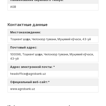
AGB
Контактные данные
Местонахождение:
Тошкент шаҳри, Чилонзор тумани, Муқимий кўчаси, 43-уй
Почтовый адрес:
100096, Тошкент шаҳри, Чилонзор тумани, Муқимий кўчаси,
43-уй
Адрес электронной почты: *
headoffice@agrobank.uz
Официальный веб-сайт:*
www.agrobank.uz