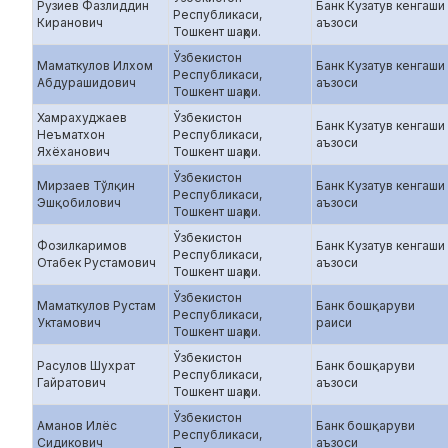
Рузиев Фазлиддин
Банк Кузатув кенгаши
Республикаси,
Киранович
аъзоси
Тошкент шаҳри.
Ўзбекистон
Маматкулов Илхом
Банк Кузатув кенгаши
Республикаси,
Абдурашидович
аъзоси
Тошкент шаҳри.
Хамрахуджаев
Ўзбекистон
Банк Кузатув кенгаши
Неъматхон
Республикаси,
аъзоси
Яхёханович
Тошкент шаҳри.
Ўзбекистон
Мирзаев Тўлқин
Банк Кузатув кенгаши
Республикаси,
Эшқобилович
аъзоси
Тошкент шаҳри.
Ўзбекистон
Фозилкаримов
Банк Кузатув кенгаши
Республикаси,
Отабек Рустамович
аъзоси
Тошкент шаҳри.
Ўзбекистон
Маматкулов Рустам
Банк бошқаруви
Республикаси,
Уктамович
раиси
Тошкент шаҳри.
Ўзбекистон
Расулов Шухрат
Банк бошқаруви
Республикаси,
Гайратович
аъзоси
Тошкент шаҳри.
Ўзбекистон
Аманов Илёс
Банк бошқаруви
Республикаси,
Сидикович
аъзоси