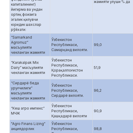
жамияти улуши % да
капиталининг)
йигирма ва ундан
ортиқ фоизига
эгалик қилувчи
юридик шахслар
рўйхати:
“Samarkand
Ўзбекистон
Agromuz”
Республикаси,
99,0
масъулияти
Самарқанд вилояти.
чекланган жамияти
Ўзбекистон
“Karakalpak Mix
Республикаси,
Dairy” масъулияти
51,9
Қорақалпоғистон
чекланган жамияти
Республикаси.
“Сирдарё беда
Ўзбекистон
уруғчилиги”
Республикаси,
96,2
масъулияти
Сирдарё вилояти.
чекланган жамияти
Ўзбекистон
“Кеш агро импекс”
Республикаси,
90,9
МЧЖ
Қашқадарё вилояти
"Agro Finans Lizing"
Ўзбекистон
акциядорлик
Республикаси,
98,8