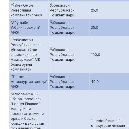
“Ўзбек Омон
Ўзбекистон
Инвестиция
Республикаси,
25,0
компанияси” МЧЖ
Тошкент шаҳри.
"Абу даби
Ўзбекистон
Узбекинвесмент"
Республикаси,
25,0
МЧЖ
Тошкент шаҳри.
" Ўзбекистон
Республикасининг
тўғридан-тўғри
Ўзбекистон
инвестициялар
Республикаси,
100,0
жамғармаси" АЖ
Тошкент шаҳри.
бошкарувчи
компанияси
“Тошкент
Ўзбекистон
металлургия заводи”
Республикаси,
49,9
МЧЖ
Тошкент шаҳри.
“Агробанк” АТБ
шўъба корхонаси
“Leader Finance”
масъулияти
чекланган жамияти
орқали бошқа
“Leader Finance”
юридик шахс устав
масъулияти чекланга
фондининг (устав