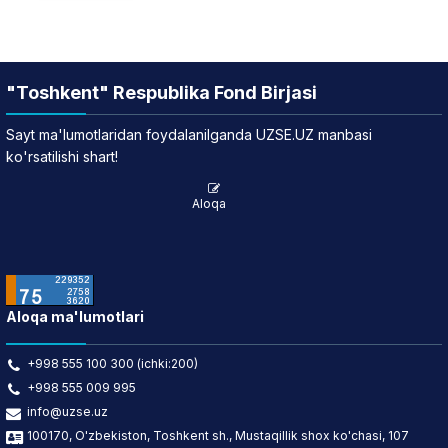
"Toshkent" Respublika Fond Birjasi
Sayt ma'lumotlaridan foydalanilganda UZSE.UZ manbasi
ko'rsatilishi shart!
Aloqa
Aloqa ma'lumotlari
+998 555 100 300 (ichki:200)
+998 555 009 995
info@uzse.uz
100170, O'zbekiston, Toshkent sh., Mustaqillik shox ko'chasi, 107