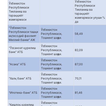
Ўзбекистон
Ўзбекистон
Республикаси
Республикаси
Тикланиш ва
Тикланиш ва
тараққиёт
тараққиёт
жамғармаси улуши %
жамғармаси
да
"Ўзбекистон
Ўзбекистон
Республикаси ташқи
Республикаси,
58,49
иқтисодий фаолият
Тошкент шаҳри.
Миллий банки" АЖ
Ўзбекистон
“Ўзсаноат қурилиш
Республикаси,
82,09
банк” АТБ
Тошкент шаҳри.
Ўзбекистон
“Асака” АТБ
Республикаси,
87,00
Тошкент шаҳри.
Ўзбекистон
“Халқ банк” АТБ
Республикаси,
70,11
Тошкент шаҳри.
Ўзбекистон
“Ипотека-банк” АТБ
Республикаси,
81,46
Тошкент шаҳри.
Ўзбекистон
“Қишлоқ қурилиш