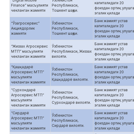
“Digital Mobile
Ўзбекистон
капиталидаги 20
Finance” масъулияти
Республикаси,
фоиздан ортиқ улушг
чекланган жамияти
Тошкент шаҳри.
эгалик қилади
Банк жамият устав
“Ўзагросервис”
Ўзбекистон
капиталидаги 20
Акциядорлик
Республикаси,
фоиздан ортиқ улушг
жамияти
Тошкент шаҳри.
эгалик қилади
Банк жамият устав
“Жиззах Агросервис
Ўзбекистон
капиталидаги 20
МТП” масъулияти
Республикаси, Жиззах
фоиздан ортиқ улушг
чекланган жамияти
вилояти.
эгалик қилади
“Қашқадарё
Банк жамият устав
Ўзбекистон
Агросервис МТП”
капиталидаги 20
Республикаси,
масъулияти
фоиздан ортиқ улушг
Қашқадарё вилояти.
чекланган жамияти
эгалик қилади
“Сурхондарё
Банк жамият устав
Ўзбекистон
Агросервис МТП”
капиталидаги 20
Республикаси,
масъулияти
фоиздан ортиқ улушг
Сурхондарё вилояти.
чекланган жамияти
эгалик қилади
“Сирдарё
Банк жамият устав
Ўзбекистон
Агросервис МТП”
капиталидаги 20
Республикаси,
масъулияти
фоиздан ортиқ улушг
Сирдарё вилояти.
чекланган жамияти
эгалик қилади