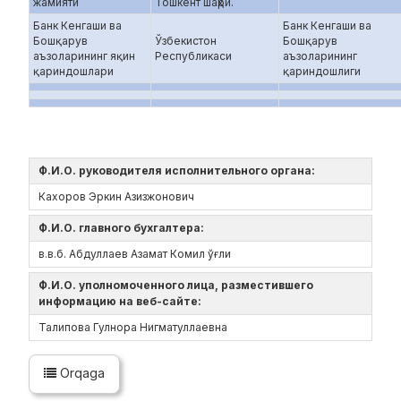
жамияти
Тошкент шаҳри.
Банк Кенгаши ва
Банк Кенгаши ва
Бошқарув
Ўзбекистон
Бошқарув
аъзоларининг яқин
Республикаси
аъзоларининг
қариндошлари
қариндошлиги
Ф.И.О. руководителя исполнительного органа:
Кахоров Эркин Азизжонович
Ф.И.О. главного бухгалтера:
в.в.б. Абдуллаев Азамат Комил ўғли
Ф.И.О. уполномоченного лица, разместившего
информацию на веб-сайте:
Талипова Гулнора Нигматуллаевна
Orqaga