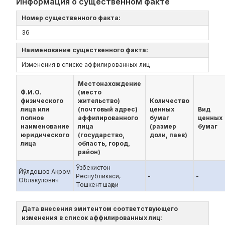
Информация о существенном факте
Номер существенного факта:
36
Наименование существенного факта:
Изменения в списке аффилированных лиц
Местонахождение
Ф.И.О.
(место
физического
жительство)
Количество
лица или
(почтовый адрес)
ценных
Вид
полное
аффилированного
бумаг
ценных
наименование
лица
(размер
бумаг
юридического
(государство,
доли, паев)
лица
область, город,
район)
Ўзбекистон
Йўлдошов Акром
Республикаси,
-
-
Облакулович
Тошкент шаҳри
Дата внесения эмитентом соответствующего
изменения в список аффилированных лиц: