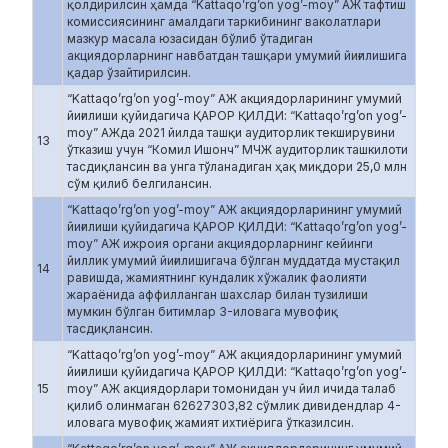
қолдирилсин ҳамда “Kattaqo’rg’on yog’-moy” АЖ тафтиш
комиссиясининг амалдаги таркибининг ваколатлари
мазкур масала юзасидан бўлиб ўтадиган
акциядорларнинг навбатдан ташқари умумий йиғилишига
қадар ўзайтирилсин.
“Kattaqo’rg’on yog’-moy” АЖ акциядорларининг умумий
йиғилиши қуйидагича ҚАРОР ҚИЛДИ: “Kattaqo’rg’on yog’-
moy” АЖда 2021 йилда ташқи аудиторлик текширувини
13
ўтказиш учун “Комил Ишонч” МЧЖ аудиторлик ташкилоти
тасдиқлансин ва унга тўланадиган ҳақ миқдори 25,0 млн
сўм қилиб белгилансин.
“Kattaqo’rg’on yog’-moy” АЖ акциядорларининг умумий
йиғилиши қуйидагича ҚАРОР ҚИЛДИ: “Kattaqo’rg’on yog’-
moy” АЖ ижроия органи акциядорларнинг кейинги
йиллик умумий йиғилишигача бўлган муддатда мустақил
14
равишда, жамиятнинг кундалик хўжалик фаолияти
жараёнида аффилланган шахслар билан тузилиши
мумкин бўлган битимлар 3-иловага мувофиқ
тасдиқлансин.
“Kattaqo’rg’on yog’-moy” АЖ акциядорларининг умумий
йиғилиши қуйидагича ҚАРОР ҚИЛДИ: “Kattaqo’rg’on yog’-
15
moy” АЖ акциядорлари томонидан уч йил ичида талаб
қилиб олинмаган 62627303,82 сўмлик дивидендлар 4-
иловага мувофиқ жамият ихтиёрига ўтказилсин.