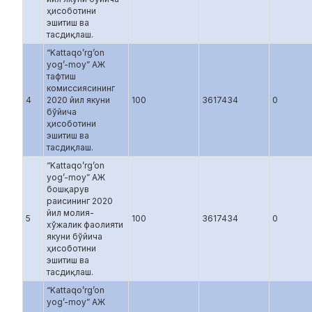
ҳисоботини
эшитиш ва
тасдиқлаш.
“Kattaqo’rg’on
yog’-moy” АЖ
тафтиш
комиссиясининг
4
2020 йил якуни
100
3617434
0
бўйича
ҳисоботини
эшитиш ва
тасдиқлаш.
“Kattaqo’rg’on
yog’-moy” АЖ
бошқарув
раисининг 2020
йил молия-
5
100
3617434
0
хўжалик фаолияти
якуни бўйича
ҳисоботини
эшитиш ва
тасдиқлаш.
“Kattaqo’rg’on
yog’-moy” АЖ