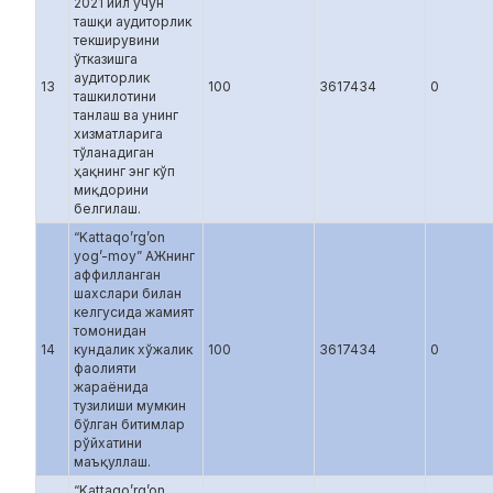
2021 йил учун
ташқи аудиторлик
текширувини
ўтказишга
аудиторлик
13
100
3617434
0
ташкилотини
танлаш ва унинг
хизматларига
тўланадиган
ҳақнинг энг кўп
миқдорини
белгилаш.
“Kattaqo’rg’on
yog’-moy” АЖнинг
аффилланган
шахслари билан
келгусида жамият
томонидан
14
кундалик хўжалик
100
3617434
0
фаолияти
жараёнида
тузилиши мумкин
бўлган битимлар
рўйхатини
маъқуллаш.
“Kattaqo’rg’on