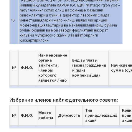
“Kattaqo’rg’on yog’-moy” АЖ акциядорларининг умумий
йиғилиши қуйидагича ҚАРОР ҚИЛДИ: “Kattaqo’rg’on yog’-
moy” АЖнинг сотиб олиш ва хом-ашё базасини
ривожлантириш бўйича директор лавозими ҳамда
16
инвестициияларни жалб килиш, ишлаб чикаришни
модернизациялаштириш ва махаллийлаштириш бўйича
бўлим бошлиғи ва мой заводи фаолиятини назорат
килувчи мутахассис, жами 3 та штат бирлиги
қисқартирилсин.
Наименование
органа
Вид выплаты
эмитента,
(вознаграждения
Начислен
№
Ф.И.О.
членом
и (или)
сумма (су
которого
компенсация)
является лицо
Избрание членов наблюдательного совета:
Тип
Коли
Место
№
Ф.И.О.
Должность
принадлежащих
прин
работы
акций
акци