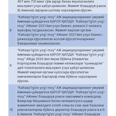
457 млн 731 минг сўм зарар билан якунлаганлиги
маълумот учун қабул қилинсин. Жамият бошқарув раиси
(Б.Аманов) зарарни қоплаш чораларини кўрсин.
“Kattaqo’rg’on yog’-moy” АЖ акциядорларининг умумий
йиғилиши қуйидагича ҚАРОР ҚИЛДИ: “Kattaqo’rg’on yog’-
moy” АЖнинг 2021 йил учун бизнес-режаси 2-иловага
8
мувофиқ тасдиқлансин. Жамият ижроия органи
“Kattaqo’rg’on yog’-moy” АЖнинг 2021 йил учун бизнес-
режасида кўрсатилган асосий кўрсатгичларининг
бажарилиши таъминлансин.
“Kattaqo’rg’on yog’-moy” АЖ акциядорларининг умумий
йиғилиши қуйидагича ҚАРОР ҚИЛДИ: “Kattaqo’rg’on yog’-
moy” АЖда 2020 йил якуни бўйича ўтказилган
Корпоратив бошқарув тизими натижалари “қониқарли”
9
деб топилганлиги маълумот учун қабул қилинсин.
Жамият ижроия органи хулосада кўрсатилган
камчиликларни бартараф этиш бўйича чораларини
кўрсин.
“Kattaqo’rg’on yog’-moy” АЖ акциядорларининг умумий
йиғилиши қуйидагича ҚАРОР ҚИЛДИ: “Kattaqo’rg’on yog’-
moy” АЖнинг бошқарув раиси лавозимига номзодлар
Вазирлар Маҳкамаси билан келишилгунга қадар
жамиятнинг амалдаги сотиб олиш ва хом-ашё базасини
10
ривожлантириш бўйича директор бошқарув раиси в.в.б.
Б.Аманов “Kattaqo’rg’on yog’-moy” АЖнинг бошқарув