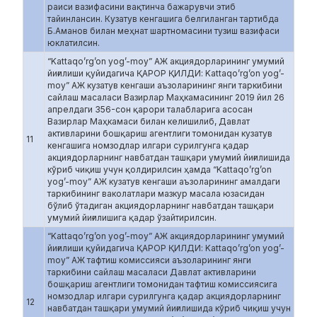
раиси вазифасини вақтинча бажарувчи этиб
тайинлансин. Кузатув кенгашига белгиланган тартибда
Б.Аманов билан меҳнат шартномасини тузиш вазифаси
юклатилсин.
“Kattaqo’rg’on yog’-moy” АЖ акциядорларининг умумий
йиғилиши қуйидагича ҚАРОР ҚИЛДИ: Kattaqo’rg’on yog’-
moy” АЖ кузатув кенгаши аъзоларининг янги таркибини
сайлаш масаласи Вазирлар Маҳкамасининг 2019 йил 26
апрелдаги 356-сон қарори талабларига асосан
Вазирлар Маҳкамаси билан келишилиб, Давлат
активларини бошқариш агентлиги томонидан кузатув
11
кенгашига номзодлар илгари сурилгунга қадар
акциядорларнинг навбатдан ташқари умумий йиғилишида
кўриб чиқиш учун қолдирилсин ҳамда “Kattaqo’rg’on
yog’-moy” АЖ кузатув кенгаши аъзоларининг амалдаги
таркибининг ваколатлари мазкур масала юзасидан
бўлиб ўтадиган акциядорларнинг навбатдан ташқари
умумий йиғилишига қадар ўзайтирилсин.
“Kattaqo’rg’on yog’-moy” АЖ акциядорларининг умумий
йиғилиши қуйидагича ҚАРОР ҚИЛДИ: Kattaqo’rg’on yog’-
moy” АЖ тафтиш комиссияси аъзоларининг янги
таркибини сайлаш масаласи Давлат активларини
бошқариш агентлиги томонидан тафтиш комиссиясига
номзодлар илгари сурилгунга қадар акциядорларнинг
12
навбатдан ташқари умумий йиғилишида кўриб чиқиш учун