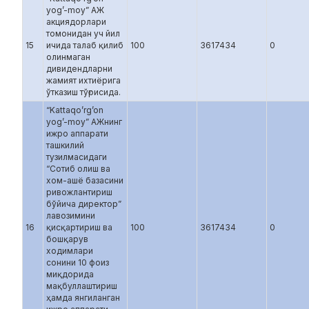
yog’-moy” АЖ
акциядорлари
томонидан уч йил
15
ичида талаб қилиб
100
3617434
0
олинмаган
дивидендларни
жамият ихтиёрига
ўтказиш тўғрисида.
“Kattaqo’rg’on
yog’-moy” АЖнинг
ижро аппарати
ташкилий
тузилмасидаги
“Сотиб олиш ва
хом-ашё базасини
ривожлантириш
бўйича директор”
лавозимини
16
қисқартириш ва
100
3617434
0
бошқарув
ходимлари
сонини 10 фоиз
миқдорида
мақбуллаштириш
ҳамда янгиланган