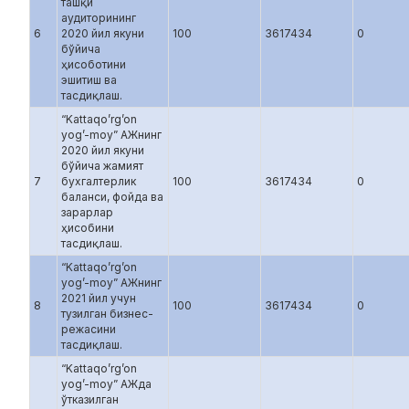
ташқи
аудиторининг
6
2020 йил якуни
100
3617434
0
бўйича
ҳисоботини
эшитиш ва
тасдиқлаш.
“Kattaqo’rg’on
yog’-moy” АЖнинг
2020 йил якуни
бўйича жамият
7
бухгалтерлик
100
3617434
0
баланси, фойда ва
зарарлар
ҳисобини
тасдиқлаш.
“Kattaqo’rg’on
yog’-moy” АЖнинг
2021 йил учун
8
100
3617434
0
тузилган бизнес-
режасини
тасдиқлаш.
“Kattaqo’rg’on
yog’-moy” АЖда
ўтказилган