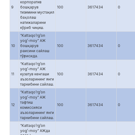
корпоратив
9
бошқарув
100
3617434
0
тизимини мустақил
баҳолаш
натижаларини
кўриб чиқиш.
“Kattaqo’rg’on
yog’-moy” АЖ
10
бошқарув
100
3617434
0
раисини сайлаш
тўғрисида.
“Kattaqo’rg’on
yog’-moy” АЖ
11
кузатув кенгаши
100
3617434
0
аъзоларининг янги
таркибини сайлаш.
“Kattaqo’rg’on
yog’-moy” АЖ
тафтиш
12
100
3617434
0
комиссияси
аъзоларининг янги
таркибини сайлаш.
“Kattaqo’rg’on
yog’-moy” АЖда