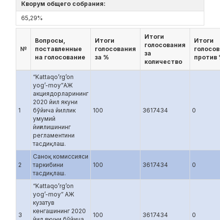
Кворум общего собрания:
65,29%
Итоги
Вопросы,
Итоги
Итоги
голосования
№
поставленные
голосования
голосо
за
на голосование
за %
против
количество
“Kattaqo’rg’on
yog’-moy”АЖ
акциядорларининг
2020 йил якуни
1
бўйича йиллик
100
3617434
0
умумий
йиғилишининг
регламентини
тасдиқлаш.
Саноқ комиссияси
2
таркибини
100
3617434
0
тасдиқлаш.
“Kattaqo’rg’on
yog’-moy” АЖ
кузатув
кенгашининг 2020
3
100
3617434
0
йил якуни бўйича