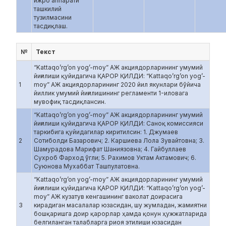
ижро аппарати
ташкилий
тузилмасини
тасдиқлаш.
№
Текст
“Kattaqo’rg’on yog’-moy” АЖ акциядорларининг умумий
йиғилиши қуйидагича ҚАРОР ҚИЛДИ: “Kattaqo’rg’on yog’-
1
moy” АЖ акциядорларининг 2020 йил якунлари бўйича
йиллик умумий йиғилишининг регламенти 1-иловага
мувофиқ тасдиқлансин.
“Kattaqo’rg’on yog’-moy” АЖ акциядорларининг умумий
йиғилиши қуйидагича ҚАРОР ҚИЛДИ: Саноқ комиссияси
таркибига қуйидагилар киритилсин: 1. Джумаев
2
Сотиболди Базарович; 2. Каршиева Лола Зувайтовна; 3.
Шамурадова Марифат Шаниязовна; 4. Гайбуллаев
Сухроб Фарход ўгли; 5. Рахимов Уктам Актамович; 6.
Суюнова Мухаббат Ташпулатовна.
“Kattaqo’rg’on yog’-moy” АЖ акциядорларининг умумий
йиғилиши қуйидагича ҚАРОР ҚИЛДИ: “Kattaqo’rg’on yog’-
moy” АЖ кузатув кенгашининг ваколат доирасига
3
кирадиган масалалар юзасидан, шу жумладан, жамиятни
бошқаришга доир қарорлар ҳамда қонун ҳужжатларида
белгиланган талабларга риоя этилиши юзасидан