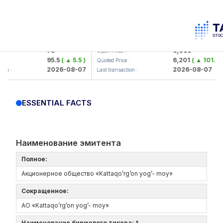
orbank> ATB)
UZMK (<O'zmetkombinat> AJ)
79
6,099
Open Price :
95.5
( ▲ 5.5 )
6,201
( ▲ 101.04 )
Quoted Price :
2026-08-07
2026-08-07
Last transaction :
ESSENTIAL FACTS
Наименование эмитента
Полное:
Акционерное общество «Kattaqo’rg’on yog’- moy»
Сокращенное:
АО «Kattaqo’rg’on yog’- moy»
Наименование биржевого тикера: *