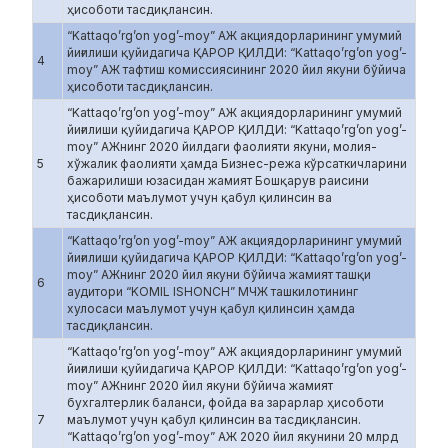
ҳисоботи тасдиқлансин.
“Kattaqo’rg’on yog’-moy” АЖ акциядорларининг умумий
йиғилиши қуйидагича ҚАРОР ҚИЛДИ: “Kattaqo’rg’on yog’-
4
moy” АЖ тафтиш комиссиясининг 2020 йил якуни бўйича
ҳисоботи тасдиқлансин.
“Kattaqo’rg’on yog’-moy” АЖ акциядорларининг умумий
йиғилиши қуйидагича ҚАРОР ҚИЛДИ: “Kattaqo’rg’on yog’-
moy” АЖнинг 2020 йилдаги фаолияти якуни, молия-
5
хўжалик фаолияти ҳамда Бизнес-режа кўрсаткичларини
бажарилиши юзасидан жамият Бошқарув раисини
ҳисоботи маълумот учун қабул қилинсин ва
тасдиқлансин.
“Kattaqo’rg’on yog’-moy” АЖ акциядорларининг умумий
йиғилиши қуйидагича ҚАРОР ҚИЛДИ: “Kattaqo’rg’on yog’-
moy” АЖнинг 2020 йил якуни бўйича жамият ташқи
6
аудитори “KOMIL ISHONCH” МЧЖ ташкилотининг
хулосаси маълумот учун қабул қилинсин ҳамда
тасдиқлансин.
“Kattaqo’rg’on yog’-moy” АЖ акциядорларининг умумий
йиғилиши қуйидагича ҚАРОР ҚИЛДИ: “Kattaqo’rg’on yog’-
moy” АЖнинг 2020 йил якуни бўйича жамият
бухгалтерлик баланси, фойда ва зарарлар ҳисоботи
7
маълумот учун қабул қилинсин ва тасдиқлансин.
“Kattaqo’rg’on yog’-moy” АЖ 2020 йил якунини 20 млрд