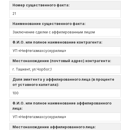
Номер существенного факта:
21
Наименование существенного факта:
Заключение сделки с аффилированным лицом
Ф.И.О. или полное наименование контрагента:
УП «Нефтегазмахсускурилиш»
Местонахождение (почтовый адрес) контрагента:
г. Ташкент, ул.Чорбог,1
Доля эмитента у аффилированного лица (в проценте
от уставного капитала):
100
Ф.И.О. или полное наименование аффилированного
лица:
УП «Нефтегазмахсускурилиш»
Местонахождение аффилированного лица: