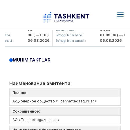
Togg
navig
Hamkorbank> ATB)
UZMK (<O'zmetkombinat> AJ)
79
6 099
 :
Yopilish narxi :
90
( — 0.0 )
6 099.96
( — 0.0 
 narxi :
So'nggi bitim narxi :
06.08.2026
06.08.2026
 sanasi :
So'nggi bitim sanasi :
MUHIM FAKTLAR
Наименование эмитента
Полное:
Акционерное общество «Tоshneftеgazqurilish»
Сокращенное:
АО «Tоshneftеgazqurilish»
Наименование биржевого тикера: *