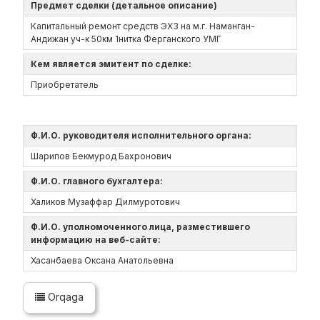
Предмет сделки (детальное описание)
Капитальный ремонт средств ЭХЗ на м.г. Наманган-
Андижан уч-к 50км 1нитка Ферганского УМГ
Кем является эмитент по сделке:
Приобретатель
Ф.И.О. руководителя исполнительного органа:
Шарипов Бекмурод Бахронович
Ф.И.О. главного бухгалтера:
Халиков Музаффар Дилмуротович
Ф.И.О. уполномоченного лица, разместившего
информацию на веб-сайте:
Хасанбаева Оксана Анатольевна
Orqaga