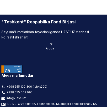
"Toshkent" Respublika Fond Birjasi
Sayt ma'lumotlaridan foydalanilganda UZSE.UZ manbasi
ko'rsatilishi shart!
Aloqa
Aloqa ma'lumotlari
+998 555 100 300 (ichki:200)
+998 555 009 995
info@uzse.uz
100170, O'zbekiston, Toshkent sh., Mustaqillik shox ko'chasi, 107