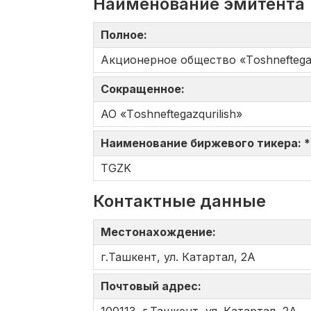
Наименование эмитента
Полное:
Акционерное общество «Tоshneftеgaz
Сокращенное:
АО «Tоshneftеgazqurilish»
Наименование биржевого тикера: 
TGZK
Контактные данные
Местонахождение:
г.Ташкент, ул. Катартал, 2А
Почтовый адрес: