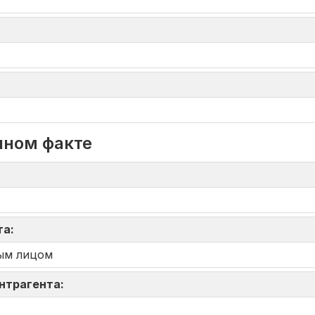
нном факте
та:
ым лицом
онтрагента: