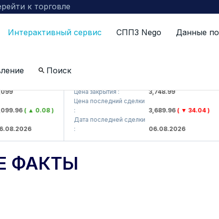
рейти к торговле
Интерактивный сервис
СППЗ Nego
Данные по
вление
Поиск
AJ)
UZMKP (<O'zmetkombinat> AJ)
9
Цена закрытия :
3,748.99
Цена последний сделки
9.96
( ▲ 0.08 )
:
3,689.96
( ▼ 34.04 )
Дата последней сделки
8.2026
:
06.08.2026
Е ФАКТЫ