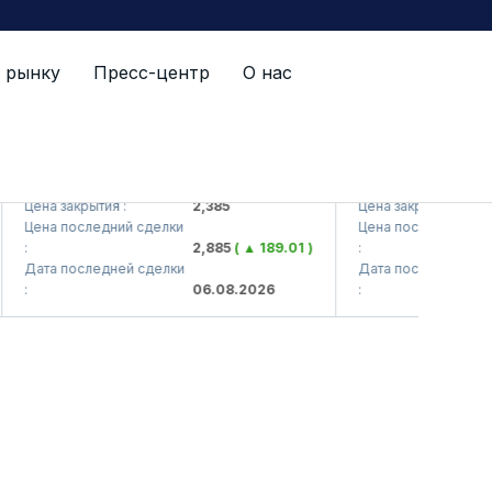
 рынку
Пресс-центр
О нас
KVTS (<Kvarts> AJ)
QZSM (<Qizilqumse
Цена закрытия :
2,385
Цена закрытия :
Цена последний сделки
Цена последний сделк
:
2,885
( ▲ 189.01 )
:
Дата последней сделки
Дата последней сделк
:
06.08.2026
: