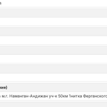
в
ние)
 м.г. Наманган-Андижан уч-к 50км 1нитка Ферганског