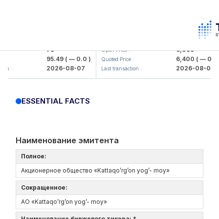
amkorbank> ATB)
UZMK (<O'zmetkombinat> AJ)
79
6,099
Open Price :
95.49
( — 0.0 )
6,400
( — 0.0 )
Quoted Price :
2026-08-07
2026-08-07
n :
Last transaction :
ESSENTIAL FACTS
Наименование эмитента
Полное:
Акционерное общество «Kattaqo’rg’on yog’- moy»
Сокращенное:
АО «Kattaqo’rg’on yog’- moy»
Наименование биржевого тикера: *