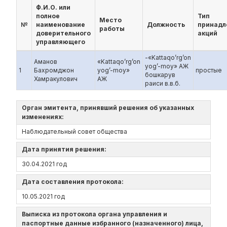
Ф.И.О. или
полное
Тип
Место
№
наименование
Должность
принад
работы
доверительного
акций
управляющего
-«Kattaqo’rg’on
Аманов
«Kattaqo’rg’on
yog’-moy» АЖ
1
Бахромджон
yog’-moy»
простые
бошкарув
Хамракулович
АЖ
раиси в.в.б.
Орган эмитента, принявший решения об указанных
изменениях:
Наблюдательный совет общества
Дата принятия решения:
30.04.2021 год
Дата составления протокола:
10.05.2021 год
Выписка из протокола органа управления и
паспортные данные избранного (назначенного) лица,