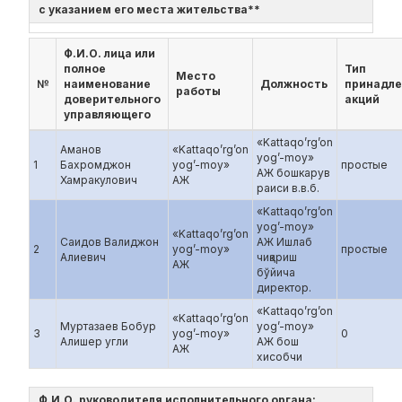
с указанием его места жительства**
Ф.И.О. лица или
полное
Тип
Место
№
наименование
Должность
принадл
работы
доверительного
акций
управляющего
«Kattaqo’rg’on
Аманов
«Kattaqo’rg’on
yog’-moy»
1
Бахромджон
yog’-moy»
простые
АЖ бошкарув
Хамракулович
АЖ
раиси в.в.б.
«Kattaqo’rg’on
yog’-moy»
«Kattaqo’rg’on
Саидов Валиджон
АЖ Ишлаб
2
yog’-moy»
простые
Алиевич
чиқариш
АЖ
бўйича
директор.
«Kattaqo’rg’on
«Kattaqo’rg’on
Муртазаев Бобур
yog’-moy»
3
yog’-moy»
0
Алишер угли
АЖ бош
АЖ
хисобчи
Ф.И.О. руководителя исполнительного органа: