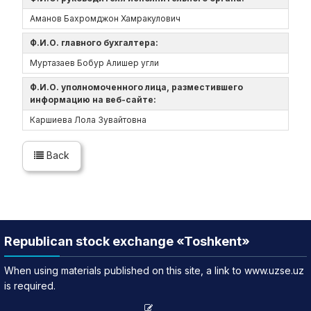
Аманов Бахромджон Хамракулович
Ф.И.О. главного бухгалтера:
Муртазаев Бобур Алишер угли
Ф.И.О. уполномоченного лица, разместившего
информацию на веб-сайте:
Каршиева Лола Зувайтовна
Back
Republican stock exchange «Toshkent»
When using materials published on this site, a link to www.uzse.uz
is required.