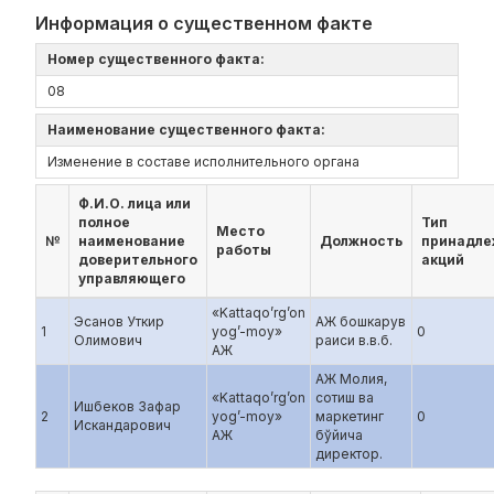
Информация о существенном факте
Номер существенного факта:
08
Наименование существенного факта:
Изменение в составе исполнительного органа
Ф.И.О. лица или
полное
Тип
Место
№
наименование
Должность
принадл
работы
доверительного
акций
управляющего
«Kattaqo’rg’on
Эсанов Уткир
АЖ бошкарув
1
yog’-moy»
0
Олимович
раиси в.в.б.
АЖ
АЖ Молия,
«Kattaqo’rg’on
сотиш ва
Ишбеков Зафар
2
yog’-moy»
маркетинг
0
Искандарович
АЖ
бўйича
директор.