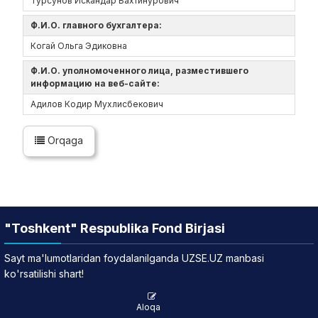
Турсунов Искандар Бахтинурович
Ф.И.О. главного бухгалтера:
Когай Ольга Эдиковна
Ф.И.О. уполномоченного лица, разместившего
информацию на веб-сайте:
Адилов Кодир Мухлисбекович
Orqaga
"Toshkent" Respublika Fond Birjasi
Sayt ma'lumotlaridan foydalanilganda UZSE.UZ manbasi
ko'rsatilishi shart!
Aloqa