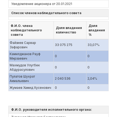
Уведомление акционера от 20.01.2021
Список членов наблюдательного совета
Ф.И.О. члена
Доля
Доля владения
наблюдательного
владения
количество
совета
%
Файзиев Сарвар
33 075 275
33,07%
Зафарович
Камилджанов Рауф
0
0
Мирзаевич
Махмудов Улугбек
0
0
Абдурасулович
Пулатов Шухрат
2 040 536
2,04%
Акмальевич
Жумаев Хамид Хусенович
0
0
Ф.И.О. руководителя исполнительного органа: