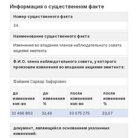
Информация о существенном факте
Номер существенного факта
34
Наименование существенного факта
Изменения во владении членов наблюдательного совета
акциями эмитента
Ф.И.О. члена наблюдательного совета, у которого
произошли изменения во владении акциями эмитента:
Файзиев Сарвар Зафарович
до
до
после
после
изменения
изменения
изменения
изменения
кол-во
%
кол-во
%
32 496 863
32,49
33 075 275
33,07
документ, являющийся основанием указанных
изменений: