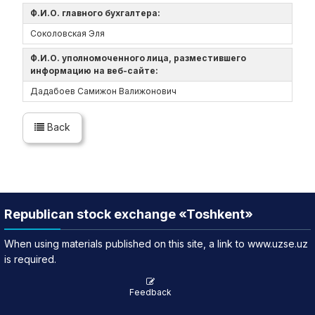
Ф.И.О. главного бухгалтера:
Соколовская Эля
Ф.И.О. уполномоченного лица, разместившего
информацию на веб-сайте:
Дадабоев Самижон Валижонович
Back
Republican stock exchange «Toshkent»
When using materials published on this site, a link to www.uzse.uz
is required.
Feedback