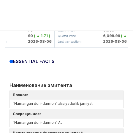
mkorbank> ATB)
UZMK (<O'zmetkombinat> AJ)
79
6,099
Open Price :
90
( ▲ 1.71 )
6,099.96
( ▲ 0.08 )
Quoted Price :
2026-08-06
2026-08-06
:
Last transaction :
ESSENTIAL FACTS
Наименование эмитента
Полное:
"Namangan dori-darmon" aksiyadorlik jamiyati
Сокращенное:
"Namangan dori-darmon" AJ
Наименование биржевого тикера: *