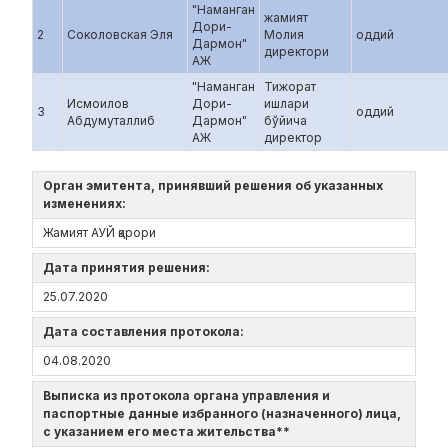
"Наманган
жамият
Дори-
2
Соколовская Эля
Молия
оддий
Дармон"
директори
АЖ
"Наманган
Тижорат
Исмоилов
Дори-
ишлари
3
оддий
Абдумуталлиб
Дармон"
бўйича
АЖ
директор
Орган эмитента, принявший решения об указанных
изменениях:
Жамият АУЙ қарори
Дата принятия решения:
25.07.2020
Дата составления протокола:
04.08.2020
Выписка из протокола органа управления и
паспортные данные избранного (назначенного) лица,
с указанием его места жительства**