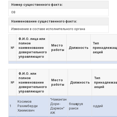
Номер существенного факта:
08
Наименование существенного факта:
Изменение в составе исполнительного органа
Ф.И.О. лица или
полное
Тип
Место
№
наименование
Должность
принадлежащ
работы
доверительного
акций
управляющего
Ф.И.О. или
полное
Тип
Место
№
наименование
Должность
принадлежа
работы
доверительного
акций
управляющего
"Наманган
Косимов
Дори-
бошқарув
1
Рахимберди
оддий
Дармон"
раиси
Хакимович
АЖ