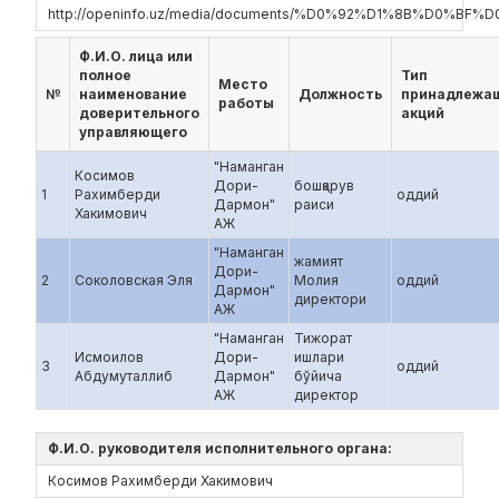
http://openinfo.uz/media/documents/%D0%92%D1%8B%D
Ф.И.О. лица или
полное
Тип
Место
№
наименование
Должность
принадлежа
работы
доверительного
акций
управляющего
"Наманган
Косимов
Дори-
бошқарув
1
Рахимберди
оддий
Дармон"
раиси
Хакимович
АЖ
"Наманган
жамият
Дори-
2
Соколовская Эля
Молия
оддий
Дармон"
директори
АЖ
"Наманган
Тижорат
Исмоилов
Дори-
ишлари
3
оддий
Абдумуталлиб
Дармон"
бўйича
АЖ
директор
Ф.И.О. руководителя исполнительного органа:
Косимов Рахимберди Хакимович