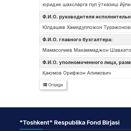
юридик шахсларга пул ўтказиш йўли 
Ф.И.О. руководителя исполнительн
Юлдашев Хамидулложон Туражонов
Ф.И.О. главного бухгалтера:
Мамасолиев Махаммаджон Шавкато
Ф.И.О. уполномоченного лица, ра
Қаюмов Орифжон Алимович
Orqaga
"Toshkent" Respublika Fond Birjasi