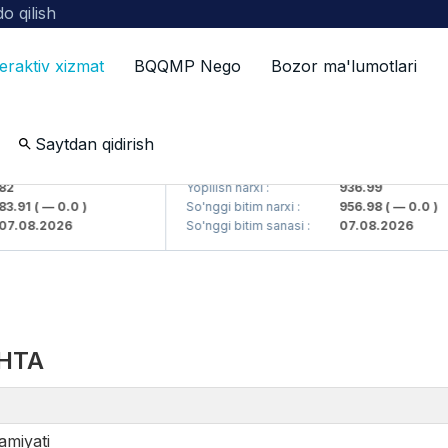
o qilish
teraktiv xizmat
BQQMP Nego
Bozor ma'lumotlari
Saytdan qidirish
 kompaniyasi> AJ)
KFSKP (<Kafolat sug'urta kompaniyasi>
Yopilish narxi :
936.99
91
( — 0.0 )
So'nggi bitim narxi :
956.98
( — 0.0 )
08.2026
So'nggi bitim sanasi :
07.08.2026
НТА
amiyati