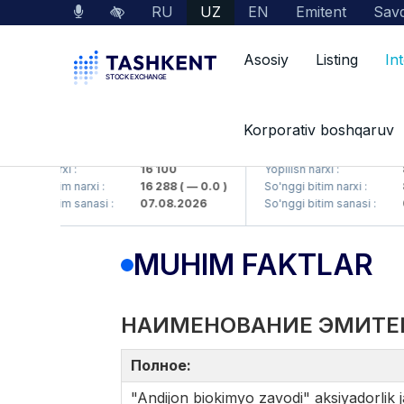
RU
UZ
EN
Emitent
Savd
Asosiy
Listing
In
Korporativ boshqaruv
MKP (<Olmaliq KMK> AJ)
KFSK (<Kafolat sug'urta
ilish narxi :
16 100
Yopilish narxi :
82
nggi bitim narxi :
16 288
( — 0.0 )
So'nggi bitim narxi :
83.
nggi bitim sanasi :
07.08.2026
So'nggi bitim sanasi :
07.
MUHIM FAKTLAR
НАИМЕНОВАНИЕ ЭМИТЕ
Полное:
"Andijon biokimyo zavodi" aksiyadorlik j