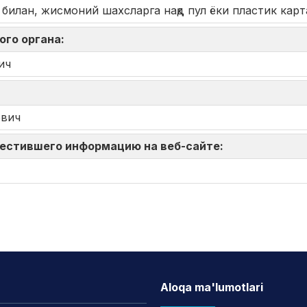
билан, жисмоний шахсларга нақд пул ёки пластик карт
ого органа:
ич
вич
зместившего информацию на веб-сайте:
Aloqa ma'lumotlari