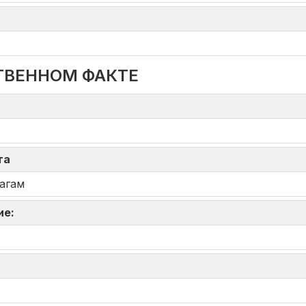
ТВЕННОМ ФАКТЕ
кта
агам
ие: