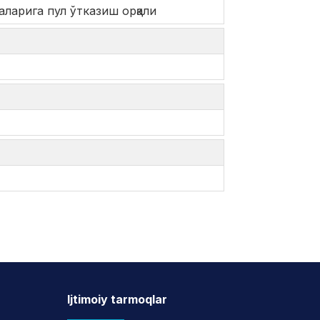
аларига пул ўтказиш орқали
Ijtimoiy tarmoqlar