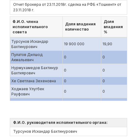
Отчет брокера от 23.11.2018г. сделка на РФБ «Тошкент» от
23.11.2018 г.
Ф.И.О. члена
Доля
Доля владения
исполнительного
владения
количество
совета
%
Турсунов Искандар
19 900 000
19,90
Бахтинурович
Пулатов Дилшод
0
0
Акмальевич
Нурмухамедов Бахтинур
0
0
Бахтиярович
Хе Светлана Зехеновна
0
0
Ходжаев Улугбек
0
0
Рауфович
Ф.И.О. руководителя исполнительного органа:
Турсунов Искандар Бахтинурович