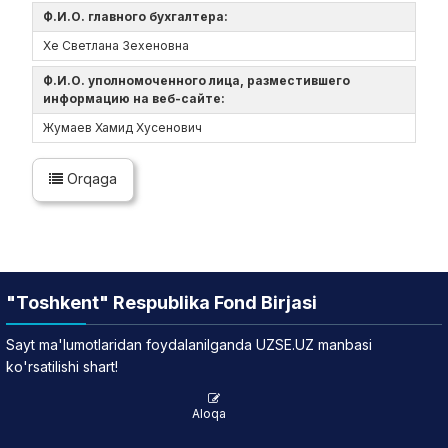
Ф.И.О. главного бухгалтера:
Хе Светлана Зехеновна
Ф.И.О. уполномоченного лица, разместившего
информацию на веб-сайте:
Жумаев Хамид Хусенович
Orqaga
"Toshkent" Respublika Fond Birjasi
Sayt ma'lumotlaridan foydalanilganda UZSE.UZ manbasi
ko'rsatilishi shart!
Aloqa