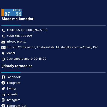
Aloqa ma'lumotlari
+998 555 100 300 (ichki:200)
+998 555 009 995
info@uzse.uz
100170, O'zbekiston, Toshkent sh., Mustaqillik shox ko'chasi, 107
Manzil
Dushanba-Juma, 9:00-18:00
Ijtimoiy tarmoqlar
Facebook
Telegram
Twitter
Linkedin
Instagram
Telegram-bot