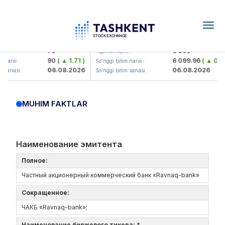
Togg
navig
Hamkorbank> ATB)
UZMK (<O'zmetkombinat> AJ)
79
6 099
 :
Yopilish narxi :
90
( ▲ 1.71 )
6 099.96
( ▲ 0.08
narxi :
So'nggi bitim narxi :
06.08.2026
06.08.2026
 sanasi :
So'nggi bitim sanasi :
MUHIM FAKTLAR
Наименование эмитента
Полное:
Частный акционерный коммерческий банк «Ravnaq-bank»
Сокращенное:
ЧАКБ «Ravnaq-bank»;
Наименование биржевого тикера: *