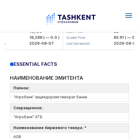
Togg
navig
Olmaliq KMK> AJ)
KFSK (<Kafolat sug'urta kompaniy
16,100
82
Open Price :
16,288
( — 0.0 )
83.91
( — 0.0 )
:
Quoted Price :
2026-08-07
2026-08-07
on :
Last transaction :
ESSENTIAL FACTS
НАИМЕНОВАНИЕ ЭМИТЕНТА
Полное:
“Агробанк” акциядорлик тижорат банки
Сокращенное:
“Агробанк” АТБ
Наименование биржевого тикера: *
AGB