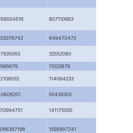
769004516
807110663
653376742
649470472
57935063
32552080
5586679
11023878
52106032
114064233
40808201
55439303
170994751
141175055
1096397196
1556997241