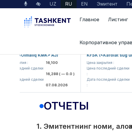
UZ
RU
EN
Эмитент
Пе
Главное
Листинг
Interactive Services
Раскрытие информации 
Корпоративное упра
KP (<Olmaliq KMK> AJ)
KFSK (<Kafolat sug'urta 
закрытия :
16,100
Цена закрытия :
82
 последний сделки
Цена последний сделки
16,288
( — 0.0 )
:
83.9
 последней сделки
Дата последней сделки
07.08.2026
:
07.0
ОТЧЕТЫ
1. Эмитентнинг номи, ало