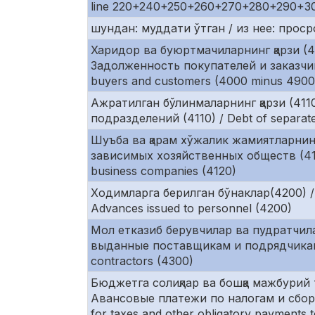
line 220+240+250+260+270+280+290+3
шундан: муддати ўтган / из нее: просроч
Харидор ва буюртмачиларнинг қарзи (4
Задолженность покупателей и заказчик
buyers and customers (4000 minus 4900
Ажратилган бўлинмаларнинг қарзи (411
подразделений (4110) / Debt of separate 
Шуъба ва қарам хўжалик жамиятларнинг
зависимых хозяйственных обществ (4120)
business companies (4120)
Ходимларга берилган бўнаклар(4200) /
Advances issued to personnel (4200)
Мол етказиб берувчилар ва пудратчила
выданные поставщикам и подрядчикам (4
contractors (4300)
Бюджетга солиқлар ва бошқа мажбурий 
Авансовые платежи по налогам и сбор
for taxes and other obligatory payments 