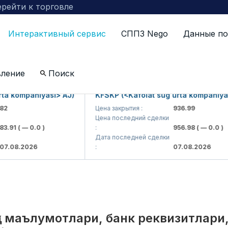
рейти к торговле
Интерактивный сервис
СППЗ Nego
Данные по
по компаниям включенных в биржевой котировальны
вление
Поиск
kompaniyasi> AJ)
KFSKP (<Kafolat sug'urta kompaniyasi> A
Цена закрытия :
936.99
Цена последний сделки
1
( — 0.0 )
:
956.98
( — 0.0 )
Дата последней сделки
8.2026
:
07.08.2026
қа маълумотлари, банк реквизитлари