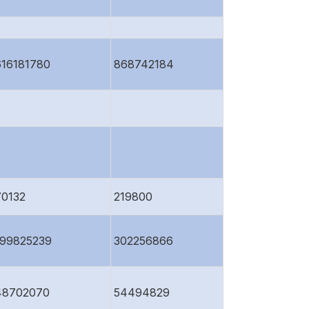
616181780
868742184
70132
219800
199825239
302256866
48702070
54494829