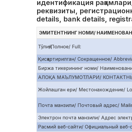
идентификация рақамлари
реквизиты, регистрационн
details, bank details, regis
ЭМИТЕНТНИНГ НОМИ/ НАИМЕНОВАНИ
Тўлиқ/Полное/ Full:
Қисқартирилган/ Сокращенное/ Abbrevia
Биржа тикерининг номи/ Наименование 
АЛОҚА МАЪЛУМОТЛАРИ/ КОНТАКТНЫ
Жойлашган ери/ Местонахождение/ Loc
Почта манзили/ Почтовый адрес/ Mailin
Электрон почта манзили/ Адрес электр
Расмий веб-сайти/ Официальный веб-сайт