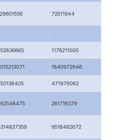
129601556
72511944
352836865
1178211000
2015213071
1840972646
350138405
471976062
262548475
261716379
8314837359
9518482672