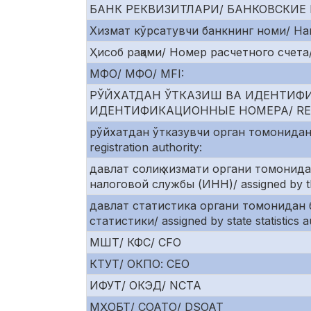
БАНК РЕКВИЗИТЛАРИ/ БАНКОВСКИЕ 
Хизмат кўрсатувчи банкнинг номи/ На
Ҳисоб рақами/ Номер расчетного счета/
МФО/ МФО/ MFI:
РЎЙХАТДАН ЎТКАЗИШ ВА ИДЕНТИФ
ИДЕНТИФИКАЦИОННЫЕ НОМЕРА/ REGI
рўйхатдан ўтказувчи орган томонидан
registration authority:
давлат солиқ хизмати органи томонид
налоговой службы (ИНН)/ assigned by the
давлат статистика органи томонидан 
статистики/ assigned by state statistics au
МШТ/ КФС/ CFO
КТУТ/ ОКПО: CEO
ИФУТ/ ОКЭД/ NCTA
МҲОБТ/ СОАТО/ DSOAT