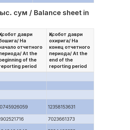
с. сум / Balance sheet in
Ҳисобот даври
Ҳисобот даври
бошига/ На
охирига/ На
начало отчетного
конец отчетного
периода/ At the
периода/ At the
beginning of the
end of the
reporting period
reporting period
10745926059
12358153631
5902521716
7023661373