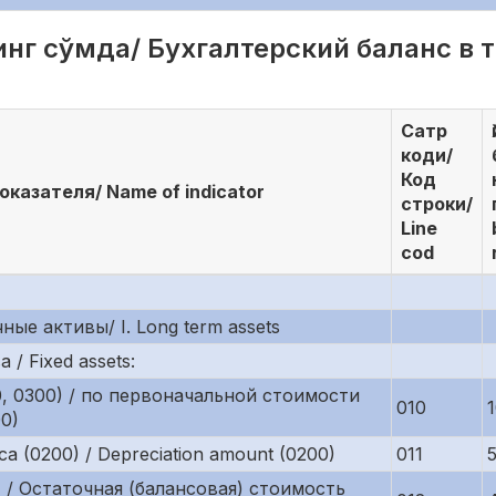
нг сўмда/ Бухгалтерский баланс в ты
Сатр
коди/
Код
казателя/ Name of indicator
строки/
Line
cod
чные активы/ I. Long term assets
/ Fixed assets:
0, 0300) / по первоначальной стоимости
010
00)
 (0200) / Depreciation amount (0200)
011
11) / Остаточная (балансовая) стоимость