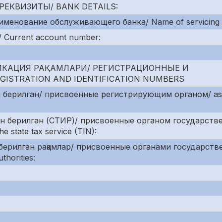
РЕКВИЗИТЫ/ BANK DETAILS:
именование обслуживающего банка/ Name of servicing 
 Current account number:
ИКАЦИЯ РАҚАМЛАРИ/ РЕГИСТРАЦИОННЫЕ И
STRATION AND IDENTIFICATION NUMBERS
 берилган/ присвоенные регистрирующим органом/ ass
ан берилган (СТИР)/ присвоенные органом государств
 state tax service (TIN):
берилган рақамлар/ присвоенные органами государств
thorities: