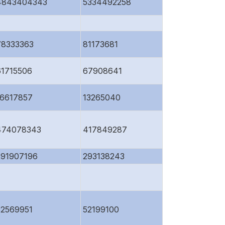
4843404343
5334492258
78333363
81173681
61715506
67908641
16617857
13265040
474078343
417849287
291907196
293138243
52569951
52199100