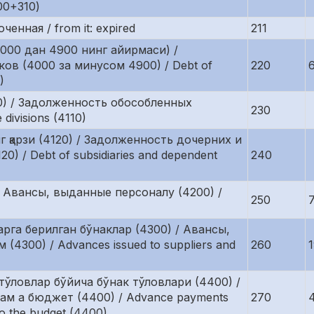
00+310)
енная / from it: expired
211
000 дан 4900 нинг айирмаси) /
ов (4000 за минусом 4900) / Debt of
220
)
0) / Задолженность обособленных
230
divisions (4110)
 қарзи (4120) / Задолженность дочерних и
 / Debt of subsidiaries and dependent
240
 Авансы, выданные персоналу (4200) /
250
рга берилган бўнаклар (4300) / Авансы,
300) / Advances issued to suppliers and
260
тўловлар бўйича бўнак тўловлари (4400) /
ам а бюджет (4400) / Advance payments
270
to the budget (4400)