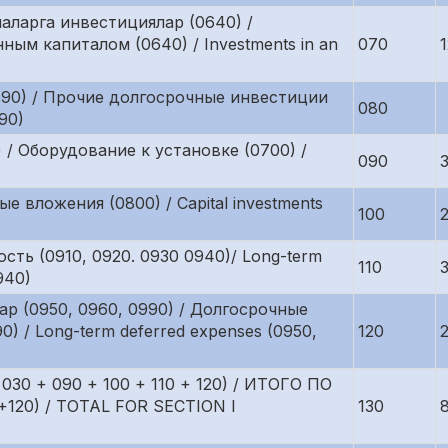
аларга инвестициялар (0640) /
ым капиталом (0640) / Investments in an
070
0690) / Прочие долгосрочные инвестиции
080
690)
 / Оборудование к установке (0700) /
090
е вложения (0800) / Capital investments
100
ть (0910, 0920. 0930 0940)/ Long-term
110
940)
ар (0950, 0960, 0990) / Долгосрочные
) / Long-term deferred expenses (0950,
120
 030 + 090 + 100 + 110 + 120) / ИТОГО ПО
120) / TOTAL FOR SECTION I
130