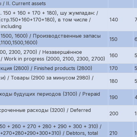
/ II. Current assets
150 + 160 + 170 + 180), шу жумладан: /
стр.150+160+170+180), в том числе /
140
 including
, 1500, 1600) / Производственные запасы
150
,1100,1500,1600)
100, 2300, 2700) / Незавершённое
160
/ Work in progress (2000, 2100, 2300, 2700)
ция (2800) / Finished products (2800)
170
и) / Товары (2900 за минусом 2980) /
180
ходы будущих периодов (3100) / Prepaid
190
сроченные расходы (3200) / Deferred
200
0 + 260 + 270 + 280 + 290 + 300 + 310) /
270+280+290+300+310) / Debtors, total
210