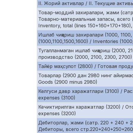
II. Жорий активлар / II. Текущие активы 
Товар-моддий захиралари, жами (сатр. 
Товарно-материальные запасы, всего (
Inventory, total (lines 150+160+170+180),
Ишлаб чиқариш захиралари (1000, 1100
(1000,1100,1500,1600) / Inventories (1000
Тугалланмаган ишлаб чиқариш (2000, 2
производство (2000, 2100, 2300, 2700) 
Тайёр маҳсулот (2800) / Готовая продук
Товарлар (2900 дан 2980 нинг айирмас
Goods (2900 minus 2980)
Келгуси давр харажатлари (3100) / Рас
expenses (3100)
Кечиктирилган харажатлар (3200) / От
expenses (3200)
Дебиторлар, жами (сатр. 220 + 240 + 25
Дебиторы, всего стр.220+240+250+260+