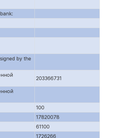
bank:
igned by the
енной
203366731
енной
100
17820078
61100
1726266