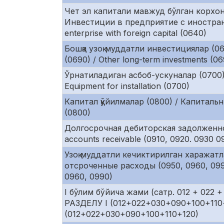
Чет эл капитали мавжуд бўлган корхон
Инвестиции в предприятие с иностранн
enterprise with foreign capital (0640)
Бошқа узоқ муддатли инвестициялар (
(0690) / Other long-term investments (0
Ўрнатиладиган асбоб-ускуналар (0700)
Equipment for installation (0700)
Капитал қўйилмалар (0800) / Капитальны
(0800)
Долгосрочная дебиторская задолженнос
accounts receivable (0910, 0920. 0930 0
Узоқ муддатли кечиктирилган харажатл
отсроченные расходы (0950, 0960, 0990
0960, 0990)
I бўлим бўйича жами (сатр. 012 + 022 +
РАЗДЕЛУ I (012+022+030+090+100+110+
(012+022+030+090+100+110+120)