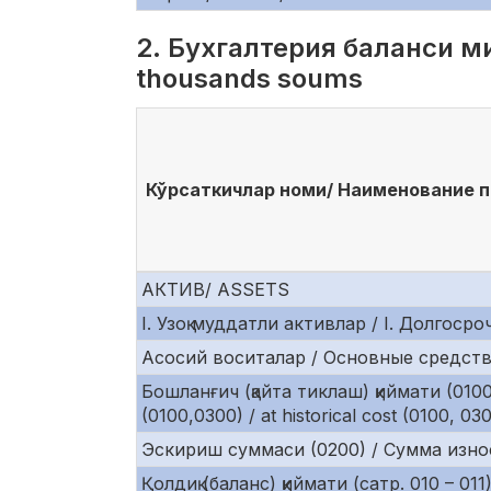
2. Бухгалтерия баланси ми
thousands soums
Кўрсаткичлар номи/ Наименование по
АКТИВ/ ASSETS
I. Узоқ муддатли активлар / I. Долгосро
Асосий воситалар / Основные средства 
Бошланғич (қайта тиклаш) қиймати (010
(0100,0300) / at historical cost (0100, 03
Эскириш суммаси (0200) / Сумма износа
Қолдиқ (баланс) қиймати (сатр. 010 – 0