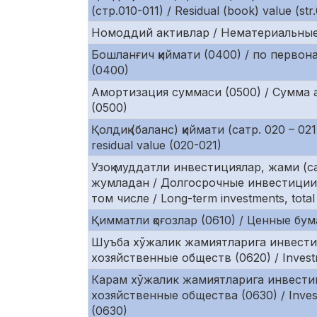
(стр.010-011) / Residual (book) value (str
Номоддий активлар / Нематериальные ак
Бошланғич қиймати (0400) / по первонач
(0400)
Амортизация суммаси (0500) / Сумма а
(0500)
Қолдиқ (баланс) қиймати (сатр. 020 – 02
residual value (020-021)
Узоқ муддатли инвестициялар, жами (са
жумладан / Долгосрочные инвестиции,
том числе / Long-term investments, tota
Қимматли қоғозлар (0610) / Ценные бумаг
Шуъба хўжалик жамиятларига инвестиц
хозяйственные обществ (0620) / Investme
Карам хўжалик жамиятларига инвестиц
хозяйственные общества (0630) / Inves
(0630)