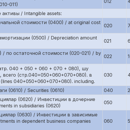
012
.010-011)
тивы / Intangible assets:
альной стоимости (0400) / at original cost
020
мортизации (0500) / Depreciation amount
021
1) / по остаточной стоимости (020-021) / by
022
тр. 040 + 050 + 060 + 070 + 080), шу
 всего (стр.040+050+060+070+080). в
030
l (lines 040+050+060+070+080). including.
и (0610) / Securities (0610)
040
иялар (0620) / Инвестиции в дочерние
050
nts in subsidiaries (0620)
иялар (0630) / Инвестиции в зависимые
tments in dependent business companies
060