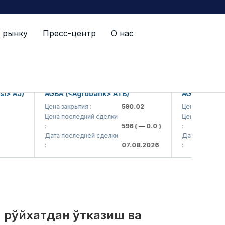
 рынку
Пресс-центр
О нас
й список
J)
AGBA (<Agrobank> ATB)
AGBAP (<Agroba
Цена закрытия :
590.02
Цена закрытия :
Цена последний сделки
Цена последний сд
:
596
( — 0.0 )
:
Дата последней сделки
Дата последней сд
:
07.08.2026
:
, рўйхатдан ўтказиш ва